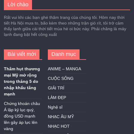
Lời chào
Rất vui khi các bạn ghé thăm trang của chúng tôi. Hôm nay thời
tiết Hà Nội mưa to, bão kèm theo những trận gió rít, tôi trở cảm
thấy lạnh giữa cái thời tiết mùa hè oi bức này. Phải chăng là máy
lạnh đang bật hết công xuất
Bài viết mới
Danh mục
Thâm hụt thương
ANIME – MANGA
mại Mỹ mở rộng
CUỘC SỐNG
trong tháng 5 do
nhập khẩu tăng
GIẢI TRÍ
mạnh
LÀM ĐẸP
Chứng khoán châu
Nghệ sĩ
Á lập kỷ lục quý,
đồng USD mạnh
NHẠC ÂU MỸ
lên gây áp lực lên
NHẠC HOT
vàng