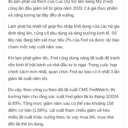
đo lạm phát ưa thích của Cục Dự trữ liên bang Mỹ (Fed)
cũng lần đầu giảm kể từ giữa năm 2020. Cả giá thực phẩm
và năng lượng tại đây đều đi xuống.
Lạm phát hạ nhiệt sẽ giúp thu nhập khả dụng của các hộ gia
đình tăng lên, củng cố tiêu dùng và tăng trưởng kinh tế. Số
liệu này đang tiến sát mục tiêu 2% của Fed và được dự báo
chạm mốc này cuối năm sau.
Khi lạm phát giảm tốc, Fed cũng dừng nâng lãi suất để tránh
nền kinh tế trật bánh và nhà đầu tư lo ngại. Trong cuộc họp
chính sách mới nhất, quan chức Fed dự báo có ít nhất 3 lần
giảm lãi suất năm tới.
Dù vậy, theo công cụ theo dõi lãi suất CME FedWatch, thị
trường hiện cho rằng xác suất Fed giảm lãi từ tháng 3/2024
là 89%. Tổng mức giảm năm sau có thể vào khoảng 158
điểm cơ bản (1,58%). Lãi suất tham chiếu giảm sẽ kéo
nhiều lãi suất khác xuống theo, từ vay mua ôtô, mua nhà
đến lãi thẻ tín dụng.