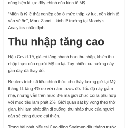
dùng hiện là lực đẩy chính của kinh tế Mỹ.
“Miễn là tỷ lệ thất nghiệp còn ở mức thấp kỷ lục, nền kinh tế
vẫn sẽ ổn”, Mark Zandi – kinh tế trưởng tại Moody’s
Analytics nhận định.
Thu nhập tăng cao
Hậu Covid-19, giá cả tăng nhanh hơn thu nhập, khiến thu
nhập thực của người Mỹ co lại. Tuy nhiên, xu hướng này
gần đây đã thay đổi.
Reuters trích số liệu chính thức cho thấy lương giờ tại Mỹ
tháng 11 tăng 4% so với năm trước đó. Tốc độ này giảm
nhẹ, nhưng vẫn trên mức 3% mà giới chức coi là phù hợp
với mục tiêu lạm phát 2%. Giới quan sát kỳ vọng theo thời
gian, khi lạm phát dần đi xuống, thu nhập thực của người
dân sẽ càng được cải thiện.
Trong bài phát biểu tại Cao đẳng Spelman đầu tháng trước,