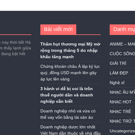
Bài viết mới
Danh mụ
nay thời tiết Hà
Thâm hụt thương mại Mỹ mở
ANIME – M
ảm thấy lạnh giữa
rộng trong tháng 5 do nhập
h đang bật hết
CUỘC SỐN
khẩu tăng mạnh
GIẢI TRÍ
Chứng khoán châu Á lập kỷ lục
quý, đồng USD mạnh lên gây
LÀM ĐẸP
áp lực lên vàng
Nghệ sĩ
3 hành vi dễ bị coi là trốn
NHẠC ÂU M
thuế người dân và doanh
nghiệp cần biết
NHẠC HOT
Doanh nghiệp nhỏ và vừa có
NHẠC TRẺ
thể vay vốn bằng tài sản ảo
NHẠC TRỮ 
Doanh nghiệp dược lớn nhất
Uncategoriz
Việt Nam dần thuộc về nhà đầu