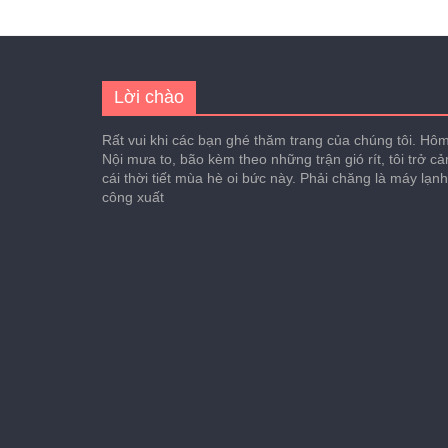
Lời chào
Rất vui khi các bạn ghé thăm trang của chúng tôi. Hôm 
Nội mưa to, bão kèm theo những trận gió rít, tôi trở c
cái thời tiết mùa hè oi bức này. Phải chăng là máy lạn
công xuất