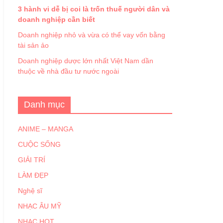
3 hành vi dễ bị coi là trốn thuế người dân và
doanh nghiệp cần biết
Doanh nghiệp nhỏ và vừa có thể vay vốn bằng
tài sản ảo
Doanh nghiệp dược lớn nhất Việt Nam dần
thuộc về nhà đầu tư nước ngoài
Danh mục
ANIME – MANGA
CUỘC SỐNG
GIẢI TRÍ
LÀM ĐẸP
Nghệ sĩ
NHẠC ÂU MỸ
NHẠC HOT