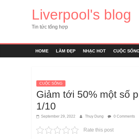
Liverpool's blog
Tin tức tổng hợp
HOME
LÀM ĐẸP
NHẠC HOT
CUỘC SỐN
CUỘC SỐNG
Giảm tới 50% một số ph
1/10
September 29, 2022
Thuy Dung
0 Comments
Rate this post