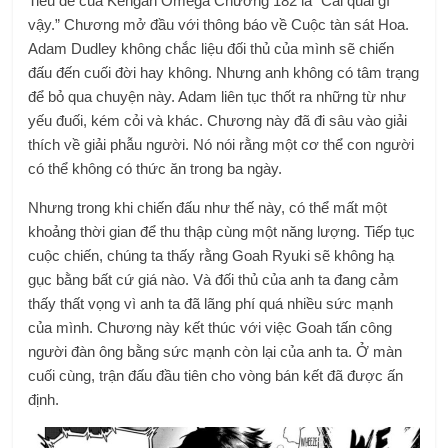
Tiêu đề của Kengan Omega Chương 182 là “Cái quái gì
vậy.” Chương mở đầu với thông báo về Cuộc tàn sát Hoa.
Adam Dudley không chắc liệu đối thủ của mình sẽ chiến
đấu đến cuối đời hay không. Nhưng anh không có tâm trạng
để bỏ qua chuyện này. Adam liên tục thốt ra những từ như
yếu đuối, kém cỏi và khác. Chương này đã đi sâu vào giải
thích về giải phẫu người. Nó nói rằng một cơ thể con người
có thể không có thức ăn trong ba ngày.
Nhưng trong khi chiến đấu như thế này, có thể mất một
khoảng thời gian để thu thập cùng một năng lượng. Tiếp tục
cuộc chiến, chúng ta thấy rằng Goah Ryuki sẽ không hạ
gục bằng bất cứ giá nào. Và đối thủ của anh ta đang cảm
thấy thất vọng vì anh ta đã lãng phí quá nhiều sức mạnh
của mình. Chương này kết thúc với việc Goah tấn công
người đàn ông bằng sức mạnh còn lại của anh ta. Ở màn
cuối cùng, trận đấu đầu tiên cho vòng bán kết đã được ấn
định.