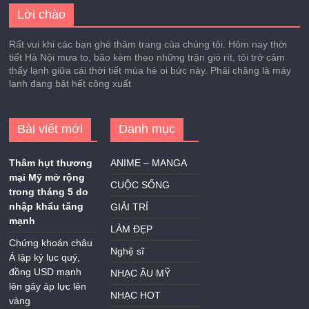
Lời chào
Rất vui khi các bạn ghé thăm trang của chúng tôi. Hôm nay thời
tiết Hà Nội mưa to, bão kèm theo những trận gió rít, tôi trở cảm
thấy lạnh giữa cái thời tiết mùa hè oi bức này. Phải chăng là máy
lạnh đang bật hết công xuất
Bài viết mới
Danh mục
Thâm hụt thương
ANIME – MANGA
mại Mỹ mở rộng
CUỘC SỐNG
trong tháng 5 do
nhập khẩu tăng
GIẢI TRÍ
mạnh
LÀM ĐẸP
Chứng khoán châu
Nghệ sĩ
Á lập kỷ lục quý,
đồng USD mạnh
NHẠC ÂU MỸ
lên gây áp lực lên
NHẠC HOT
vàng