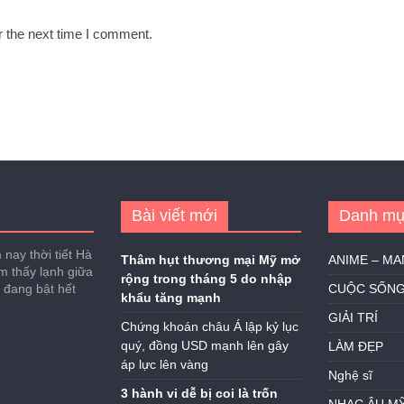
r the next time I comment.
Bài viết mới
Danh mụ
nay thời tiết Hà
Thâm hụt thương mại Mỹ mở
ANIME – M
ảm thấy lạnh giữa
rộng trong tháng 5 do nhập
h đang bật hết
CUỘC SỐN
khẩu tăng mạnh
GIẢI TRÍ
Chứng khoán châu Á lập kỷ lục
quý, đồng USD mạnh lên gây
LÀM ĐẸP
áp lực lên vàng
Nghệ sĩ
3 hành vi dễ bị coi là trốn