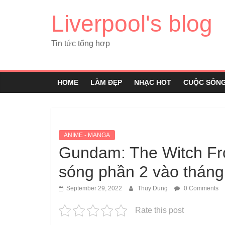
Liverpool's blog
Tin tức tổng hợp
HOME
LÀM ĐẸP
NHẠC HOT
CUỘC SỐN
ANIME - MANGA
Gundam: The Witch Fr
sóng phần 2 vào tháng 
September 29, 2022
Thuy Dung
0 Comments
Rate this post