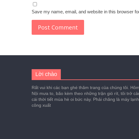
Save my name, email, and website in this browser fo
Lời chào
Rất vui khi các bạn ghé thăm trang của chúng tôi. Hôm 
Nội mưa to, bão kèm theo những trận gió rít, tôi trở c
cái thời tiết mùa hè oi bức này. Phải chăng là máy lạn
công xuất