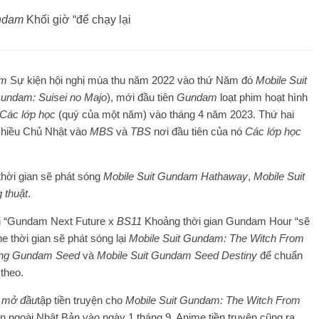
ndam
Khối giờ “để chạy lại
am
Sự kiện hội nghị mùa thu năm 2022 vào thứ Năm đó
Mobile Suit
undam: Suisei no Majo
), mới đầu tiên
Gundam
loạt phim hoạt hình
Các lớp học
(quý của một năm) vào tháng 4 năm 2023. Thứ hai
chiều Chủ Nhật vào
MBS
và
TBS
nơi đầu tiên của nó
Các lớp học
thời gian sẽ phát sóng
Mobile Suit Gundam Hathaway
,
Mobile Suit
 thuật
.
i “Gundam Next Future x
BS11
Khoảng thời gian Gundam Hour “sẽ
e thời gian sẽ phát sóng lại
Mobile Suit Gundam: The Witch From
ộng Gundam Seed
và
Mobile Suit Gundam Seed Destiny
để chuẩn
theo.
 mở đầu
tập tiền truyện cho
Mobile Suit Gundam: The Witch From
 ngoài Nhật Bản vào ngày 1 tháng 9. Anime tiền truyện cũng ra