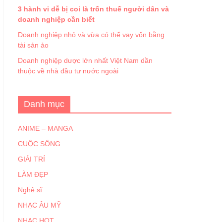
3 hành vi dễ bị coi là trốn thuế người dân và
doanh nghiệp cần biết
Doanh nghiệp nhỏ và vừa có thể vay vốn bằng
tài sản ảo
Doanh nghiệp dược lớn nhất Việt Nam dần
thuộc về nhà đầu tư nước ngoài
Danh mục
ANIME – MANGA
CUỘC SỐNG
GIẢI TRÍ
LÀM ĐẸP
Nghệ sĩ
NHẠC ÂU MỸ
NHẠC HOT