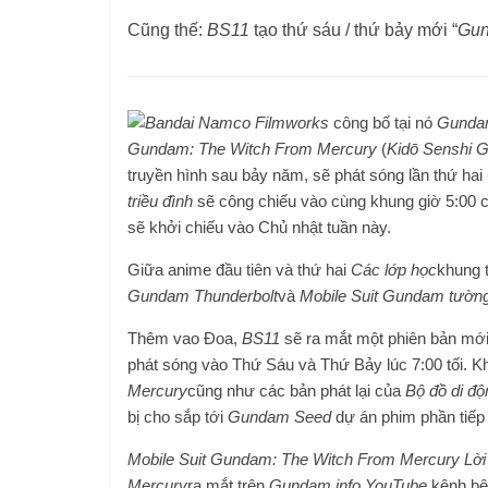
Cũng thế:
BS11
tạo thứ sáu / thứ bảy mới “
Gu
Bandai Namco Filmworks
công bố tại nó
Gund
Gundam: The Witch From Mercury
(
Kidō Senshi G
truyền hình sau bảy năm, sẽ phát sóng lần thứ hai
triều đình
sẽ công chiếu vào cùng khung giờ 5:00 
sẽ khởi chiếu vào Chủ nhật tuần này.
Giữa anime đầu tiên và thứ hai
Các lớp học
khung 
Gundam Thunderbolt
và
Mobile Suit Gundam tường
Thêm vao Đoa,
BS11
sẽ ra mắt một phiên bản mớ
phát sóng vào Thứ Sáu và Thứ Bảy lúc 7:00 tối. Kh
Mercury
cũng như các bản phát lại của
Bộ đồ di đ
bị cho sắp tới
Gundam Seed
dự án phim phần tiếp 
Mobile Suit Gundam: The Witch From Mercury
Lời
Mercury
ra mắt trên
Gundam.info
YouTube
kênh bên