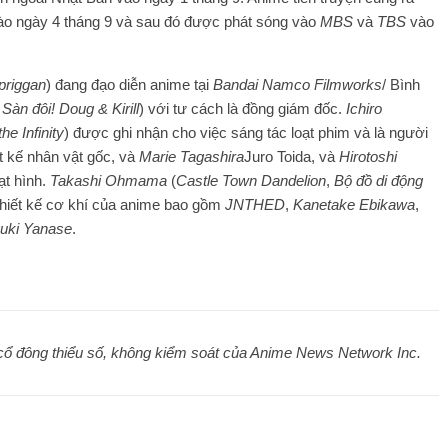
vào ngày 4 tháng 9 và sau đó được phát sóng vào
MBS
và
TBS
vào
priggan
) đang đạo diễn anime tại
Bandai Namco Filmworks
/ Bình
,
Sàn đôi! Doug & Kirill
) với tư cách là đồng giám đốc.
Ichiro
he Infinity
) được ghi nhận cho việc sáng tác loạt phim và là người
t kế nhân vật gốc, và
Marie Tagashira
Juro Toida, và
Hirotoshi
ạt hình.
Takashi Ohmama
(
Castle Town Dandelion
,
Bộ đồ di động
thiết kế cơ khí của anime bao gồm
JNTHED
,
Kanetake Ebikawa
,
uki Yanase
.
à cổ đông thiểu số, không kiểm soát của Anime News Network Inc.