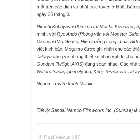
mắt trên các dịch vụ phát trực tuyến ở Nhật Bản 
ngày 25 tháng 9.
Hiroshi Kobayashi
(
Kimi no Iru Machi
,
Kiznaiver
,
S
minh, với
Ryo Ando
(
Phỏng vấn với Monster Girls
Okouchi
(
Mã Geass
,
Hiệu trưởng công chúa
,
Sk8 t
viết kịch bản. Mogumo được ghi nhận cho các thiế
Takaya
đang vẽ những thiết kế nhân vật đó cho ho
Gundam Twilight AXIS
) đang soạn nhạc. Các nhà 
Wataru Inada
,
Ippei Gyōbu
,
Kenji Teraoka
và
Takay
Nguồn: Truyện tranh Natalie
Tiết lộ: Bandai Namco Filmworks Inc. (Sunrise) l
Post Views:
787