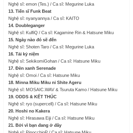
Nghệ sĩ: emon (Tes.) / Ca sĩ: Megurine Luka
13. Tiến sĩ Funk Beat
Nghệ sĩ: nyanyannya / Ca sĩ: KAITO
14. Doubleganger
Nghệ sĩ: KulfiQ / Ca sĩ: Kagamine Rin & Hatsune Miku
15. Ngày nào đó sẽ đến
Nghệ sĩ: Shoten Taro / Ca sĩ: Megurine Luka
16. Tải kỷ niệm
Nghệ sĩ: SekikomiGohan / Ca sĩ: Hatsune Miku
17. Đèn xanh Serenade
Nghệ sĩ: Omoi / Ca sĩ: Hatsune Miku
18. Minna Miku Miku ni Shite Ageru
Nghệ sĩ: MOSAIC.WAV & Tsuruta Kamo / Hatsune Miku
19. ODDS & KẾT THÚC
Nghệ sĩ: ryo (supercell) / Ca sĩ: Hatsune Miku
20. Hoshi no Kakera
Nghệ sĩ: Hirasawa Eiji / Ca sĩ: Hatsune Miku
21. Bởi vì bạn đang ở đây
Nghệ sĩ: PinocchioP / Ca sĩ: Hatsune Miku