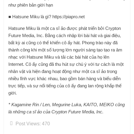
như phiên bản giới hạn
■ Hatsune Miku là gì? https://piapro.net
Hatsune Miku là một ca sĩ ảo được phát triển bởi Crypton
Future Media, Inc. Bằng cách nhập lời bài hát và giai điệu,
bất kỳ ai cũng có thể khiến cô ấy hát. Phong trào này đã
thành công khi một số lượng lớn người sáng tạo tạo ra âm
nhạc với Hatsune Miku và tải các bài hát của họ lên
Internet. Cô ấy cũng đã thu hút sự chú ý với tư cách là một
nhân vật và hiện đang hoạt động như một ca sĩ ảo trong
nhiều lĩnh vực khác nhau, bao gồm bán hàng và biểu diễn
trực tiếp, và sự nổi tiếng của cô ấy đang lan rộng khắp thế
giới.
* Kagamine Rin / Len, Megurine Luka, KAITO, MEIKO cũng
là những ca sĩ ảo của Crypton Future Media, Inc.
Post Views:
470