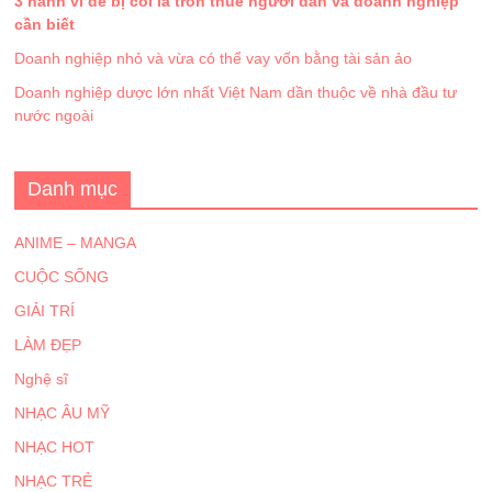
3 hành vi dễ bị coi là trốn thuế người dân và doanh nghiệp
cần biết
Doanh nghiệp nhỏ và vừa có thể vay vốn bằng tài sản ảo
Doanh nghiệp dược lớn nhất Việt Nam dần thuộc về nhà đầu tư
nước ngoài
Danh mục
ANIME – MANGA
CUỘC SỐNG
GIẢI TRÍ
LÀM ĐẸP
Nghệ sĩ
NHẠC ÂU MỸ
NHẠC HOT
NHẠC TRẺ