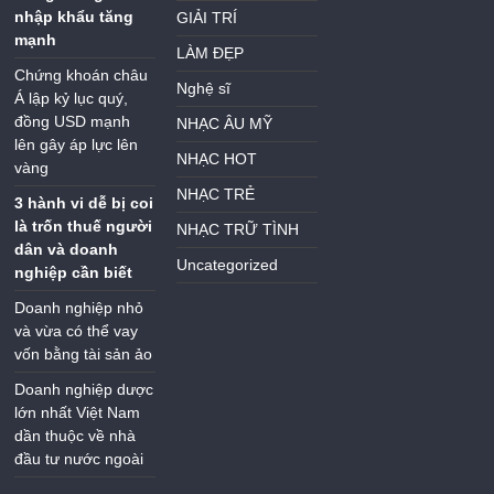
nhập khẩu tăng
GIẢI TRÍ
mạnh
LÀM ĐẸP
Chứng khoán châu
Nghệ sĩ
Á lập kỷ lục quý,
đồng USD mạnh
NHẠC ÂU MỸ
lên gây áp lực lên
NHẠC HOT
vàng
NHẠC TRẺ
3 hành vi dễ bị coi
là trốn thuế người
NHẠC TRỮ TÌNH
dân và doanh
Uncategorized
nghiệp cần biết
Doanh nghiệp nhỏ
và vừa có thể vay
vốn bằng tài sản ảo
Doanh nghiệp dược
lớn nhất Việt Nam
dần thuộc về nhà
đầu tư nước ngoài