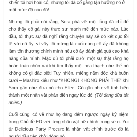
khiến tôi hơi hoài cổ, nhưng tôi đã cố gắng tận hưởng nó ở
một mức độ nào đó!
Nhưng tôi phải nói rằng, Sora phá vỡ một tảng đá chỉ để
cho thấy cô gái này thực sự mạnh mẽ đến mức nào. Lúc
đầu, tôi thực sự đã nghĩ rằng chuyện này sẽ có kết cục tồi
tệ với cô ấy, vì vậy tôi mừng là cuối cùng cô ấy đã không
làm tổn thương chính mình nếu cô ấy đánh giá quá cao khả
năng của mình. Mặc dù tôi phải cười một sự thật rằng họ
hoàn toàn nhún vai khi tìm thấy một hóa thạch như thể nó
không có gì đặc biệt! Tuy nhiên, miếng nấm độc khá buồn
cười – Mashiro kiểu như “KHÔNG! KHÔNG PHẢI THẾ” khi
Sora gần như đưa nó cho Ellee. Cô gần như vô tình biến
thành một nhân vật phản diện ngay lúc đó!
(Tôi đang đùa tất
nhiên.)
Cuối cùng, có vẻ như họ đang đếm ngược ngày kỷ niệm
trong Chủ đề ED với từng nhân vật nữ chính trong sê-ri. Yui
từ Delicious Party Precure là nhân vật chính trước đó là
người đầu tiên khởi động nó.