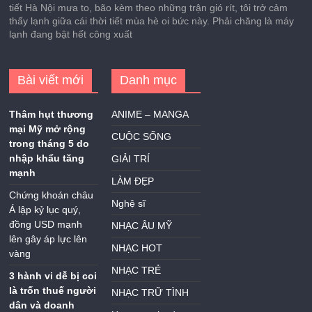
tiết Hà Nội mưa to, bão kèm theo những trận gió rít, tôi trở cảm
thấy lạnh giữa cái thời tiết mùa hè oi bức này. Phải chăng là máy
lạnh đang bật hết công xuất
Bài viết mới
Danh mục
Thâm hụt thương
ANIME – MANGA
mại Mỹ mở rộng
CUỘC SỐNG
trong tháng 5 do
nhập khẩu tăng
GIẢI TRÍ
mạnh
LÀM ĐẸP
Chứng khoán châu
Nghệ sĩ
Á lập kỷ lục quý,
đồng USD mạnh
NHẠC ÂU MỸ
lên gây áp lực lên
NHẠC HOT
vàng
NHẠC TRẺ
3 hành vi dễ bị coi
là trốn thuế người
NHẠC TRỮ TÌNH
dân và doanh