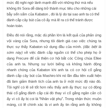
mức độ nghi ngờ lành mạnh đối với những thứ mà nếu
không thì Sora dễ dàng trở thành mục tiêu cho những cái
bẫy sến sẩm của Kabaton , đó là lý do tại sao anh ta có thể
đánh cắp cây bút của cô ấy mà lẽ ra có thể tránh được
hoàn toàn.
Điều đó nói rằng, mặc dù phần lớn là kết quả của phản ứng
vội vàng của Sora, nhưng tôi đánh giá cao việc chúng ta
thực sự thấy Kabaton sử dụng đầu của mình.
(đặc biệt là
sớm này)
về việc đánh cắp nguồn có thể cho phép họ ở
dạng Precure để cải thiện cơ hội bắt cóc Công chúa Ellee
của anh ta. Nhưng sự lười biếng và không hành động
nhanh chóng của Kabaton khi anh ta có cơ hội cố gắng
đánh cắp cây bút của Mashiro khi nó lần đầu tiên xuất hiện
đã làm giảm thành tích của anh ta ở một mức độ nào đó.
Tôi nghĩ có lẽ sẽ tốt hơn nếu thấy anh ấy thực sự có động
thái cố gắng đánh cắp cái đó thay vì cố gắng ngăn cản cô
ấy vì cô ấy bị coi là “Nhân vật phụ”. Trong nhận thức muộn
màng, có lẽ chính xác là vì anh ấy tin rằng anh ấy không