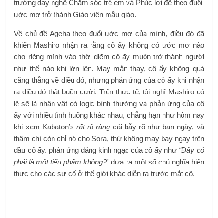
trường dạy nghề Chăm sóc trẻ em và Phúc lợi để theo đuổi
ước mơ trở thành Giáo viên mẫu giáo.
Về chủ đề Ageha theo đuổi ước mơ của mình, điều đó đã
khiến Mashiro nhận ra rằng cô ấy không có ước mơ nào
cho riêng mình vào thời điểm cô ấy muốn trở thành người
như thế nào khi lớn lên. May mắn thay, cô ấy không quá
căng thẳng về điều đó, nhưng phản ứng của cô ấy khi nhận
ra điều đó thật buồn cười. Trên thực tế, tôi nghĩ Mashiro có
lẽ sẽ là nhân vật có logic bình thường và phản ứng của cô
ấy với nhiều tình huống khác nhau, chẳng hạn như hôm nay
khi xem Kabaton’s
rất rõ ràng
cái bẫy rõ như ban ngày, và
thậm chí còn chỉ nó cho Sora, thứ không may bay ngay trên
đầu cô ấy. phản ứng đáng kinh ngạc của cô ấy như
“Đây có
phải là một tiểu phẩm không?”
đưa ra một số chủ nghĩa hiện
thực cho các sự cố ở thế giới khác diễn ra trước mắt cô.