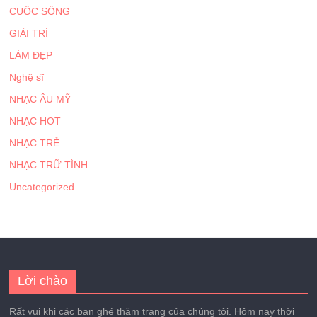
CUỘC SỐNG
GIẢI TRÍ
LÀM ĐẸP
Nghệ sĩ
NHẠC ÂU MỸ
NHẠC HOT
NHẠC TRẺ
NHẠC TRỮ TÌNH
Uncategorized
Lời chào
Rất vui khi các bạn ghé thăm trang của chúng tôi. Hôm nay thời