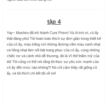
tập 4
Yay~ Mashiro đã trở thành Cure Prism! Và ôi trời ơi, cô ấy
thật đáng yêu! Tôi hoàn toàn thích sự đơn giản trong thiết kế
của cô ấy, màu trắng với những đường viền màu xanh nhạt
và hồng nhạt làm nổi bật trang phục của cô ấy, cùng những
chiếc nơ và cánh nhỏ dễ thương, đó là
Vì thế
thẩm mỹ của
tôi! Tôi cũng có thể nói rằng tôi thực sự yêu sức mạnh của
cô ấy đến mức nào không?! Nó chỉ cảm thấy rất giống cô
ấy, và tôi thích chi tiết đó về nó!