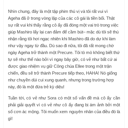
Nhìn chung, đây là một tập phim thú vị và tôi rất vui vì
Ageha đã ở trong vòng lặp của các cô gái là tiền bối. Thật
sự rất vui khi thấy rằng cô ấy đã đóng một vai trò trong việc
giúp Mashiro lấy lại can đảm để cầm bút– mặc dù tôi sẽ thú
nhận rằng tôi hơi ngạc nhiên khi Mashiro đã do dự khi làm
như vậy ngay từ đầu. Dù sao đi nữa, tôi đã rất mong chờ
ngày Ageha trở thành một Precure. Tôi tò mò không biết thứ
tự sẽ như thế nào bởi vì ngay bây giờ, có vẻ như bất cứ ai
được giao nhiệm vụ giữ Công chúa Ellee trong một trận
chiến, đều sẽ trở thành Precure tiếp theo, HAHA! Nó giống
như chuyền dùi cui xung quanh, nhưng trong trường hợp
này, đó là một đứa trẻ kỳ diệu!
Tuần tới, có vẻ như Sora có một số vấn đề mà cô ấy cần
phải giải quyết vì có vẻ như cô ấy đang bị ám ảnh bởi một
số cơn ác mộng. Tôi muốn xem nguyên nhân của điều đó là
gì!