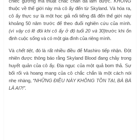
chiếc gương ma thuật chắc chắn đã làm được.
KHÔNG
thuộc về thế giới này mà cô ấy đến từ Skyland. Và hóa ra,
cô ấy thực sự là một học giả nổi tiếng đã đến thế giới này
khoảng 50 năm trước để theo đuổi nghiên cứu của mình.
(vì vậy có lẽ đôi khi cô ấy ở độ tuổi 20 và 30)
trước khi ổn
định cuộc sống và có một gia đình của riêng mình.
Và
chết tiệt
, đó là rất nhiều điều để Mashiro tiếp nhận. Đột
nhiên được thông báo rằng Skyland Blood đang chảy trong
huyết quản của cô ấy. Địa ngục của một quả bom thả. Sự
bối rối và hoang mang của cô chắc chắn là một cách nói
nhẹ nhàng,
“NHỮNG ĐIỀU NÀY KHÔNG TỒN TẠI, BÀ BÀ
LÀ AI?!”.