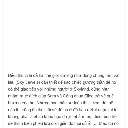
Điều thú vị là cả hai thế giới dường như dùng chung một vật
liệu (Sky Jewels) cần thiết để sạc chiếc gương thần để họ
có thể giao tiếp với những người ở Skyland, cũng như
nhằm mục đích giúp Sora và Công chúa Ellee trở về quê
hương của họ. Nhưng bản thân sự kiện thì… ừm, dù thế
nào thì cũng ổn thôi, tôi sẽ để nó ở đó haha. Rốt cuộc thì tôi
không phải là nhân khẩu học được nhắm mục tiêu, bọn trẻ
sẽ thích kiểu phiêu lưu đơn giản đó thôi đủ rồi…. Mặc dù nó