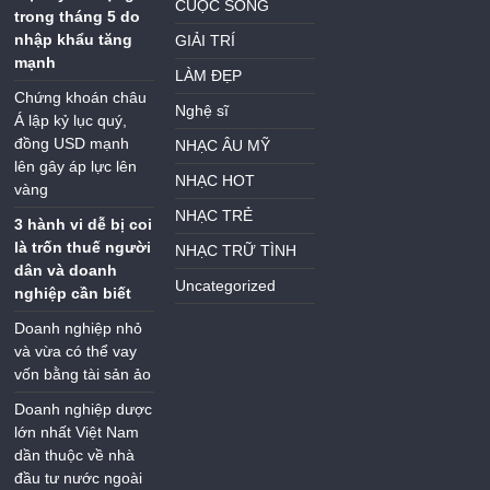
CUỘC SỐNG
trong tháng 5 do
nhập khẩu tăng
GIẢI TRÍ
mạnh
LÀM ĐẸP
Chứng khoán châu
Nghệ sĩ
Á lập kỷ lục quý,
đồng USD mạnh
NHẠC ÂU MỸ
lên gây áp lực lên
NHẠC HOT
vàng
NHẠC TRẺ
3 hành vi dễ bị coi
là trốn thuế người
NHẠC TRỮ TÌNH
dân và doanh
Uncategorized
nghiệp cần biết
Doanh nghiệp nhỏ
và vừa có thể vay
vốn bằng tài sản ảo
Doanh nghiệp dược
lớn nhất Việt Nam
dần thuộc về nhà
đầu tư nước ngoài