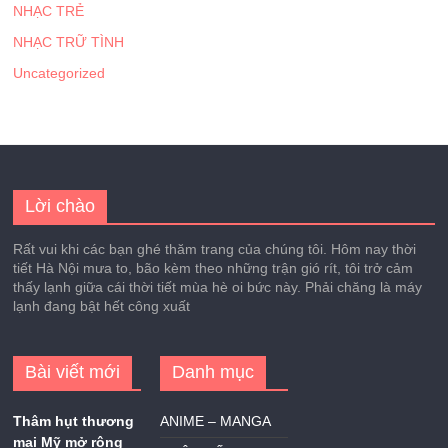
NHẠC TRẺ
NHẠC TRỮ TÌNH
Uncategorized
Lời chào
Rất vui khi các bạn ghé thăm trang của chúng tôi. Hôm nay thời
tiết Hà Nội mưa to, bão kèm theo những trận gió rít, tôi trở cảm
thấy lạnh giữa cái thời tiết mùa hè oi bức này. Phải chăng là máy
lạnh đang bật hết công xuất
Bài viết mới
Danh mục
Thâm hụt thương
ANIME – MANGA
mại Mỹ mở rộng