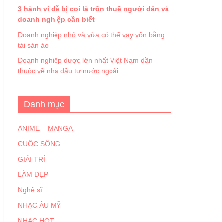
3 hành vi dễ bị coi là trốn thuế người dân và
doanh nghiệp cần biết
Doanh nghiệp nhỏ và vừa có thể vay vốn bằng
tài sản ảo
Doanh nghiệp dược lớn nhất Việt Nam dần
thuộc về nhà đầu tư nước ngoài
Danh mục
ANIME – MANGA
CUỘC SỐNG
GIẢI TRÍ
LÀM ĐẸP
Nghệ sĩ
NHẠC ÂU MỸ
NHẠC HOT