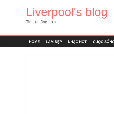
Liverpool's blog
Tin tức tổng hợp
HOME
LÀM ĐẸP
NHẠC HOT
CUỘC SỐN