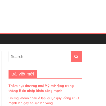
Bài viết mới
Thâm hụt thương mại Mỹ mở rộng trong
tháng 5 do nhập khẩu tăng mạnh
Chứng khoán châu Á lập kỷ lục quý, đồng USD
mạnh lên gây áp lực lên vàng