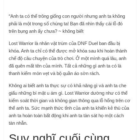
“Anh ta có thể trông giống con người nhưng anh ta không
phải là một trong số chúng ta! Bạn đã nhìn thấy cái lỗ đó
trên bụng anh ấy chưa? ~ không biết
Lost Warrior là nhân vật trùm của DNF Duel ban đầu bị
khóa. Anh ta chỉ có thể được mở khóa sau khi hoàn thành
chế độ câu chuyện của trò chơi. Ở một mình quá lâu, anh
đã quên mất tên của mình. Tất cả những gì anh ta có là
thanh kiếm mòn vẹt và bộ quần áo sờn rách.
Không ai biết anh ta thực sự có khả năng gì và anh ta che
giấu những bí mật u ám gì. Lost Warrior dường như có thể
kiểm soát thời gian và không gian thông qua lỗ hổng trên cơ
thể anh ta. Sức mạnh thức tỉnh của anh ta khiến kẻ thù của
anh ta hoàn toàn bất động khi anh ta tàn sát họ một cách
tàn nhẫn.
Suy nghĩ cuối cùng