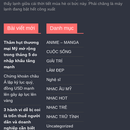
thấy lạnh giữa cái thời tiết mùa hè oi bức này. Phải chăng là máy
lạnh đang bật hết công xuất
Bài viết mới
Danh mục
Thâm hụt thương
ANIME – MANGA
mại Mỹ mở rộng
CUỘC SỐNG
trong tháng 5 do
nhập khẩu tăng
GIẢI TRÍ
mạnh
LÀM ĐẸP
Chứng khoán châu
Nghệ sĩ
Á lập kỷ lục quý,
đồng USD mạnh
NHẠC ÂU MỸ
lên gây áp lực lên
NHẠC HOT
vàng
NHẠC TRẺ
3 hành vi dễ bị coi
là trốn thuế người
NHẠC TRỮ TÌNH
dân và doanh
Uncategorized
nghiệp cần biết