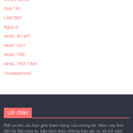
GIẢI TRÍ
LÀM ĐẸP
Nghệ sĩ
NHẠC ÂU MỸ
NHẠC HOT
NHẠC TRẺ
NHẠC TRỮ TÌNH
Uncategorized
Lời chào
Rất vui khi các bạn ghé thăm trang của chúng tôi. Hôm nay thời
tiết Hà Nội mưa to, bão kèm theo những trận gió rít, tôi trở cảm