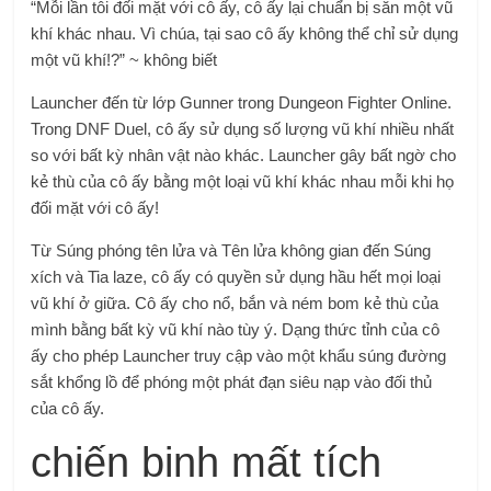
“Mỗi lần tôi đối mặt với cô ấy, cô ấy lại chuẩn bị sẵn một vũ
khí khác nhau. Vì chúa, tại sao cô ấy không thể chỉ sử dụng
một vũ khí!?” ~ không biết
Launcher đến từ lớp Gunner trong Dungeon Fighter Online.
Trong DNF Duel, cô ấy sử dụng số lượng vũ khí nhiều nhất
so với bất kỳ nhân vật nào khác. Launcher gây bất ngờ cho
kẻ thù của cô ấy bằng một loại vũ khí khác nhau mỗi khi họ
đối mặt với cô ấy!
Từ Súng phóng tên lửa và Tên lửa không gian đến Súng
xích và Tia laze, cô ấy có quyền sử dụng hầu hết mọi loại
vũ khí ở giữa. Cô ấy cho nổ, bắn và ném bom kẻ thù của
mình bằng bất kỳ vũ khí nào tùy ý. Dạng thức tỉnh của cô
ấy cho phép Launcher truy cập vào một khẩu súng đường
sắt khổng lồ để phóng một phát đạn siêu nạp vào đối thủ
của cô ấy.
chiến binh mất tích