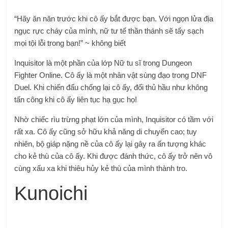
“Hãy ăn năn trước khi cô ấy bắt được bạn. Với ngọn lửa địa
ngục rực cháy của mình, nữ tư tế thần thánh sẽ tẩy sạch
mọi tội lỗi trong bạn!” ~ không biết
Inquisitor là một phần của lớp Nữ tu sĩ trong Dungeon
Fighter Online. Cô ấy là một nhân vật sùng đạo trong DNF
Duel. Khi chiến đấu chống lại cô ấy, đối thủ hầu như không
tấn công khi cô ấy liên tục hạ gục họ!
Nhờ chiếc rìu trừng phạt lớn của mình, Inquisitor có tầm với
rất xa. Cô ấy cũng sở hữu khả năng di chuyển cao; tuy
nhiên, bộ giáp nặng nề của cô ấy lại gây ra ấn tượng khác
cho kẻ thù của cô ấy. Khi được đánh thức, cô ấy trở nên vô
cùng xấu xa khi thiêu hủy kẻ thù của mình thành tro.
Kunoichi