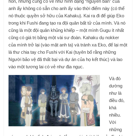
hồn, nhưng cũng có vẻ như hình dạng “nguyên bản” của
anh ấy không có sẵn cho anh ấy vào thời điểm này (có thể
nó thuộc quyền sở hữu của Kahaku). Kai ra đi để giúp Eko
trong khi Fushi đang tạo ra đội quân bất tử của mình. Và nó
cũng là một đội quân khủng khiếp – một mình Gugu ít nhất
cũng có giá trị bằng một vài sư đoàn. Kahaku dụ nokker
của mình trở lại (vào mặt anh ta) và tránh xa Eko, để lại một
lá thư chia tay cho Fushi với Kai (tuyên bố rằng những
Người bảo vệ đã thất bại và dự án của họ kết thúc) và lao
vào một tương lai có vẻ như địa ngục.
Và đó
dường
như là
điều đó,
khá
nhiều.
Với
những