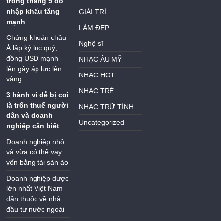
trong tháng 5 do
nhập khẩu tăng
GIẢI TRÍ
mạnh
LÀM ĐẸP
Chứng khoán châu
Nghệ sĩ
Á lập kỷ lục quý,
đồng USD mạnh
NHẠC ÂU MỸ
lên gây áp lực lên
NHẠC HOT
vàng
NHẠC TRẺ
3 hành vi dễ bị coi
là trốn thuế người
NHẠC TRỮ TÌNH
dân và doanh
Uncategorized
nghiệp cần biết
Doanh nghiệp nhỏ
và vừa có thể vay
vốn bằng tài sản ảo
Doanh nghiệp dược
lớn nhất Việt Nam
dần thuộc về nhà
đầu tư nước ngoài