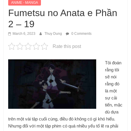
ANIME - MANGA
Fumetsu no Anata e Phần
2 – 19
March 6, 2023
Thuy Dung
0 Comments
Rate this post
Tôi đoán
rằng tôi
sẽ nói
rằng đó
là một
sự cải
tiến, mặc
dù dựa
trên một vài tập cuối cùng, điều đó không có gì khó hiểu.
Nhưng đối với một tập phim có quá nhiều yếu tố lẽ ra phải