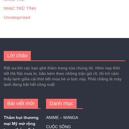
NHẠC TRỮ TÌNH
Uncategorized
Lời chào
Rất vui khi các bạn ghé thăm trang của chúng tôi. Hôm nay thời
tiết Hà Nội mưa to, bão kèm theo những trận gió rít, tôi trở cảm
thấy lạnh giữa cái thời tiết mùa hè oi bức này. Phải chăng là máy
lạnh đang bật hết công xuất
Bài viết mới
Danh mục
Thâm hụt thương
ANIME – MANGA
mại Mỹ mở rộng
CUỘC SỐNG