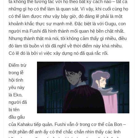
ta không thể tương tác với họ theo bất kỳ cách nào – tất cả
những gì họ có thể làm là quan sát. Vì vậy, khi cuối cùng họ
có thể làm được như vậy bây giờ, đó đáng lẽ phải là một
khoảnh khắc thực sự mạnh mẽ. Đặc biệt là với Gugu, con
người mà Fushi đã hình thành mối quan hệ bền chặt nhất.
Nhưng thành thật mà nói, tôi không cảm thấy gì nhiều, điều
đó làm tôi buồn vì tôi đã nghĩ về thời điểm này khá nhiều.
Có lẽ đó là bởi vì việc xây dựng nó đã quá rắc rối.
Điểm trừ
trong lễ
hội tình
yêu này
là Eko,
người đã
bị tên
đầu gấu
của Kahaku tiếp quản. Fushi vẫn ở trong cơ thể của Bon –
một phần để anh ấy có thể chắc chắn nhìn thấy các linh