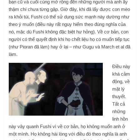
bạn cũ và cuối cùng mở rộng đến những người mà anh ấy
thậm chí chưa từng gặp. Giờ đây, khi đã lấy được con mèo
ra khỏi túi, Fushi có thể sử dụng sức mạnh này dường như
theo ý muốn (điều này rất nguy hiểm theo đúng nghĩa của
nó, mặc dù Fushi không đặc biệt hư hỏng). Về cơ bản, con
người có thể quyết định khi họ chết liệu họ có muốn tiếp tục
(như Pioran đã làm) hay ở lại – như Gugu và March et al đã
làm.
Điều này
khá cảm
động, về
mặt lý
thuyết.
Tất cả
những
linh hồn
này vây quanh Fushi vì về cơ bản, họ không muốn anh ở
một mình. Họ không hài lòng với điều đó theo nghĩa là anh