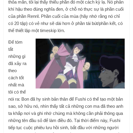
thỏa mãn, tôi lại thấy thiếu phần đó một cách kỳ lạ. Nó phản
khí hậu theo đúng nghĩa đen, ở chỗ nó thực sự là phần cuối
của phần Renril. Phần cuối của mùa (hãy nhớ rằng nó chỉ
có 20 tập) có vẻ như sẽ dài hơn ở phần tái bút/phần kết, có
thể thiết lập một timeskip lớn.
Để tóm
tắt
những gì
đã xảy ra
theo
cách tốt
nhất mà
tôi có thể
nói ra: Bon đã hy sinh bản thân để Fushi có thể tạo một bản
sao, sở hữu nó, nhìn thấy tất cả những con ma đã theo anh
ta khắp nơi và ghi nhớ chúng mà không cần phải thông qua
những tên đầu sỏ để làm điều đó. Tại thời điểm này, Fushi
tiếp tục cuộc phiêu lưu hồi sinh, bắt đầu với những người