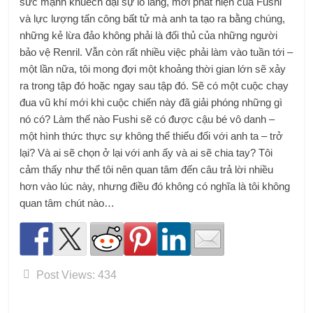
sức mạnh khuếch đại sự lo lắng, mới phát hiện của Fushi
và lực lượng tấn công bất tử mà anh ta tạo ra bằng chúng,
những kẻ lừa đảo không phải là đối thủ của những người
bảo vệ Renril. Vẫn còn rất nhiều việc phải làm vào tuần tới –
một lần nữa, tôi mong đợi một khoảng thời gian lớn sẽ xảy
ra trong tập đó hoặc ngay sau tập đó. Sẽ có một cuộc chạy
đua vũ khí mới khi cuộc chiến này đã giải phóng những gì
nó có? Làm thế nào Fushi sẽ có được cậu bé vô danh –
một hình thức thực sự không thể thiếu đối với anh ta – trở
lại? Và ai sẽ chọn ở lại với anh ấy và ai sẽ chia tay? Tôi
cảm thấy như thể tôi nên quan tâm đến câu trả lời nhiều
hơn vào lúc này, nhưng điều đó không có nghĩa là tôi không
quan tâm chút nào…
Post Views:
434