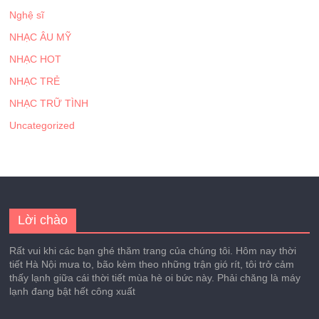
Nghệ sĩ
NHẠC ÂU MỸ
NHẠC HOT
NHẠC TRẺ
NHẠC TRỮ TÌNH
Uncategorized
Lời chào
Rất vui khi các bạn ghé thăm trang của chúng tôi. Hôm nay thời
tiết Hà Nội mưa to, bão kèm theo những trận gió rít, tôi trở cảm
thấy lạnh giữa cái thời tiết mùa hè oi bức này. Phải chăng là máy
lạnh đang bật hết công xuất