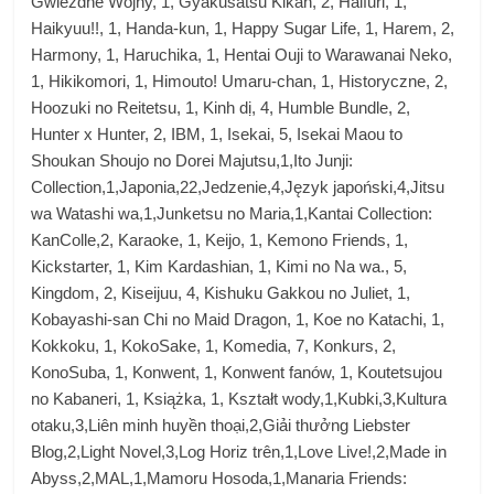
Gwiezdne Wojny, 1, Gyakusatsu Kikan, 2, Haifuri, 1,
Haikyuu!!, 1, Handa-kun, 1, Happy Sugar Life, 1, Harem, 2,
Harmony, 1, Haruchika, 1, Hentai Ouji to Warawanai Neko,
1, Hikikomori, 1, Himouto! Umaru-chan, 1, Historyczne, 2,
Hoozuki no Reitetsu, 1, Kinh dị, 4, Humble Bundle, 2,
Hunter x Hunter, 2, IBM, 1, Isekai, 5, Isekai Maou to
Shoukan Shoujo no Dorei Majutsu,1,Ito Junji:
Collection,1,Japonia,22,Jedzenie,4,Język japoński,4,Jitsu
wa Watashi wa,1,Junketsu no Maria,1,Kantai Collection:
KanColle,2, Karaoke, 1, Keijo, 1, Kemono Friends, 1,
Kickstarter, 1, Kim Kardashian, 1, Kimi no Na wa., 5,
Kingdom, 2, Kiseijuu, 4, Kishuku Gakkou no Juliet, 1,
Kobayashi-san Chi no Maid Dragon, 1, Koe no Katachi, 1,
Kokkoku, 1, KokoSake, 1, Komedia, 7, Konkurs, 2,
KonoSuba, 1, Konwent, 1, Konwent fanów, 1, Koutetsujou
no Kabaneri, 1, Książka, 1, Kształt wody,1,Kubki,3,Kultura
otaku,3,Liên minh huyền thoại,2,Giải thưởng Liebster
Blog,2,Light Novel,3,Log Horiz trên,1,Love Live!,2,Made in
Abyss,2,MAL,1,Mamoru Hosoda,1,Manaria Friends: