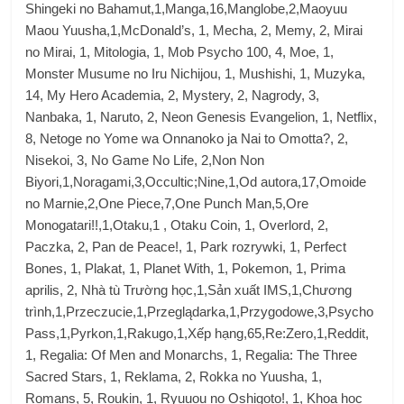
Shingeki no Bahamut,1,Manga,16,Manglobe,2,Maoyuu
Maou Yuusha,1,McDonald’s, 1, Mecha, 2, Memy, 2, Mirai
no Mirai, 1, Mitologia, 1, Mob Psycho 100, 4, Moe, 1,
Monster Musume no Iru Nichijou, 1, Mushishi, 1, Muzyka,
14, My Hero Academia, 2, Mystery, 2, Nagrody, 3,
Nanbaka, 1, Naruto, 2, Neon Genesis Evangelion, 1, Netflix,
8, Netoge no Yome wa Onnanoko ja Nai to Omotta?, 2,
Nisekoi, 3, No Game No Life, 2,Non Non
Biyori,1,Noragami,3,Occultic;Nine,1,Od autora,17,Omoide
no Marnie,2,One Piece,7,One Punch Man,5,Ore
Monogatari!!,1,Otaku,1 , Otaku Coin, 1, Overlord, 2,
Paczka, 2, Pan de Peace!, 1, Park rozrywki, 1, Perfect
Bones, 1, Plakat, 1, Planet With, 1, Pokemon, 1, Prima
aprilis, 2, Nhà tù Trường học,1,Sản xuất IMS,1,Chương
trình,1,Przeczucie,1,Przeglądarka,1,Przygodowe,3,Psycho
Pass,1,Pyrkon,1,Rakugo,1,Xếp hạng,65,Re:Zero,1,Reddit,
1, Regalia: Of Men and Monarchs, 1, Regalia: The Three
Sacred Stars, 1, Reklama, 2, Rokka no Yuusha, 1,
Romans, 5, Roukin, 1, Ryuuou no Oshigoto!, 1, Khoa học