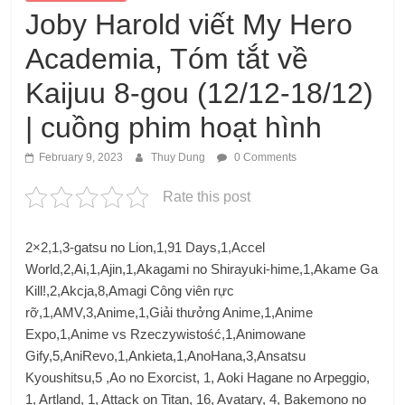
Joby Harold viết My Hero
Academia, Tóm tắt về
Kaijuu 8-gou (12/12-18/12)
| cuồng phim hoạt hình
February 9, 2023
Thuy Dung
0 Comments
Rate this post
2×2,1,3-gatsu no Lion,1,91 Days,1,Accel
World,2,Ai,1,Ajin,1,Akagami no Shirayuki-hime,1,Akame Ga
Kill!,2,Akcja,8,Amagi Công viên rực
rỡ,1,AMV,3,Anime,1,Giải thưởng Anime,1,Anime
Expo,1,Anime vs Rzeczywistość,1,Animowane
Gify,5,AniRevo,1,Ankieta,1,AnoHana,3,Ansatsu
Kyoushitsu,5 ,Ao no Exorcist, 1, Aoki Hagane no Arpeggio,
1, Artland, 1, Attack on Titan, 16, Avatary, 4, Bakemono no