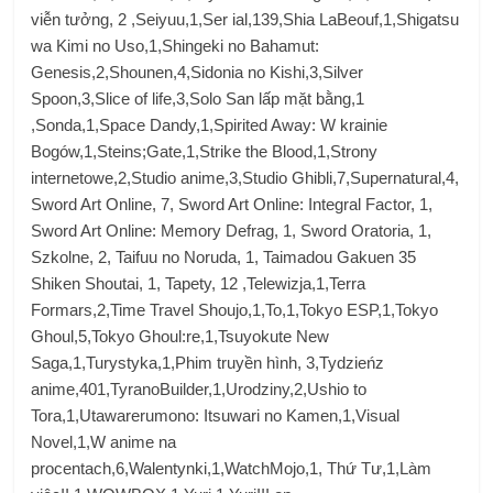
viễn tưởng, 2 ,Seiyuu,1,Ser ial,139,Shia LaBeouf,1,Shigatsu
wa Kimi no Uso,1,Shingeki no Bahamut:
Genesis,2,Shounen,4,Sidonia no Kishi,3,Silver
Spoon,3,Slice of life,3,Solo San lấp mặt bằng,1
,Sonda,1,Space Dandy,1,Spirited Away: W krainie
Bogów,1,Steins;Gate,1,Strike the Blood,1,Strony
internetowe,2,Studio anime,3,Studio Ghibli,7,Supernatural,4,
Sword Art Online, 7, Sword Art Online: Integral Factor, 1,
Sword Art Online: Memory Defrag, 1, Sword Oratoria, 1,
Szkolne, 2, Taifuu no Noruda, 1, Taimadou Gakuen 35
Shiken Shoutai, 1, Tapety, 12 ,Telewizja,1,Terra
Formars,2,Time Travel Shoujo,1,To,1,Tokyo ESP,1,Tokyo
Ghoul,5,Tokyo Ghoul:re,1,Tsuyokute New
Saga,1,Turystyka,1,Phim truyền hình, 3,Tydzieńz
anime,401,TyranoBuilder,1,Urodziny,2,Ushio to
Tora,1,Utawarerumono: Itsuwari no Kamen,1,Visual
Novel,1,W anime na
procentach,6,Walentynki,1,WatchMojo,1, Thứ Tư,1,Làm