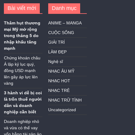
Bài viết mới
Danh mục
Thâm hụt thương
ANIME – MANGA
mại Mỹ mở rộng
CUỘC SỐNG
trong tháng 5 do
nhập khẩu tăng
GIẢI TRÍ
mạnh
LÀM ĐẸP
Chứng khoán châu
Nghệ sĩ
Á lập kỷ lục quý,
đồng USD mạnh
NHẠC ÂU MỸ
lên gây áp lực lên
NHẠC HOT
vàng
NHẠC TRẺ
3 hành vi dễ bị coi
là trốn thuế người
NHẠC TRỮ TÌNH
dân và doanh
Uncategorized
nghiệp cần biết
Doanh nghiệp nhỏ
và vừa có thể vay
vốn bằng tài sản ảo