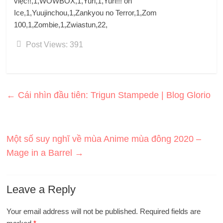
việc!!,1,WOWBOX,1,Yuri,1,Yuri!!! on
Ice,1,Yuujinchou,1,Zankyou no Terror,1,Zom
100,1,Zombie,1,Zwiastun,22,
Post Views:
391
←
Cái nhìn đầu tiên: Trigun Stampede | Blog Glorio
Một số suy nghĩ về mùa Anime mùa đông 2020 –
Mage in a Barrel
→
Leave a Reply
Your email address will not be published.
Required fields are