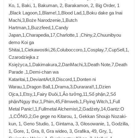
Ko, 1, Baki, 1, Bakuman, 2, Barakamon, 2, Big Order, 1
,Black Lagoon,1,Blame!,1,Blood Lad,1,Boku dake ga Inai
Machi,3,Boże Narodzenie,1,Butch
Hartman,1,Buzzfeed,1,Candy
Japan,1,Charapedia,17,Charlotte,1 ,Chiny,2,Chuunibyou
demo Koi ga
Shitai,1,Ciekawostki,26,Coluboccoro,1,Cosplay,7,CupSell,1,
Czarodziejka z
Księżyca,1,Dakimakura,2,DanMachi,3,Death Note,7,Death
Parade ,1,Demi-chan wa
Kataritai,1,DeviantArt,8,Discord,1,Donten ni
Warau,1,Dragon Ball,1,Drama,3,Durarara!!,1,Dzien
Ojca,1,Etsy,1,Fairy Đuôi,1,Ảo tưởng,11,Số ​​phận,2,Số
phận/Ngụy thư,1,Phim,45,Filmweb,1,Flying Witch,1,Full
Metal Panic!,1,Fullmetal Alchemist,2,Gadżety,14,Gantz:O
,1,CỔNG,2,Ge gege no Kitarou, 1, Gekkan Shoujo Nozaki-
kun, 1, Geno Studio, 1, Gintama, 3, Głosowanie, 1, Godzilla,
1, Gore, 1, Gra, 8, Gra wideo, 3, Grafika, 49, Gry, 1,