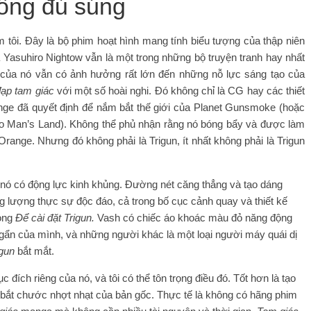
ông đủ súng
 tim tôi. Đây là bộ phim hoạt hình mang tính biểu tượng của thập niên
a Yasuhiro Nightow vẫn là một trong những bộ truyện tranh hay nhất
 của nó vẫn có ảnh hưởng rất lớn đến những nỗ lực sáng tạo của
ạp tam giác
với một số hoài nghi. Đó không chỉ là CG hay các thiết
ge đã quyết định để nắm bắt thế giới của Planet Gunsmoke (hoặc
 Man’s Land). Không thể phủ nhận rằng nó bóng bẩy và được làm
Orange. Nhưng đó không phải là Trigun, ít nhất không phải là Trigun
 nó có động lực kinh khủng. Đường nét căng thẳng và tạo dáng
 lượng thực sự độc đáo, cả trong bố cục cảnh quay và thiết kế
rong
Để cài đặt Trigun.
Vash có chiếc áo khoác màu đỏ năng động
ẩn của mình, và những người khác là một loại người máy quái dị
igun
bắt mắt.
c đích riêng của nó, và tôi có thể tôn trọng điều đó. Tốt hơn là tạo
 bắt chước nhợt nhạt của bản gốc. Thực tế là không có hãng phim