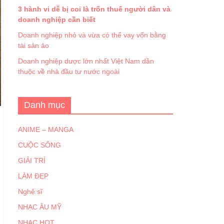
3 hành vi dễ bị coi là trốn thuế người dân và
doanh nghiệp cần biết
Doanh nghiệp nhỏ và vừa có thể vay vốn bằng
tài sản ảo
Doanh nghiệp dược lớn nhất Việt Nam dần
thuộc về nhà đầu tư nước ngoài
Danh mục
ANIME – MANGA
CUỘC SỐNG
GIẢI TRÍ
LÀM ĐẸP
Nghệ sĩ
NHẠC ÂU MỸ
NHẠC HOT