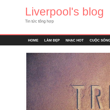
Liverpool's blog
Tin tức tổng hợp
HOME
LÀM ĐẸP
NHẠC HOT
CUỘC SỐN