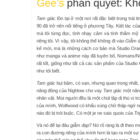
Gee’s
phán quyết: Kh
Tam giác
tồn tại ở một nơi rất đặc biệt trong trái
90 đã trở nên nổi tiếng ở phương Tây. Kiệt tác củ
mà tôi từng đọc, tính nhạy cảm và tính thẩm mỹ
riêng tôi. Vì vậy, tôi không thể không đi vào
Giẫm đ
kế mới, mà là những cách cơ bản mà Studio Oran
như manga và anime này đã tuyên bố, Nomans/No
rất tốt, giống như tất cả các sản phẩm của Studio 
như tôi biết.
Tam giác
bụi bặm, có sạn, nhưng quan trọng nhất,
năng động của Nightow cho vay
Tam giác
một năng
nhân vật. Mọi người đều là một chút lập dị thú vị t
của mình, Wolfwood có khẩu súng chữ thập ngớ ng
nào đó bị trói buộc. Có một je ne sais quois
của Tr
Và nó để lại đâu
giẫm đạp
? Nó rõ ràng là đi theo mụ
ra con đường riêng của mình hơn là tạo ra một sự