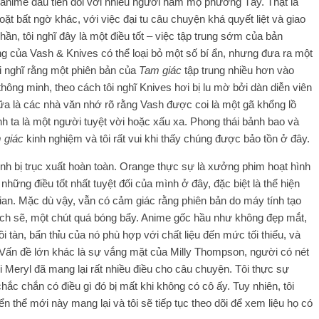
uẩn anime đầu tiên đối với nhiều người hâm mộ phương Tây. Thật là
t bất ngờ khác, với việc đại tu câu chuyện khá quyết liệt và giao
ần, tôi nghĩ đây là một điều tốt – việc tập trung sớm của bản
 của Vash & Knives có thể loại bỏ một số bí ẩn, nhưng đưa ra một
i nghĩ rằng một phiên bản của
Tam giác
tập trung nhiều hơn vào
hông minh, theo cách tôi nghĩ Knives hơi bị lu mờ bởi dàn diễn viên
ữa là các nhà văn nhớ rõ rằng Vash được coi là một gã khổng lồ
nh ta là một người tuyệt vời hoặc xấu xa. Phong thái bảnh bao và
 giác
kinh nghiệm và tôi rất vui khi thấy chúng được bảo tồn ở đây.
nh bị trục xuất hoàn toàn. Orange thực sự là xưởng phim hoạt hình
hững điều tốt nhất tuyệt đối của mình ở đây, đặc biệt là thể hiện
ian. Mặc dù vậy, vẫn có cảm giác rằng phiên bản do máy tính tạo
ch sẽ, một chút quá bóng bẩy. Anime gốc hầu như không đẹp mắt,
 tàn, bẩn thỉu của nó phù hợp với chất liệu đến mức tối thiểu, và
. Vấn đề lớn khác là sự vắng mặt của Milly Thompson, người có nét
i Meryl đã mang lại rất nhiều điều cho câu chuyện. Tôi thực sự
ắc chắn có điều gì đó bị mất khi không có cô ấy. Tuy nhiên, tôi
thể mới này mang lại và tôi sẽ tiếp tục theo dõi để xem liệu họ có