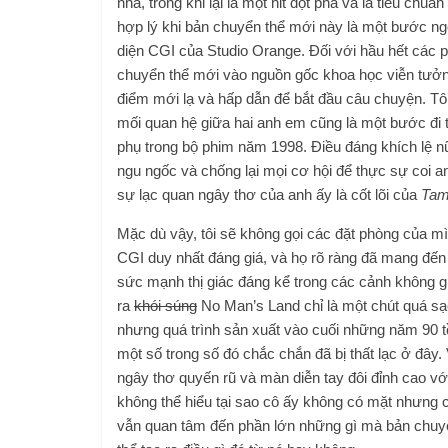
nhà, trong khi lại là một hit đột phá và là tiêu ch
hợp lý khi bản chuyển thể mới này là một bước ngoặ
diện CGI của Studio Orange. Đối với hầu hết các ph
chuyển thể mới vào nguồn gốc khoa học viễn tưởng
điểm mới lạ và hấp dẫn để bắt đầu câu chuyện. Tô
mối quan hệ giữa hai anh em cũng là một bước đi t
phụ trong bộ phim năm 1998. Điều đáng khích lệ n
ngu ngốc và chống lại mọi cơ hội để thực sự coi a
sự lạc quan ngây thơ của anh ấy là cốt lõi của
Tam
Mặc dù vậy, tôi sẽ không gọi các đặt phòng của mì
CGI duy nhất đáng giá, và họ rõ ràng đã mang đến n
sức mạnh thị giác đáng kể trong các cảnh không g
ra
khói súng
No Man’s Land chỉ là một chút quá sạ
nhưng quá trình sản xuất vào cuối những năm 90 tồi
một số trong số đó chắc chắn đã bị thất lạc ở đây
ngây thơ quyến rũ và màn diễn tay đôi đỉnh cao vớ
không thể hiểu tại sao cô ấy không có mặt nhưng ch
vẫn quan tâm đến phần lớn những gì mà bản chuyển 