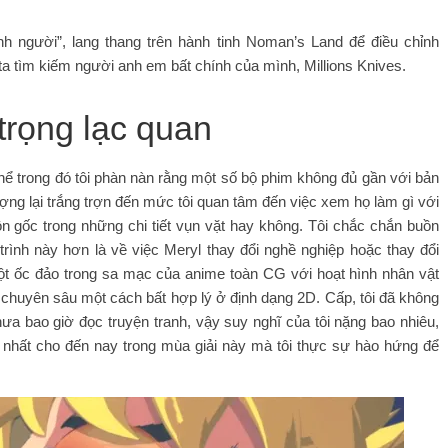
h người”, lang thang trên hành tinh Noman’s Land để điều chỉnh
 ta tìm kiếm người anh em bất chính của mình, Millions Knives.
trọng lạc quan
hể trong đó tôi phàn nàn rằng một số bộ phim không đủ gần với bản
ng lại trắng trợn đến mức tôi quan tâm đến việc xem họ làm gì với
ồn gốc trong những chi tiết vụn vặt hay không. Tôi chắc chắn buồn
ình này hơn là về việc Meryl thay đổi nghề nghiệp hoặc thay đổi
một ốc đảo trong sa mạc của anime toàn CG với hoạt hình nhân vật
 chuyên sâu một cách bất hợp lý ở định dạng 2D. Cấp, tôi đã không
ưa bao giờ đọc truyện tranh, vậy suy nghĩ của tôi nặng bao nhiêu,
y nhất cho đến nay trong mùa giải này mà tôi thực sự hào hứng để