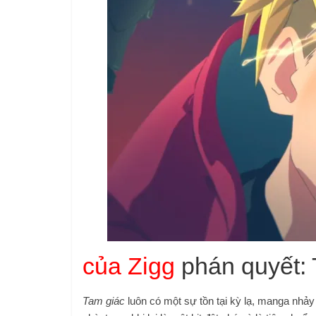
của Zigg
phán quyết: 
Tam giác
luôn có một sự tồn tại kỳ lạ, manga nhảy