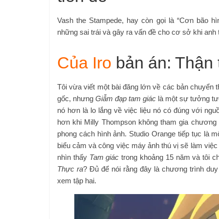
Vash the Stampede, hay còn gọi là “Cơn bão hìn
những sai trái và gây ra vấn đề cho cơ sở khi anh
Của Iro
bản án: Thận 
Tôi vừa viết một bài đăng lớn về các bản chuyển t
gốc, nhưng
Giẫm đạp tam giác
là một sự tưởng tượ
nó hơn là lo lắng về việc liệu nó có đúng với ngu
hơn khi Milly Thompson không tham gia chương tr
phong cách hình ảnh. Studio Orange tiếp tục là 
biểu cảm và công việc máy ảnh thú vị sẽ làm việc
nhìn thấy
Tam giác
trong khoảng 15 năm và tôi ch
Thực ra
? Đủ để nói rằng đây là chương trình du
xem tập hai.