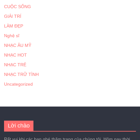
CUỘC SỐNG
GIẢI TRÍ
LÀM ĐẸP
Nghệ sĩ
NHẠC ÂU MỸ
NHẠC HOT
NHẠC TRẺ
NHẠC TRỮ TÌNH
Uncategorized
Lời chào
Rất vui khi các bạn ghé thăm trang của chúng tôi. Hôm nay thời