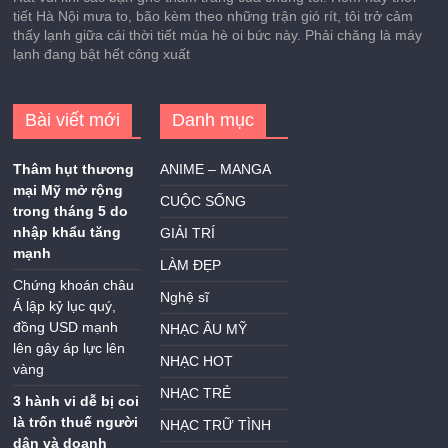
tiết Hà Nội mưa to, bão kèm theo những trận gió rít, tôi trở cảm
thấy lạnh giữa cái thời tiết mùa hè oi bức này. Phải chăng là máy
lạnh đang bật hết công xuất
Bài viết mới
Danh mục
Thâm hụt thương
ANIME – MANGA
mại Mỹ mở rộng
CUỘC SỐNG
trong tháng 5 do
nhập khẩu tăng
GIẢI TRÍ
mạnh
LÀM ĐẸP
Chứng khoán châu
Nghệ sĩ
Á lập kỷ lục quý,
đồng USD mạnh
NHẠC ÂU MỸ
lên gây áp lực lên
NHẠC HOT
vàng
NHẠC TRẺ
3 hành vi dễ bị coi
là trốn thuế người
NHẠC TRỮ TÌNH
dân và doanh