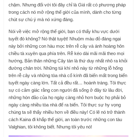
chậm. Nhưng đối với tôi đây chỉ là
Giá
rất có phương pháp
trong cách nó mở rộng thế giới của mình, dành cho từng
chút sự chú ý mà nó xứng đáng.
Nói về việc mở rộng thế giới, bạn có thấy khu vực dưới
tuyết đó không? Nó thật tuyệt! Nhuộm màu đỏ đáng ngại
này bởi những con hàu mọc trên rễ cây và ánh hoàng hôn
chiều tà xuyên qua phía trên. Rễ kéo dài mãi mãi theo mọi
hướng, Bản thân những Cây tán là thứ duy nhất nhô ra khỏi
đường chân trời. Những túi khí nhỏ này từ những lỗ hổng
trên rễ cây và những tòa nhà cổ kính đã biến mất trong biển
tuyết ngày càng lớn. Tất cả đều rất… hoành tráng. Tôi thực
sự có cảm giác rằng con người đã sống ở đây từ lâu đời,
những hòn đảo của họ ngày càng nhỏ hơn buộc họ phải bỏ
ngày càng nhiều tòa nhà để ra biển. Tôi thực sự hy vọng
chúng ta sẽ thấy nhiều hơn về điều này! Có lẽ nó trở thành
cách Kaina đi khắp thế giới, an toàn trước những con tàu
Valghian, tôi không biết. Nhưng tôi yêu nó!