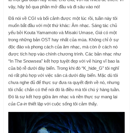
vậy, hãy bỏ qua phần mở đầu và đi sâu vào nó!
Đã nói về CGI và bối cảnh được một lúc rồi, tuần này tôi
muốn bắt đầu với một thứ khác: Âm nhạc. Sáng tác chủ
yếu bởi Kouta Yamamoto và Misaki Umase,
Giá
có một
trong những bản OST hay nhất của mùa. Không chỉ ở sự
độc đáo và phong cách của âm nhạc, mà còn ở cách nó
được tích hợp vào chính chương trình. Các bản nhạc như
“In The Snowsea” kết hợp tuyệt đẹp với vẻ hùng vĩ bao la
của bộ rễ dưới đáy biển. Trong khi đó “K_hide_G” tôi nghĩ
nó rất phù hợp với việc săn cá dưới đáy biển. Mặc dù tôi
chưa nghe đủ để thực sự đưa ra quyết định về nó, nhưng
tôi chắc chắn có thể nói đó là điều mà tôi chú ý hàng tuần.
Đó là sự kết hợp giữa âm nhạc và nền thực sự mang lại
của Ca-in
thiết lập với cuộc sống tôi cảm thấy.