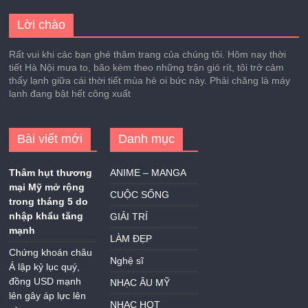
Lời chào
Rất vui khi các bạn ghé thăm trang của chúng tôi. Hôm nay thời
tiết Hà Nội mưa to, bão kèm theo những trận gió rít, tôi trở cảm
thấy lạnh giữa cái thời tiết mùa hè oi bức này. Phải chăng là máy
lạnh đang bật hết công xuất
Bài viết mới
Danh mục
Thâm hụt thương
ANIME – MANGA
mại Mỹ mở rộng
CUỘC SỐNG
trong tháng 5 do
nhập khẩu tăng
GIẢI TRÍ
mạnh
LÀM ĐẸP
Chứng khoán châu
Nghệ sĩ
Á lập kỷ lục quý,
đồng USD mạnh
NHẠC ÂU MỸ
lên gây áp lực lên
NHẠC HOT