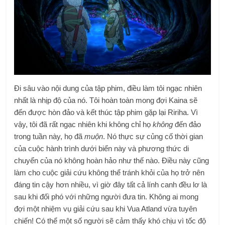
Đi sâu vào nội dung của tập phim, điều làm tôi ngạc nhiên
nhất là nhịp độ của nó. Tôi hoàn toàn mong đợi Kaina sẽ
đến được hòn đảo và kết thúc tập phim gặp lại Ririha. Vì
vậy, tôi đã rất ngạc nhiên khi không chỉ họ
không
đến đảo
trong tuần này, họ đã
muộn
. Nó thực sự củng cố thời gian
của cuộc hành trình dưới biển này và phương thức di
chuyển của nó không hoàn hảo như thế nào. Điều này cũng
làm cho cuộc giải cứu không thể tránh khỏi của họ trở nên
đáng tin cậy hơn nhiều, vì giờ đây tất cả lính canh đều lơ là
sau khi đối phó với những người đưa tin. Không ai mong
đợi một nhiệm vụ giải cứu sau khi Vua Atland vừa tuyên
chiến! Có thể một số người sẽ cảm thấy khó chịu vì tốc độ