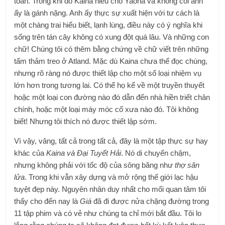
toàn. Trong khi đó Kaina hiểu cho Yaona và không coi anh
ấy là gánh nặng. Anh ấy thực sự xuất hiện với tư cách là
một chàng trai hiểu biết, lạnh lùng, điều này có ý nghĩa khi
sống trên tán cây không có xung đột quá lâu. Và những con
chữ! Chúng tôi có thêm bằng chứng về chữ viết trên những
tấm thảm treo ở Atland. Mặc dù Kaina chưa thể đọc chúng,
nhưng rõ ràng nó được thiết lập cho một số loại nhiệm vụ
lớn hơn trong tương lai. Có thể họ kể về một truyền thuyết
hoặc một loại con đường nào đó dẫn đến nhà hiền triết chân
chính, hoặc một loại máy móc cổ xưa nào đó. Tôi không
biết! Nhưng tôi thích nó được thiết lập sớm.
Vì vậy, vâng, tất cả trong tất cả, đây là một tập thực sự hay
khác của
Kaina và Đại Tuyết Hải
. Nó di chuyển chậm,
nhưng không phải với tốc độ của sông băng như
thợ săn
lửa
. Trong khi vẫn xây dựng và mở rộng thế giới lạc hậu
tuyệt đẹp này. Nguyên nhân duy nhất cho mối quan tâm tôi
thấy cho đến nay là
Giá
đã đi được nửa chặng đường trong
11 tập phim và có vẻ như chúng ta chỉ mới bắt đầu. Tôi lo