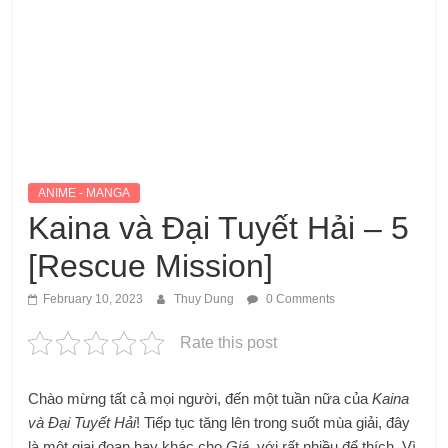
ANIME - MANGA
Kaina và Đại Tuyết Hải – 5
[Rescue Mission]
February 10, 2023
Thuy Dung
0 Comments
Rate this post
Chào mừng tất cả mọi người, đến một tuần nữa của
Kaina
và Đại Tuyết Hải
! Tiếp tục tăng lên trong suốt mùa giải, đây
là một giai đoạn hay khác cho
Giá
, với rất nhiều để thích. Vì