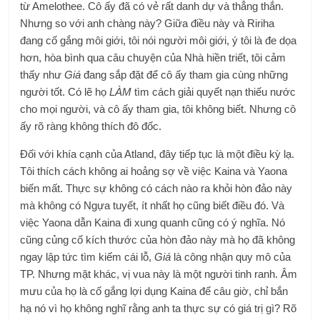
từ Amelothee. Cô ấy đã có vẻ rất danh dự và thẳng thắn.
Nhưng so với anh chàng này? Giữa điều này và Ririha
đang cố gắng môi giới, tôi nói người môi giới, ý tôi là đe dọa
hơn, hòa bình qua câu chuyện của Nhà hiền triết, tôi cảm
thấy như
Giá
đang sắp đặt để cô ấy tham gia cùng những
người tốt. Có lẽ họ
LÀM
tìm cách giải quyết nạn thiếu nước
cho mọi người, và cô ấy tham gia, tôi không biết. Nhưng cô
ấy rõ ràng không thích đô đốc.
Đối với khía cạnh của Atland, đây tiếp tục là một điều kỳ lạ.
Tôi thích cách không ai hoảng sợ về việc Kaina và Yaona
biến mất. Thực sự không có cách nào ra khỏi hòn đảo này
mà không có Ngựa tuyết, ít nhất họ cũng biết điều đó. Và
việc Yaona dẫn Kaina đi xung quanh cũng có ý nghĩa. Nó
cũng củng cố kích thước của hòn đảo này mà họ đã không
ngay lập tức tìm kiếm cái lỗ,
Giá
là công nhận quy mô của
TP. Nhưng mặt khác, vị vua này là một người tinh ranh. Âm
mưu của họ là cố gắng lợi dụng Kaina để câu giờ, chỉ bắn
hạ nó vì họ không nghĩ rằng anh ta thực sự có giá trị gì? Rõ