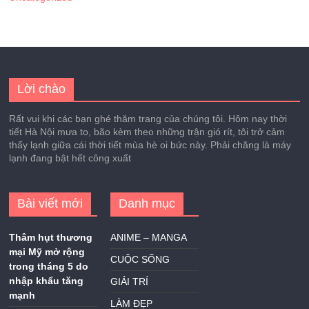
Lời chào
Rất vui khi các bạn ghé thăm trang của chúng tôi. Hôm nay thời
tiết Hà Nội mưa to, bão kèm theo những trận gió rít, tôi trở cảm
thấy lạnh giữa cái thời tiết mùa hè oi bức này. Phải chăng là máy
lạnh đang bật hết công xuất
Bài viết mới
Danh mục
Thâm hụt thương
ANIME – MANGA
mại Mỹ mở rộng
CUỘC SỐNG
trong tháng 5 do
nhập khẩu tăng
GIẢI TRÍ
mạnh
LÀM ĐẸP