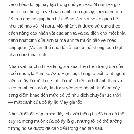
vào nhiều do tập này tập trung chủ yếu vào Minoru và giới
thiệu cho chúng ta về hoàn cảnh của cậu ấy, thời điểm mà
Là
trao cho họ giúp bạn hiểu rõ họ là ai và họ có quan hệ
như thế nào với Minoru. Mỗi nhân vật được sử dụng theo
cách nâng cao nhân vật của anh ta và đại diện cho một khía
cạnh nhất định của anh ta mà anh ta muốn bảo vệ hoặc
lãng quên (Và làm thế nào để cả hai có thể không tách biệt
nhau như thoạt nhìn).
Nhân vật nữ chính, và là người xuất hiện trên trang bìa của
cuốn sách, là Yumiko Azu. Hiện tại, chúng ta biết rất ít ngoài
việc cô ấy là một học sinh, là một chiến binh thành thạo và
sức mạnh của cô ấy là di chuyển cực nhanh từ điểm này
sang điểm khác đến mức có vẻ như dịch chuyển tức thời
— mật danh của cô ấy là: Máy gia tốc.
Như tôi đã đề cập trước đây, chỉ với thông tin đó bạn có thể
suy ra mong muốn của cô ấy là gì, nhưng tôi có thể tưởng
tượng nó sẽ được đề cập đến trong các tập sau.