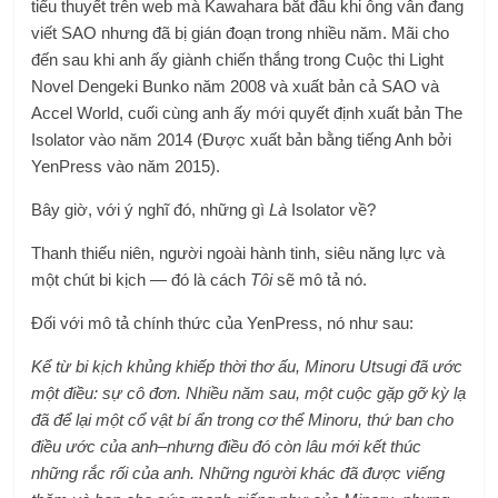
tiểu thuyết trên web mà Kawahara bắt đầu khi ông vẫn đang
viết SAO nhưng đã bị gián đoạn trong nhiều năm. Mãi cho
đến sau khi anh ấy giành chiến thắng trong Cuộc thi Light
Novel Dengeki Bunko năm 2008 và xuất bản cả SAO và
Accel World, cuối cùng anh ấy mới quyết định xuất bản The
Isolator vào năm 2014 (Được xuất bản bằng tiếng Anh bởi
YenPress vào năm 2015).
Bây giờ, với ý nghĩ đó, những gì
Là
Isolator về?
Thanh thiếu niên, người ngoài hành tinh, siêu năng lực và
một chút bi kịch — đó là cách
Tôi
sẽ mô tả nó.
Đối với mô tả chính thức của YenPress, nó như sau:
Kể từ bi kịch khủng khiếp thời thơ ấu, Minoru Utsugi đã ước
một điều: sự cô đơn. Nhiều năm sau, một cuộc gặp gỡ kỳ lạ
đã để lại một cổ vật bí ẩn trong cơ thể Minoru, thứ ban cho
điều ước của anh–nhưng điều đó còn lâu mới kết thúc
những rắc rối của anh. Những người khác đã được viếng