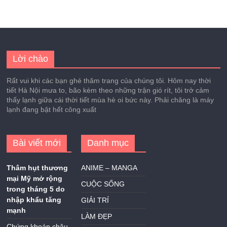
Lời chào
Rất vui khi các bạn ghé thăm trang của chúng tôi. Hôm nay thời
tiết Hà Nội mưa to, bão kèm theo những trận gió rít, tôi trở cảm
thấy lạnh giữa cái thời tiết mùa hè oi bức này. Phải chăng là máy
lạnh đang bật hết công xuất
Bài viết mới
Danh mục
Thâm hụt thương
ANIME – MANGA
mại Mỹ mở rộng
CUỘC SỐNG
trong tháng 5 do
nhập khẩu tăng
GIẢI TRÍ
mạnh
LÀM ĐẸP
Chứng khoán châu