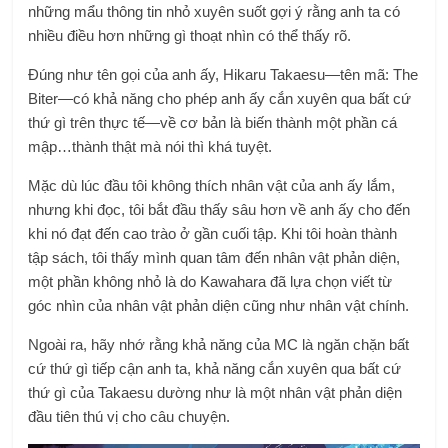
những mẩu thông tin nhỏ xuyên suốt gợi ý rằng anh ta có
nhiều điều hơn những gì thoạt nhìn có thể thấy rõ.
Đúng như tên gọi của anh ấy, Hikaru Takaesu—tên mã: The
Biter—có khả năng cho phép anh ấy cắn xuyên qua bất cứ
thứ gì trên thực tế—về cơ bản là biến thành một phần cá
mập…thành thật mà nói thì khá tuyệt.
Mặc dù lúc đầu tôi không thích nhân vật của anh ấy lắm,
nhưng khi đọc, tôi bắt đầu thấy sâu hơn về anh ấy cho đến
khi nó đạt đến cao trào ở gần cuối tập. Khi tôi hoàn thành
tập sách, tôi thấy mình quan tâm đến nhân vật phản diện,
một phần không nhỏ là do Kawahara đã lựa chọn viết từ
góc nhìn của nhân vật phản diện cũng như nhân vật chính.
Ngoài ra, hãy nhớ rằng khả năng của MC là ngăn chặn bất
cứ thứ gì tiếp cận anh ta, khả năng cắn xuyên qua bất cứ
thứ gì của Takaesu dường như là một nhân vật phản diện
đầu tiên thú vị cho câu chuyện.