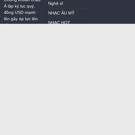
Nghệ sĩ
Á lập kỷ lục quý,
đồng USD mạnh
NHẠC ÂU MỸ
lên gây áp lực lên
NHẠC HOT
vàng
NHẠC TRẺ
3 hành vi dễ bị coi
là trốn thuế người
NHẠC TRỮ TÌNH
dân và doanh
Uncategorized
nghiệp cần biết
Doanh nghiệp nhỏ
và vừa có thể vay
vốn bằng tài sản ảo
Doanh nghiệp dược
lớn nhất Việt Nam
dần thuộc về nhà
đầu tư nước ngoài