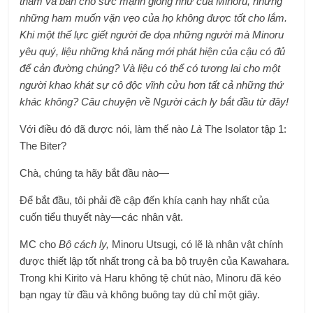
thăm và ban cho sức mạnh giống như của Minoru, nhưng
những ham muốn vặn vẹo của họ không được tốt cho lắm.
Khi một thế lực giết người đe dọa những người mà Minoru
yêu quý, liệu những khả năng mới phát hiện của cậu có đủ
để cản đường chúng? Và liệu có thể có tương lai cho một
người khao khát sự cô độc vĩnh cửu hơn tất cả những thứ
khác không? Câu chuyện về Người cách ly bắt đầu từ đây!
Với điều đó đã được nói, làm thế nào
Là
The Isolator tập 1:
The Biter?
Chà, chúng ta hãy bắt đầu nào—
Để bắt đầu, tôi phải đề cập đến khía cạnh hay nhất của
cuốn tiểu thuyết này—các nhân vật.
MC cho
Bộ cách ly,
Minoru Utsugi
,
có lẽ là nhân vật chính
được thiết lập tốt nhất trong cả ba bộ truyện của Kawahara.
Trong khi Kirito và Haru không tệ chút nào, Minoru đã kéo
bạn ngay từ đầu và không buông tay dù chỉ một giây.