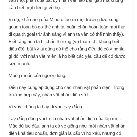
vào một phần của bất kỳ nhân vật nào bạn gặp mà không
cần biết một điều gì về họ.
Ví dụ, khả năng của Minoru tạo ra một trường lực xung
quanh toàn bộ cơ thể anh ta, ngăn chặn hoàn toàn mọi thứ
đi qua (Ngoại trừ ánh sáng vì anh ta vẫn có thể nhìn thấy).
Biết rằng anh ta bị chấn thương (và thậm chí không biết
điều đó), bất kỳ ai cũng có thể cho rằng điều đó có ý nghĩa
gì đối với nhân vật miễn là họ biết các yêu cầu để có được
sức mạnh.
Mong muốn của người dùng.
Điều này cũng áp dụng cho các nhân vật phản diện. Trong
trường hợp này, nhân vật phản diện số ít.
Vì vậy, chúng ta hãy đi vào
cay đắng
.
cay đắng
đóng vai trò là nhân vật phản diện của tập một.
Mặc dù lúc đầu, anh ta có vẻ giống như một nhân vật phản
diện khá tiêu chuẩn, đơn giản là xấu vì họ xấu, nhưng có