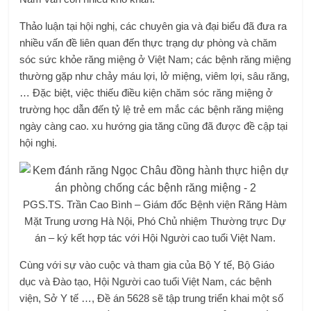
Thảo luận tại hội nghị, các chuyên gia và đại biểu đã đưa ra
nhiều vấn đề liên quan đến thực trạng dự phòng và chăm
sóc sức khỏe răng miệng ở Việt Nam; các bệnh răng miệng
thường gặp như chảy máu lợi, lở miệng, viêm lợi, sâu răng,
… Đặc biệt, việc thiếu điều kiện chăm sóc răng miệng ở
trường học dẫn đến tỷ lệ trẻ em mắc các bệnh răng miệng
ngày càng cao. xu hướng gia tăng cũng đã được đề cập tại
hội nghị.
PGS.TS. Trần Cao Bình – Giám đốc Bệnh viện Răng Hàm
Mặt Trung ương Hà Nội, Phó Chủ nhiệm Thường trực Dự
án – ký kết hợp tác với Hội Người cao tuổi Việt Nam.
Cùng với sự vào cuộc và tham gia của Bộ Y tế, Bộ Giáo
dục và Đào tạo, Hội Người cao tuổi Việt Nam, các bệnh
viện, Sở Y tế …, Đề án 5628 sẽ tập trung triển khai một số