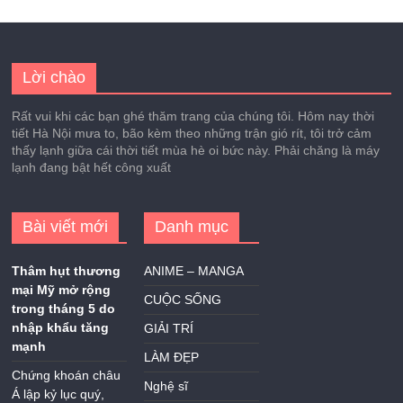
Lời chào
Rất vui khi các bạn ghé thăm trang của chúng tôi. Hôm nay thời
tiết Hà Nội mưa to, bão kèm theo những trận gió rít, tôi trở cảm
thấy lạnh giữa cái thời tiết mùa hè oi bức này. Phải chăng là máy
lạnh đang bật hết công xuất
Bài viết mới
Danh mục
Thâm hụt thương
ANIME – MANGA
mại Mỹ mở rộng
CUỘC SỐNG
trong tháng 5 do
nhập khẩu tăng
GIẢI TRÍ
mạnh
LÀM ĐẸP
Chứng khoán châu
Nghệ sĩ
Á lập kỷ lục quý,