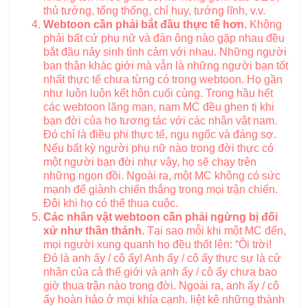
thủ tướng, tổng thống, chỉ huy, tướng lĩnh, v.v.
Webtoon cần phải bắt đầu thực tế hơn.
Không
phải bất cứ phụ nữ và đàn ông nào gặp nhau đều
bắt đầu nảy sinh tình cảm với nhau. Những người
bạn thân khác giới mà vẫn là những người bạn tốt
nhất thực tế chưa từng có trong webtoon. Họ gần
như luôn luôn kết hôn cuối cùng. Trong hầu hết
các webtoon lãng mạn, nam MC đều ghen tị khi
bạn đời của họ tương tác với các nhân vật nam.
Đó chỉ là điều phi thực tế, ngu ngốc và đáng sợ.
Nếu bất kỳ người phụ nữ nào trong đời thực có
một người bạn đời như vậy, họ sẽ chạy trên
những ngọn đồi. Ngoài ra, một MC không có sức
mạnh để giành chiến thắng trong mọi trận chiến.
Đôi khi họ có thể thua cuộc.
Các nhân vật webtoon cần phải ngừng bị đối
xử như thần thánh.
Tại sao mỗi khi một MC đến,
mọi người xung quanh họ đều thốt lên: “Ôi trời!
Đó là anh ấy / cô ấy! Anh ấy / cô ấy thực sự là cử
nhân của cả thế giới và anh ấy / cô ấy chưa bao
giờ thua trận nào trong đời. Ngoài ra, anh ấy / cô
ấy hoàn hảo ở mọi khía cạnh. liệt kê những thành