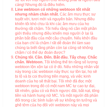
cáng! Nhưng đó là điều hiếm.
Line webtoon có những webtoon tốt nhất
nhưng nhàm chán nhất.
Các âm mưu thực sự
tuyệt vời, tươi mới và nguyên bản. Nhưng điều
khiến tôi khó chịu là khi các âm mưu của họ
thường rất chậm. Tôi hiểu rằng nó cần một phần
giới thiệu nhưng điều khiến mọi người ở lại là
phần bắt đầu của một câu chuyện. Nếu khởi đầu
của bạn chỉ là chậm / rất dễ đoán thì làm sao
chúng ta biết rằng phần còn lại cũng sẽ không
chậm / có thể dự đoán được?
Chúng tôi. Cần. Đến. Bắt đầu. Tẩy chay. Chắc
chắn. Webtoon.
Tôi không thể tin rằng số lượng
webtoon lộn xộn lại có ở đó. Nếu những nhân vật
này trong các webtoon này thực sự tồn tại, họ sẽ
bị lộ và bị coi thường trên mạng, và việc kinh
doanh của họ sẽ thất bại. Tôi nhớ đã đọc một
webtoon trong đó có một nam MC tự cao tự đại,
tất nhiên, giàu có và thích ngược đãi, bắt nạt, tống
tiền và hành hung nữ MC. Và một người đã phản
đối trong các bình luận về sự không tin tưởng và
ghê tởm của họ đối với webtoon này và mọi