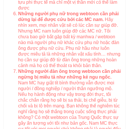
tựu phi thực tế mà chỉ một vị thần mới có thể làm
được
Những người phụ nữ trong webtoon cần phải
dừng lại để được cứu bởi các MC nam.
Hãy
nhìn xem, mọi nhân vật sẽ có lúc cần sự giúp đỡ.
Nhưng MC nam luôn giúp đỡ các MC nữ. Tôi
chưa bao giờ bắt gặp bất kỳ manhwa / webtoon
nào mà người phụ nữ khác cứu phụ nữ hoặc đàn
ông được phụ nữ cứu. Phụ nữ hầu như luôn
được miêu tả là những nhân vật xấu tính… nhưng
họ cần sự giúp đỡ từ đàn ông trong những hoàn
cảnh mà họ có thể thoát ra khỏi bản thân.
Những người đàn ông trong webtoon cần phải
ngừng bị miêu tả như những kẻ ngu ngốc.
Nam MC hay giật tít bình thường vẫn được mọi
người / đồng nghiệp / người thân ngưỡng mộ.
Nếu họ hành động như vậy trong đời thực, tôi
chắc chắn rằng họ sẽ bị sa thải, bị chế giễu, bị từ
chối và bị lộ trên mạng. Bạn không thể nghiêm túc
nghĩ rằng họ sẽ thắng trong cuộc sống thực phải
không? Có một webtoon của Trung Quốc thực sự
gây ấn tượng với tôi như bản gốc. Nam MC thực
sự tốt với mọi người chứ không phải là người đểu