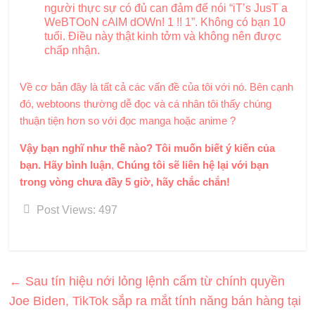
người thực sự có đủ can đảm để nói “iT’s JusT a
WeBTOoN cAlM dOWn! 1 !! 1”. Không có bạn 10
tuổi. Điều này thật kinh tởm và không nên được
chấp nhận.
Về cơ bản đây là tất cả các vấn đề của tôi với nó. Bên cạnh
đó, webtoons thường dễ đọc và cá nhân tôi thấy chúng
thuận tiện hơn so với đọc manga hoặc anime ?
Vậy bạn nghĩ như thế nào? Tôi muốn biết ý kiến ​​của
bạn. Hãy bình luận
,
Chúng tôi sẽ liên hệ lại với bạn
trong vòng chưa đầy 5 giờ, hãy chắc chắn!
Post Views:
497
←
Sau tín hiệu nới lỏng lệnh cấm từ chính quyền
Joe Biden, TikTok sắp ra mắt tính năng bán hàng tại