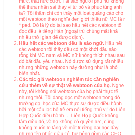
mức, thật nực cười. Tại sao người phụ nữ không
thể thừa nhận sai thay vì từ bỏ và phục tùng anh
ta? Tôi thậm chí còn thấy một loạt quảng cáo cho
một webtoon theo nghĩa đen giới thiệu nữ MC là r
* ped. Đó là lý do tại sao hầu hết các webtoon tôi
đọc đều là tiếng Hàn (ngoại trừ chúng mất khá
nhiều thời gian để được dịch).
Hầu hết các webtoon đều là sáo ngữ.
Hầu hết
các webtoon tôi thấy đều có một khởi đầu sáo
rỗng khi MC nam và MC nữ không thích nhau sau
đó bắt đầu yêu nhau. Nó được sử dụng rất nhiều
nhưng những webtoon này dường như là phổ
biến nhất.
Các tác giả webtoon nghiêm túc cần nghiên
cứu thêm về sự thật về webtoon của họ.
Nghe
này, tôi không nói webtoon của họ phải thực tế
nhưng thôi. Tôi đang đọc một webtoon trong đó
trường đại học của MC thực sự được điều hành
bởi một câu lạc bộ trẻ em nổi tiếng “thú vị” do Liên
Hợp Quốc điều hành … Liên Hợp Quốc không
làm điều đó, và họ không có quyền lực, cũng
không muốn lo lắng về một trường đại học đầy
những tên nhóc giàu có, hư hỏng gồm các CEO,