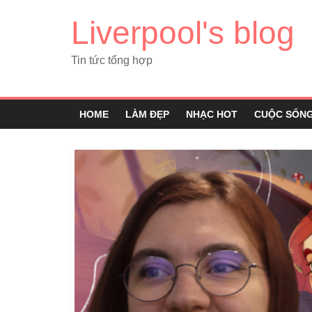
Liverpool's blog
Tin tức tổng hợp
HOME
LÀM ĐẸP
NHẠC HOT
CUỘC SỐN