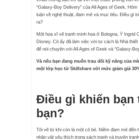
“Galaxy-Boy Delivery” của All Ages of Geek. Hôm 
luận về nghệ thuật, đam mê và mục tiêu. Điều gì 
ra?
Một họa sĩ vẽ tranh minh họa ở Bologna, Ý Ingrid
Disney. Cô ấy đã làm việc với tư cách là Nhà thiế
để nói chuyện với All Ages of Geek và “Galaxy-Boy
Và nếu bạn đang muốn trau dồi kỹ năng của mìn
một lớp học từ Skillshare với mức giảm giá 30%
Điều gì khiến bạn 
bạn?
Tôi vẽ từ khi còn là một cô bé. Niềm đam mê đến t
nhân vật yêu thích trong sách tranh và truyện tranh 