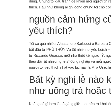
đúng. Chúng tôi đấu tranh để khiến mọi người tin 
thích. Hầu như không ai ghi công chúng tôi cho côn
nguồn cảm hứng củ
yêu thích?
Tôi có quá nhiều! Alessandro Barbucci e Barbara Cane
bắt đầu từ PHÙ THỦY Và tất nhiên tôi yêu Loish – 
từ Riccardo Guasco, một nhà thiết kế người Ý, ngư
theo dõi rất nhiều nghệ sĩ đồng nghiệp và mỗi ng
người tôi yêu thích nhất vào lúc này là Mila Usech
Bất kỳ nghi lễ nào 
như uống trà hoặc 
Không có gì hơn là cố gắng giữ con mèo ra khỏi lò