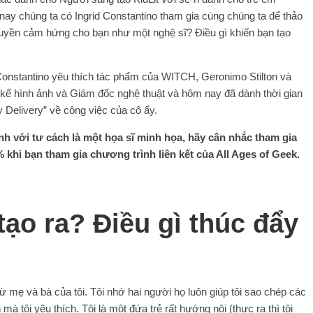
nay chúng ta có Ingrid Constantino tham gia cùng chúng ta để thảo
truyền cảm hứng cho bạn như một nghệ sĩ? Điều gì khiến bạn tạo
 Constantino yêu thích tác phẩm của WITCH, Geronimo Stilton và
t kế hình ảnh và Giám đốc nghệ thuật và hôm nay đã dành thời gian
 Delivery” về công việc của cô ấy.
h với tư cách là một họa sĩ minh họa, hãy cân nhắc tham gia
 khi bạn tham gia chương trình liên kết của All Ages of Geek.
tạo ra? Điều gì thúc đẩy
ừ mẹ và bà của tôi. Tôi nhớ hai người họ luôn giúp tôi sao chép các
mà tôi yêu thích. Tôi là một đứa trẻ rất hướng nội (thực ra thì tôi