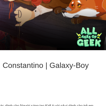
d Constantino | Galaxy-Boy
c dành cho Người sáng tạo KidLit với sê-ri dành cho trẻ em