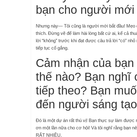
bạn cho người mới
Nhưng này— Tôi cũng là người mới bắt đầu! Mẹo có g
thích. Đừng vẽ để làm hài lòng bất cứ ai, kể cả th
lời “không” trước khi đạt được câu trả lời “có” nh
tiếp tục cố gắng.
Cảm nhận của bạn 
thế nào? Bạn nghĩ 
tiếp theo? Bạn muố
đến người sáng tạ
Đó là một dự án rất thú vị! Bạn thực sự làm được 
ơn một lần nữa cho cơ hội! Và tôi nghĩ rằng bạn nê
RẤT NHIỀU.