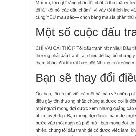
Mmmh, tôi nghĩ rằng phần tốt nhất là thu thập ý tư
tôi là “kết nối các dấu chấm”, vì vậy tôi thích lạc
cũng YÊU màu sắc— chọn bảng màu là phần thú vị
Một số cuộc đấu tr
CHỈ VÀI CÁI THÔI? Tôi đấu tranh rất nhiều! Đầu tiê
thường phải đấu tranh rất nhiều để loại bỏ những ý 
tham khảo, đôi khi rất bực bội! Nhưng cuối cùng mọi
Bạn sẽ thay đổi đi
Ôi chao, tôi có thể viết cả một bài báo về những gì
điều gây tổn thương nhất: chúng ta được coi là điề
mọi người mong đợi được xem những quảng cáo đầ
phim tuyệt đẹp. Bạn mong đợi được tham dự một s
bước vào một quán cà phê mới, bạn mong đợi tìm t
nhiên, chúng tôi đấu tranh để có được việc làm; kh