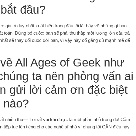
 bắt đầu?
iá trị duy nhất xuất hiện trong đầu tôi là: hãy vẽ những gì bạn
uật toán. Đừng bỏ cuộc: bạn sẽ phải thu thập một lượng lớn câu trả
ỏ nhất sẽ thay đổi cuộc đời bạn, vì vậy hãy cố gắng đủ mạnh mẽ để
về All Ages of Geek như
chúng ta nên phỏng vấn ai
n gửi lời cảm ơn đặc biệt
o nào?
rất nhiều thứ— Tôi rất vui khi được là một phần nhỏ trong đó! Cảm
n tiếp tục lên tiếng cho các nghệ sĩ nhỏ vì chúng tôi CẦN điều này