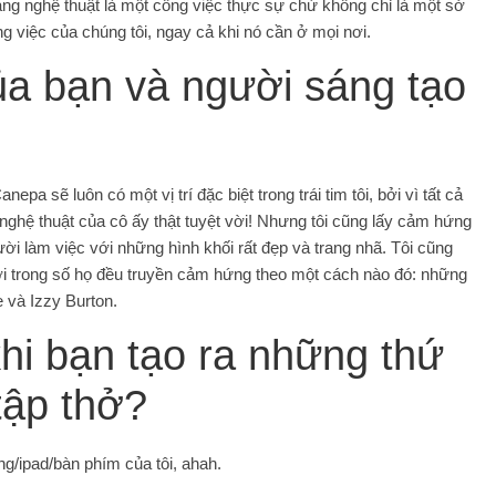
rằng nghệ thuật là một công việc thực sự chứ không chỉ là một sở
g việc của chúng tôi, ngay cả khi nó cần ở mọi nơi.
a bạn và người sáng tạo
pa sẽ luôn có một vị trí đặc biệt trong trái tim tôi, bởi vì tất cả
nghệ thuật của cô ấy thật tuyệt vời! Nhưng tôi cũng lấy cảm hứng
ời làm việc với những hình khối rất đẹp và trang nhã. Tôi cũng
ười trong số họ đều truyền cảm hứng theo một cách nào đó: những
e và Izzy Burton.
khi bạn tạo ra những thứ
tập thở?
ng/ipad/bàn phím của tôi, ahah.