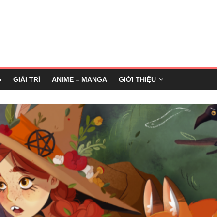
G
GIẢI TRÍ
ANIME – MANGA
GIỚI THIỆU