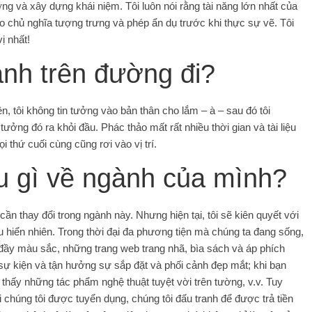
ởng và xây dựng khái niệm. Tôi luôn nói rằng tài năng lớn nhất của
 vào chủ nghĩa tượng trưng và phép ẩn dụ trước khi thực sự vẽ. Tôi
 nhất!
anh trên đường đi?
n, tôi không tin tưởng vào bản thân cho lắm – à – sau đó tôi
tưởng đó ra khỏi đầu. Phác thảo mất rất nhiều thời gian và tài liệu
 thứ cuối cùng cũng rơi vào vị trí.
ều gì về ngành của mình?
 cần thay đổi trong ngành này. Nhưng hiện tại, tôi sẽ kiên quyết với
u hiển nhiên. Trong thời đại đa phương tiện mà chúng ta đang sống,
y màu sắc, những trang web trang nhã, bìa sách và áp phích
ự kiện và tận hưởng sự sắp đặt và phối cảnh đẹp mắt; khi bạn
hấy những tác phẩm nghệ thuật tuyệt vời trên tường, v.v. Tuy
i chúng tôi được tuyển dụng, chúng tôi đấu tranh để được trả tiền