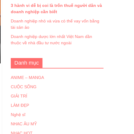
3 hành vi dễ bị coi là trốn thuế người dân và
doanh nghiệp cần biết
Doanh nghiệp nhỏ và vừa có thể vay vốn bằng
tài sản ảo
Doanh nghiệp dược lớn nhất Việt Nam dần
thuộc về nhà đầu tư nước ngoài
Danh mục
ANIME – MANGA
CUỘC SỐNG
GIẢI TRÍ
LÀM ĐẸP
Nghệ sĩ
NHẠC ÂU MỸ
NHẠC HOT