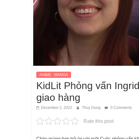
ANIME - MANGA
KidLit Phỏng vấn Ingri
giao hàng
December 2, 2022
Thuy Dung
0 Comments
Rate this post
Chào mừng bạn trở lại với một Cuộc phỏng vấn khá