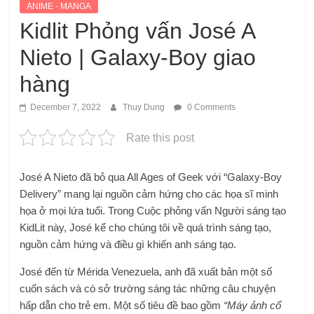
ANIME - MANGA
Kidlit Phỏng vấn José A
Nieto | Galaxy-Boy giao
hàng
December 7, 2022
Thuy Dung
0 Comments
Rate this post
José A Nieto đã bỏ qua All Ages of Geek với “Galaxy-Boy
Delivery” mang lại nguồn cảm hứng cho các họa sĩ minh
họa ở mọi lứa tuổi. Trong Cuộc phỏng vấn Người sáng tạo
KidLit này, José kể cho chúng tôi về quá trình sáng tạo,
nguồn cảm hứng và điều gì khiến anh sáng tạo.
José đến từ Mérida Venezuela, anh đã xuất bản một số
cuốn sách và có sở trường sáng tác những câu chuyện
hấp dẫn cho trẻ em. Một số tiêu đề bao gồm
“Máy ảnh cổ