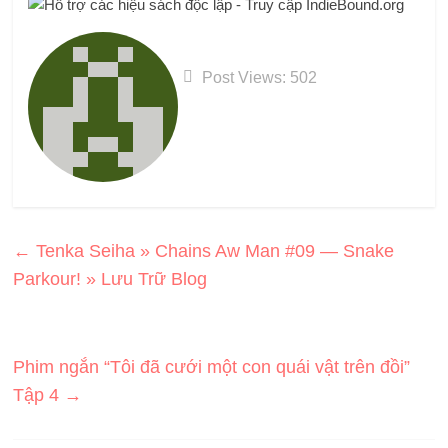
Post Views:
502
←
Tenka Seiha » Chains Aw Man #09 — Snake
Parkour! » Lưu Trữ Blog
Phim ngắn “Tôi đã cưới một con quái vật trên đồi”
Tập 4
→