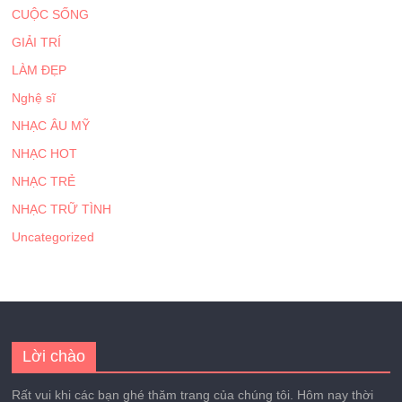
CUỘC SỐNG
GIẢI TRÍ
LÀM ĐẸP
Nghệ sĩ
NHẠC ÂU MỸ
NHẠC HOT
NHẠC TRẺ
NHẠC TRỮ TÌNH
Uncategorized
Lời chào
Rất vui khi các bạn ghé thăm trang của chúng tôi. Hôm nay thời