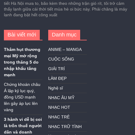
tiết Hà Nội mưa to, bão kèm theo những trận gió rít, tôi trở cảm
thấy lạnh giữa cái thời tiết mùa hè oi bức này. Phải chăng là máy
lạnh đang bật hết công xuất
Bài viết mới
Danh mục
Thâm hụt thương
ANIME – MANGA
mại Mỹ mở rộng
CUỘC SỐNG
trong tháng 5 do
nhập khẩu tăng
GIẢI TRÍ
mạnh
LÀM ĐẸP
Chứng khoán châu
Nghệ sĩ
Á lập kỷ lục quý,
đồng USD mạnh
NHẠC ÂU MỸ
lên gây áp lực lên
NHẠC HOT
vàng
NHẠC TRẺ
3 hành vi dễ bị coi
là trốn thuế người
NHẠC TRỮ TÌNH
dân và doanh