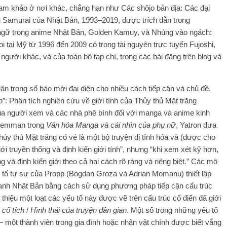
am khảo ở nơi khác, chẳng hạn như Các shôjo bản địa: Các đại
ần Samurai của Nhật Bản, 1993–2019, được trích dẫn trong
ng ngữ trong anime Nhật Bản, Golden Kamuy, và Nhúng vào ngách:
i tại Mỹ từ 1996 đến 2009 có trong tài nguyên trực tuyến Fujoshi,
người khác, và của toàn bộ tạp chí, trong các bài đăng trên blog và
ận trong số báo mới đại diện cho nhiều cách tiếp cận và chủ đề.
p”: Phân tích nghiên cứu về giới tính của Thủy thủ Mặt trăng
a người xem và các nhà phê bình đối với manga và anime kinh
n Hemman trong
Văn hóa Manga và cái nhìn của phụ nữ
, Yatron đưa
Thủy thủ Mặt trăng có vẻ là một bộ truyện dị tính hóa và (được cho
ới truyền thống và định kiến ​​giới tính”, nhưng “khi xem xét kỹ hơn,
 và định kiến ​​giới theo cả hai cách rõ ràng và riêng biệt.” Các mô
ếu tố tự sự của Propp (Bogdan Groza và Adrian Momanu) thiết lập
ranh Nhật Bản bằng cách sử dụng phương pháp tiếp cận cấu trúc
 thiệu một loạt các yếu tố này được vẽ trên cấu trúc cổ điển đã giới
 cổ tích
/
Hình thái của truyện dân gian
. Một số trong những yếu tố
β – một thành viên trong gia đình hoặc nhân vật chính được biết vắng