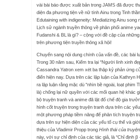
vài bài báo được xuất bản trong JAMS đã được th
diện đa phương tiện về nữ tính Ainu trong Tinh th
Edutaining with indigeneity: Mediatizing Ainu so
Lịch sử ngành truyền thông về phân phối anime yao
Fudanshi & BL là gì? – cộng với đề cập của những 
trên phương tiện truyền thông xã hội!
Chuyển sang nội dung chính của vấn đề, các bài lu
Trong 30 năm sau, Kiểm tra lại “Người lính xinh đẹ
Cassandra Yatron xem xét ba thập kỷ phản ứng củ
điển hiện nay. Dựa trên các lập luận của Kathry
ra lập luận rằng mặc dù “nhìn bề ngoài, loạt phim 
là) ​​chống lại nữ quyền với các mối quan hệ khác gi
bộ truyện tranh và anime đã lật đổ chế độ gia trưởng
hình cốt truyện trong truyện tranh dựa trên các y
một phương pháp tiềm năng để phân tích truyện t
dựa trên sự hiện diện của các yếu tố cụ thể và giới
thiệu của Vladimir Propp trong
Hình thái của truyện
này, với sự chỉ định của các tác giả, là “Chỉ định 