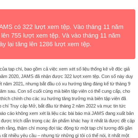
AMS có 322 lượt xem tệp. Vào tháng 11 năm
 lên 755 lượt xem tệp. Và vào tháng 11 năm
ày lại tăng lên 1286 lượt xem tệp.
ủa tạp chí, bao gồm cả việc xem xét số liệu thống kê về độc giả
1 năm 2020, JAMS đã nhận được 322 lượt xem tệp. Con số này duy
ết năm 2021, nhưng bắt đầu có xu hướng tăng đáng kể từ tháng 9
năm sau. Con số cuối cùng mà biên tập viên có thể cung cấp, cho
 thích chính cho các xu hướng tăng trưởng mà biên tập viên đã
 chí Truy cập Mở, bắt đầu từ tháng 2 năm 2022 và mục tin tức
báo cáo không xem xét là liệu các bài báo mà JAMS đang xuất bản
 được trích dẫn trong các ấn phẩm khác hay ít nhất là được đề cập
nh rằng, thậm chí mong đợi tác động từ một tạp chí tương đối gần
 rất nhiều yêu cầu – nhưng từ những gì tôi có thể nói, ít nhất một