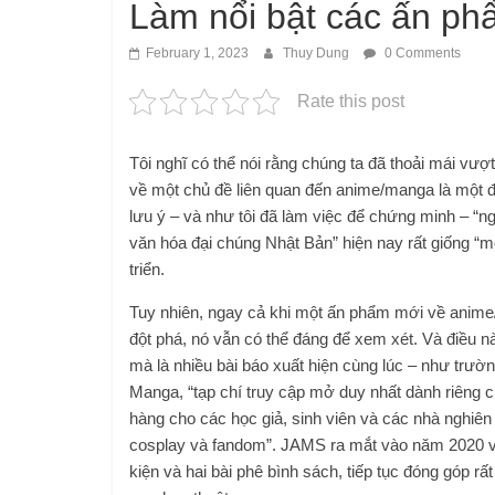
Làm nổi bật các ấn ph
February 1, 2023
Thuy Dung
0 Comments
Rate this post
Tôi nghĩ có thể nói rằng chúng ta đã thoải mái vư
về một chủ đề liên quan đến anime/manga là một đ
lưu ý – và như tôi đã làm việc để chứng minh – “
văn hóa đại chúng Nhật Bản” hiện nay rất giống “một
triển.
Tuy nhiên, ngay cả khi một ấn phẩm mới về anime
đột phá, nó vẫn có thể đáng để xem xét. Và điều n
mà là nhiều bài báo xuất hiện cùng lúc – như trư
Manga, “tạp chí truy cập mở duy nhất dành riêng
hàng cho các học giả, sinh viên và các nhà nghiên
cosplay và fandom”. JAMS ra mắt vào năm 2020 và 
kiện và hai bài phê bình sách, tiếp tục đóng góp r