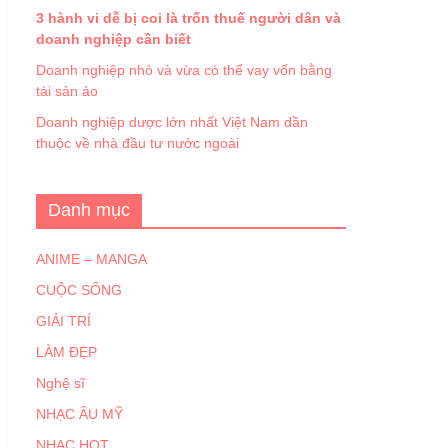
3 hành vi dễ bị coi là trốn thuế người dân và
doanh nghiệp cần biết
Doanh nghiệp nhỏ và vừa có thể vay vốn bằng
tài sản ảo
Doanh nghiệp dược lớn nhất Việt Nam dần
thuộc về nhà đầu tư nước ngoài
Danh mục
ANIME – MANGA
CUỘC SỐNG
GIẢI TRÍ
LÀM ĐẸP
Nghệ sĩ
NHẠC ÂU MỸ
NHẠC HOT