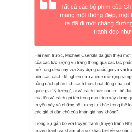
Tất cả các bộ phim của Ghi
mang một thông điệp, một b
ta đã đi một chặng đường 
tranh đẹp như
Hai năm trước, Michael Cserkits đã giới thiệu một
của các lực lượng vũ trang thông qua các tác phẩm
mở rộng điều này với Xây dựng quốc gia và vai trò 
hiện các cách để nghiên cứu anime mở rộng ra ngo
bằng cách phân tích cách thức hoạt động của loạt 
quốc gia “lý tưởng”, ai và cách thức nào có thể đại
của tên và cách gọi tên trong quá trình xây dựng q
truyện này và những bộ tương tự khác trong thể loạ
các giá trị dân chủ của khán giả hay không”
Trong Sự gắn bó với truyện tranh (truyện tranh Nh
truyện tranh và khám phá sự khác biệt về sự gắn 