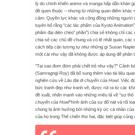
lý do chính khiến anime và manga hấp dẫn khán gi
đề quen thuộc – nhưng từ những quan điểm khác nh
cảm: Quyền lực khác và cộng đồng những người ng
tuyên bố rằng “các tác phẩm của Kyoto Animation” 
phẩm đại diện chéo” phần”) chia sẻ không chỉ các 
chia sẻ các chủ đề chung và có lẽ nhất quán, các 
cách tiếp cận tương tự như những gì Susan Napier
một cái như vậy đã không được áp dụng để phân t
“Tại sao đom đóm phải chết trẻ như vậy?” Cảnh bá
(Samragngi Roy) đã bổ sung thêm vào tài liệu qua
nghiên cứu về
Lâu đài di chuyển của Howl
. Việc đ
bức tranh đẹp như tranh vẽ, được rút ra từ các kh
đề xuất, nhấn mạnh vào những miêu tả về “sự thô r
chuyển của Howl
“hình ảnh của sự đổ nát và rối l
chúng bị ảnh hưởng bởi những ký ức cá nhân của 
của họ trong Thế chiến thứ hai, đặc biệt giúp củng