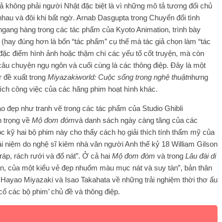
ả không phải người Nhật đặc biệt là vì những mô tả tương đối chủ
au và đôi khi bất ngờ. Arnab Dasgupta trong Chuyển đổi tình
ang hàng trong các tác phẩm của Kyoto Animation, trình bày
(hay đúng hơn là bốn “tác phẩm” cụ thể mà tác giả chọn làm “tác
đặc điểm hình ảnh hoặc thậm chí các yếu tố cốt truyện, mà còn
câu chuyện ngụ ngôn và cuối cùng là các thông điệp. Đây là một
 đề xuất trong
Miyazakiworld: Cuộc sống trong nghệ thuật
nhưng
ích công việc của các hãng phim hoạt hình khác.
o đẹp như tranh vẽ trong các tác phẩm của Studio Ghibli
n trọng về
Mộ đom đóm
và danh sách ngày càng tăng của các
ọc kỹ hai bộ phim này cho thấy cách họ giải thích tính thẩm mỹ của
ái niệm do nghệ sĩ kiêm nhà văn người Anh thế kỷ 18 William Gilson
áp, rách rưới và đổ nát”. Ở cả hai
Mộ đom đóm
và trong
Lâu đài di
oạn, của một kiểu vẻ đẹp nhuốm màu mục nát và suy tàn”, bản thân
Hayao Miyazaki và Isao Takahata về những trải nghiệm thời thơ ấu
 cố các bộ phim’ chủ đề và thông điệp.