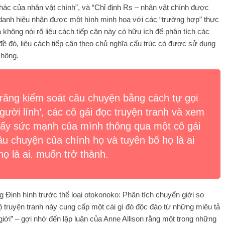
hác của nhân vật chính”, và “Chỉ định Rs – nhân vật chính được
i danh hiệu nhận được một hình minh họa với các “trường hợp” thực
 không nói rõ liệu cách tiếp cận này có hữu ích để phân tích các
đề đó, liệu cách tiếp cận theo chủ nghĩa cấu trúc có được sử dụng
không.
răng kiểm soát câu chuyện bằng cách tự gọi
người lính’, các cô gái đọc truyện tranh và xem
thấy sức mạnh của mình thông qua một cô gái
câu chuyện của chính họ và tuyên bố họ là ai
họ là ai. muốn trở thành.
g Định hình trước thể loại otokonoko: Phân tích chuyển giới so
ộ truyện tranh này cung cấp một cái gì đó độc đáo từ những miêu tả
i” – gợi nhớ đến lập luận của Anne Allison rằng một trong những