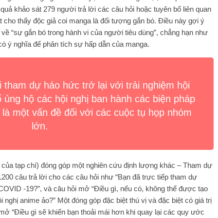
quả khảo sát 279 người trả lời các câu hỏi hoặc tuyên bố liên quan
t cho thấy độc giả coi manga là đối tượng gắn bó. Điều này gợi ý
ề “sự gắn bó trong hành vi của người tiêu dùng”, chẳng hạn như
có ý nghĩa để phân tích sự hấp dẫn của manga.
tham dự háo hức trở lại với trải nghiệm hội
ố ủng hộ các hội nghị ban hành các biện pháp
 là một vấn đề đối với các cuộc tụ họp nhóm
lớn.
 tập của tạp chí) đóng góp một nghiên cứu định lượng khác – Tham dự
1200 câu trả lời cho các câu hỏi như “Bạn đã trực tiếp tham dự
h COVID -19?”, và câu hỏi mở “Điều gì, nếu có, không thể được tạo
i nghị anime ảo?” Một đóng góp đặc biệt thú vị và đặc biệt có giá trị
c mở “Điều gì sẽ khiến bạn thoải mái hơn khi quay lại các quy ước