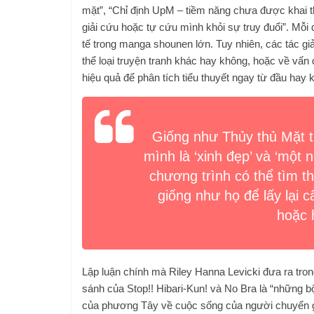
mặt”, “Chỉ định UpM – tiềm năng chưa được khai t
giải cứu hoặc tự cứu mình khỏi sự truy đuổi”. Mỗ
tế trong manga shounen lớn. Tuy nhiên, các tác giả
thể loại truyện tranh khác hay không, hoặc về vấn 
hiệu quả để phân tích tiểu thuyết ngay từ đầu hay 
Giống như Thủy thủ Mặt t
mình là ‘xinh đẹp’ và ‘một 
chương trình có thể tìm 
giống như họ để lấy lại 
hoặc 
Lập luận chính mà Riley Hanna Levicki đưa ra tron
sánh của Stop!! Hibari-Kun! và No Bra là “những b
của phương Tây về cuộc sống của người chuyển giớ