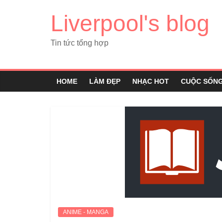
Liverpool's blog
Tin tức tổng hợp
HOME
LÀM ĐẸP
NHẠC HOT
CUỘC SỐN
ANIME - MANGA