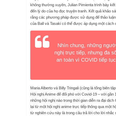
không thường xuyên, Julian Pimienta trình bày kết 
đến lý do của họ đọc truyện tranh. Kết quả khảo sá
rằng các phương pháp được sử dụng để thảo luận v
của Ball và Tasaki có thể được áp dụng một cách 
Nhìn chung, những người 
nghị trực tiếp, nhưng đa s
an toàn vì COVID tiếp tục
Maria Alberto và Billy Tringali (cũng là tổng biên
Hội nghị Anime để đối phó với Covid-19 – với gần 
những hội nghị nào trong thời gian diễn ra đại dịc
lại từ một hội nghị anime trực tiếp thông qua một hộ
từ nghiên cứu này là trong câu trả lời cho lời nhắ