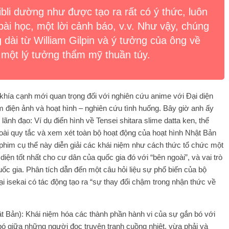
bli dường như được tạo ra rất có ý thức, luôn
ài học, một lời cảnh báo, v.v. Như vậy, chúng
dài từ William Gilpin và ý tưởng của ông về
 một lý tưởng thẩm mỹ thuần túy.
 khía cạnh mới quan trọng đối với nghiên cứu anime với Đại diện
 điện ảnh và hoạt hình – nghiên cứu tình huống. Bây giờ anh ấy
lãnh đạo: Ví dụ điển hình về Tensei shitara slime datta ken, thể
ài quy tắc và xem xét toàn bộ hoạt động của hoạt hình Nhật Bản
phim cụ thể này diễn giải các khái niệm như cách thức tổ chức một
 diện tốt nhất cho cư dân của quốc gia đó với “bên ngoài”, và vai trò
uốc gia. Phân tích dẫn đến một câu hỏi liệu sự phổ biến của bộ
i isekai có tác động tạo ra “sự thay đổi chậm trong nhận thức về
ật Bản): Khái niệm hóa các thành phần hành vi của sự gắn bó với
bó giữa những người đọc truyện tranh cuồng nhiệt, vừa phải và