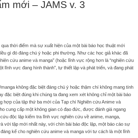
ẩm mới – JAMS v. 3
ợt qua thời điểm mà sự xuất hiện của một bài báo học thuật mới
iều gì đó đáng chú ý hoặc phi thường. Như các học giả khác đã
nghiên cứu anime và manga” (hoặc lĩnh vực rộng hơn là “nghiên cứu
 lĩnh vực đang hình thành”, tự thiết lập và phát triển, và đang phát
/manga không đặc biệt đáng chú ý hoặc thậm chí không mang tính
ày đặc biệt đúng khi chúng ta đang xem xét không chỉ một bài báo
ờng hợp của tập thứ ba mới của Tạp chí Nghiên cứu Anime và
 cho cung cấp một không gian có đạo đức, được đánh giá ngang
 cứu độc lập kiểm tra lĩnh vực nghiên cứu về anime, manga,
với tập mới nhất này, với chín bài báo độc lập, một báo cáo sự
ất đáng kể cho nghiên cứu anime và manga với tư cách là một lĩnh