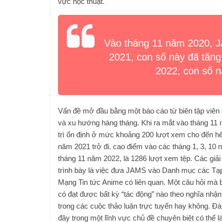
vực học thuật.
Vào tháng 11 năm 2020, J
2021, con số này đã tăng
2022, con số n
Vấn đề mở đầu bằng một báo cáo từ biên tập viên c
và xu hướng hàng tháng. Khi ra mắt vào tháng 1
trì ổn định ở mức khoảng 200 lượt xem cho đến h
năm 2021 trở đi. cao điểm vào các tháng 1, 3, 10 
tháng 11 năm 2022, là 1286 lượt xem tệp. Các giải
trình bày là việc đưa JAMS vào Danh mục các Tạp
Mạng Tin tức Anime có liên quan. Một câu hỏi mà 
có đạt được bất kỳ “tác động” nào theo nghĩa nhận
trong các cuộc thảo luận trực tuyến hay không. Đà
đây trong một lĩnh vực chủ đề chuyên biệt có thể là