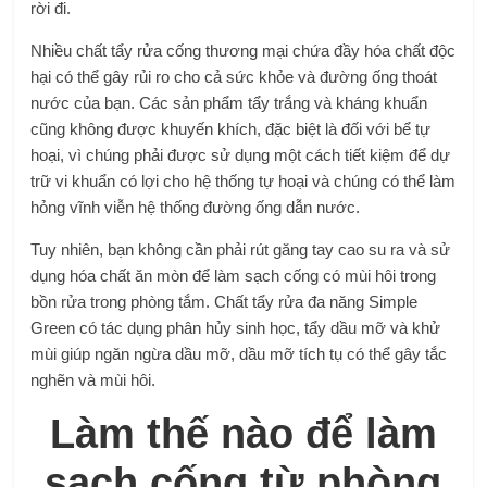
rời đi.
Nhiều chất tẩy rửa cống thương mại chứa đầy hóa chất độc
hại có thể gây rủi ro cho cả sức khỏe và đường ống thoát
nước của bạn. Các sản phẩm tẩy trắng và kháng khuẩn
cũng không được khuyến khích, đặc biệt là đối với bể tự
hoại, vì chúng phải được sử dụng một cách tiết kiệm để dự
trữ vi khuẩn có lợi cho hệ thống tự hoại và chúng có thể làm
hỏng vĩnh viễn hệ thống đường ống dẫn nước.
Tuy nhiên, bạn không cần phải rút găng tay cao su ra và sử
dụng hóa chất ăn mòn để làm sạch cống có mùi hôi trong
bồn rửa trong phòng tắm. Chất tẩy rửa đa năng Simple
Green có tác dụng phân hủy sinh học, tẩy dầu mỡ và khử
mùi giúp ngăn ngừa dầu mỡ, dầu mỡ tích tụ có thể gây tắc
nghẽn và mùi hôi.
Làm thế nào để làm
sạch cống từ phòng