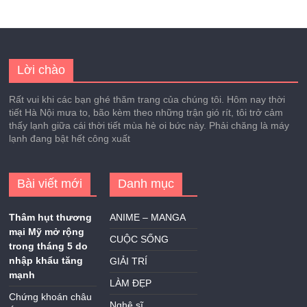
Lời chào
Rất vui khi các bạn ghé thăm trang của chúng tôi. Hôm nay thời
tiết Hà Nội mưa to, bão kèm theo những trận gió rít, tôi trở cảm
thấy lạnh giữa cái thời tiết mùa hè oi bức này. Phải chăng là máy
lạnh đang bật hết công xuất
Bài viết mới
Danh mục
Thâm hụt thương
ANIME – MANGA
mại Mỹ mở rộng
CUỘC SỐNG
trong tháng 5 do
nhập khẩu tăng
GIẢI TRÍ
mạnh
LÀM ĐẸP
Chứng khoán châu
Nghệ sĩ