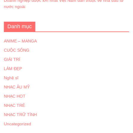
Doanh nghiệp dược lớn nhất Việt Nam dần thuộc về nhà đầu tư
nước ngoài
Danh mục
ANIME – MANGA
CUỘC SỐNG
GIẢI TRÍ
LÀM ĐẸP
Nghệ sĩ
NHẠC ÂU MỸ
NHẠC HOT
NHẠC TRẺ
NHẠC TRỮ TÌNH
Uncategorized