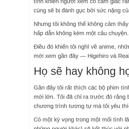
tính khiến người xem có cảm giác rằ
cùng sẽ bị đánh gục bởi sức nặng củ
Nhưng tôi không thể không cảm thấy 
hấp dẫn không kém một câu chuyện.
Điều đó khiến tôi nghĩ về anime, nhữ
mới xem gần đây — Higehiro và Real 
Họ sẽ hay không h
Gần đây tôi rất thích các bộ phim tì
mới lớn. Tôi đã chỉ ra trước đó rằng
chương trình tương tự mà tôi yêu thí
Có một kỳ vọng trong một mối tình lã
những người khác) sẽ kết thúc với nh