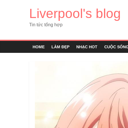
Liverpool's blog
Tin tức tổng hợp
HOME
LÀM ĐẸP
NHẠC HOT
CUỘC SỐN