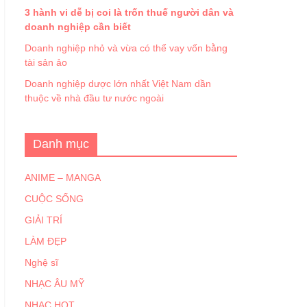
3 hành vi dễ bị coi là trốn thuế người dân và
doanh nghiệp cần biết
Doanh nghiệp nhỏ và vừa có thể vay vốn bằng
tài sản ảo
Doanh nghiệp dược lớn nhất Việt Nam dần
thuộc về nhà đầu tư nước ngoài
Danh mục
ANIME – MANGA
CUỘC SỐNG
GIẢI TRÍ
LÀM ĐẸP
Nghệ sĩ
NHẠC ÂU MỸ
NHẠC HOT