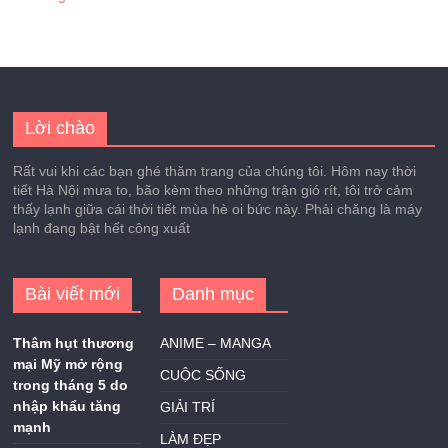
Lời chào
Rất vui khi các bạn ghé thăm trang của chúng tôi. Hôm nay thời
tiết Hà Nội mưa to, bão kèm theo những trận gió rít, tôi trở cảm
thấy lạnh giữa cái thời tiết mùa hè oi bức này. Phải chăng là máy
lạnh đang bật hết công xuất
Bài viết mới
Danh mục
Thâm hụt thương
ANIME – MANGA
mại Mỹ mở rộng
CUỘC SỐNG
trong tháng 5 do
nhập khẩu tăng
GIẢI TRÍ
mạnh
LÀM ĐẸP