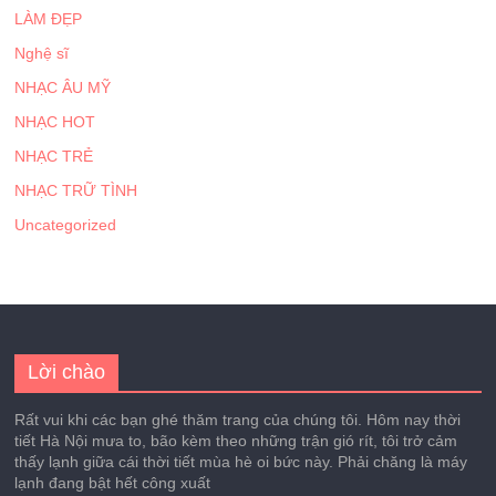
LÀM ĐẸP
Nghệ sĩ
NHẠC ÂU MỸ
NHẠC HOT
NHẠC TRẺ
NHẠC TRỮ TÌNH
Uncategorized
Lời chào
Rất vui khi các bạn ghé thăm trang của chúng tôi. Hôm nay thời
tiết Hà Nội mưa to, bão kèm theo những trận gió rít, tôi trở cảm
thấy lạnh giữa cái thời tiết mùa hè oi bức này. Phải chăng là máy
lạnh đang bật hết công xuất