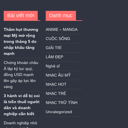
Bài viết mới
Danh mục
Thâm hụt thương
ANIME – MANGA
mại Mỹ mở rộng
CUỘC SỐNG
trong tháng 5 do
nhập khẩu tăng
GIẢI TRÍ
mạnh
LÀM ĐẸP
Chứng khoán châu
Nghệ sĩ
Á lập kỷ lục quý,
đồng USD mạnh
NHẠC ÂU MỸ
lên gây áp lực lên
NHẠC HOT
vàng
NHẠC TRẺ
3 hành vi dễ bị coi
là trốn thuế người
NHẠC TRỮ TÌNH
dân và doanh
Uncategorized
nghiệp cần biết
Doanh nghiệp nhỏ