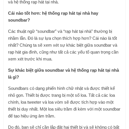
và hệ thống rạp hát tại nhà.
Cái nào tốt hơn: hệ thống rạp hát tại nhà hay
soundbar?
Các thuật ngữ “soundbar” và “rạp hát tại nhà” thường bị
nhầm lẫn. Đó là sự lựa chọn thích hợp hơn? Cái nào là tốt
nhất? Chúng ta sẽ xem xét sự khác biệt giữa soundbar và
rạp hát gia đình, cũng như tất cả các yếu tố quan trọng cần
xem xét trước khi mua.
Sự khác biệt giữa soundbar và hệ thống rạp hát tại nhà
là gì?
Soundbars có dạng phiến hình chữ nhật và được thiết kế
nhỏ gọn. Thiết bị được trang bị một số loa. Tất cả các loa
chính, loa tweeter và loa vòm sẽ được tích hợp vào một
thiết bị duy nhất. Một loa siêu trầm đi kèm với một soundbar
để tạo hiệu ứng âm trầm.
Do đó, bạn sẽ chỉ cần lắp đặt hai thiết bị và sẽ không có bất