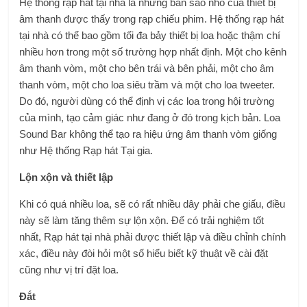
Hệ thống rạp hát tại nhà là những bản sao nhỏ của thiết bị
âm thanh được thấy trong rạp chiếu phim. Hệ thống rạp hát
tại nhà có thể bao gồm tối đa bảy thiết bị loa hoặc thậm chí
nhiều hơn trong một số trường hợp nhất định. Một cho kênh
âm thanh vòm, một cho bên trái và bên phải, một cho âm
thanh vòm, một cho loa siêu trầm và một cho loa tweeter.
Do đó, người dùng có thể định vị các loa trong hội trường
của mình, tạo cảm giác như đang ở đó trong kịch bản. Loa
Sound Bar không thể tạo ra hiệu ứng âm thanh vòm giống
như Hệ thống Rạp hát Tại gia.
Lộn xộn và thiết lập
Khi có quá nhiều loa, sẽ có rất nhiều dây phải che giấu, điều
này sẽ làm tăng thêm sự lộn xộn. Để có trải nghiệm tốt
nhất, Rạp hát tại nhà phải được thiết lập và điều chỉnh chính
xác, điều này đòi hỏi một số hiểu biết kỹ thuật về cài đặt
cũng như vị trí đặt loa.
Đắt