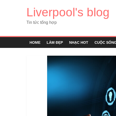
Liverpool's blog
Tin tức tổng hợp
HOME
LÀM ĐẸP
NHẠC HOT
CUỘC SỐN