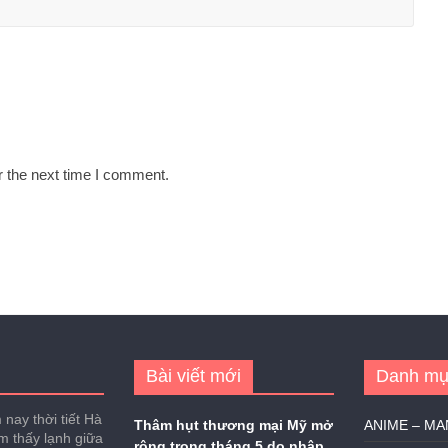
r the next time I comment.
Bài viết mới
Danh mụ
nay thời tiết Hà
Thâm hụt thương mại Mỹ mở
ANIME – M
ảm thấy lạnh giữa
rộng trong tháng 5 do nhập