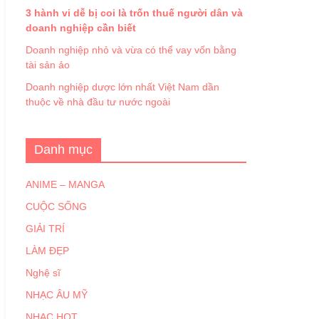
3 hành vi dễ bị coi là trốn thuế người dân và
doanh nghiệp cần biết
Doanh nghiệp nhỏ và vừa có thể vay vốn bằng
tài sản ảo
Doanh nghiệp dược lớn nhất Việt Nam dần
thuộc về nhà đầu tư nước ngoài
Danh mục
ANIME – MANGA
CUỘC SỐNG
GIẢI TRÍ
LÀM ĐẸP
Nghệ sĩ
NHẠC ÂU MỸ
NHẠC HOT