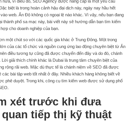
Hơn nữa, vì điều đó, SEO Agency được nâng cấp là một yêu cầu
Đặc biệt là trong hoàn cảnh hậu đại dịch này, ngày nay hầu hết
vào web. Ấn Độ không có ngoại lệ nào khác. Vì vậy, nếu bạn đang
i thành phố sa mạc này, bài viết này sẽ hướng dẫn bạn tìm kiếm
 hợp cho doanh nghiệp của bạn.
n một chút so với các quốc gia khác ở Trung Đông. Một trong
to lớn của các tổ chức và nguồn cung ứng lao động chuyên biệt từ Ấn
 nên điều tương tự cũng đã được chuyển đến đây và do đó, chánh
ời giải thích chính khác là Dubai là trung tâm chuyên biệt của
ụng rộng rãi web. Mặc dù thực tế là chánh niệm về SEO đã được
ề các bài tập web tốt nhất ở đây. Nhiều khách hàng không biết về
ược phê duyệt. Trong khi, công cụ tìm kiếm web được sử dụng phổ
 SEO.
m xét trước khi đưa
quan tiếp thị kỹ thuật