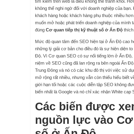
tìm kiếm trên web là điều không thể tránh khỏi. 
không thể nghi ngờ đối với doanh nghiệp của bạn. 
khách hàng hoặc khách hàng phụ thuộc nhiều hơn 
muốn mở hoặc phát triển doanh nghiệp của mình tạ
đúng
Cơ quan tiếp thị kỹ thuật số ở Ấn Độ
thích
Mức độ quan tâm đến SEO hiện tại ở Ấn Độ cao hơ
những lý giải cơ bản cho điều đó là sự hiện diện 
Độ. Vì Cơ quan SEO có sự nổi tiếng lớn ở Ấn Độ,
niệm về SEO cũng đã lan rộng ra bên ngoài Ấn Độ. L
Trung Đông và nó có các khu đô thị với việc sử d
mở rộng rất nhiều, nhưng vẫn còn thiếu hiểu biết v
giới hạn tối hoặc các cuộc diễn tập SEO không đ
biến nhất là Google và nó chỉ xác nhận White cap
Các biến được xe
nguồn lực vào Cơ 
số ở Ấn Độ