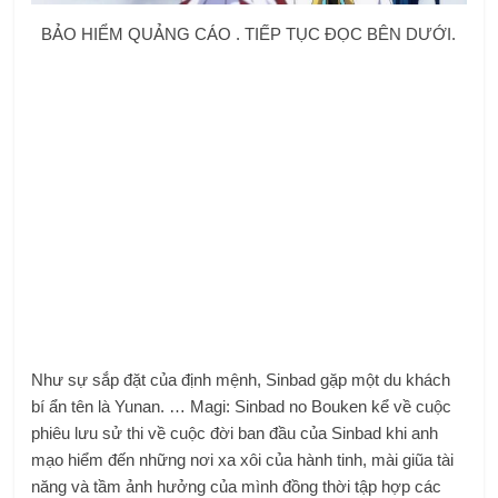
BẢO HIỂM QUẢNG CÁO . TIẾP TỤC ĐỌC BÊN DƯỚI.
Như sự sắp đặt của định mệnh, Sinbad gặp một du khách
bí ẩn tên là Yunan. … Magi: Sinbad no Bouken kể về cuộc
phiêu lưu sử thi về cuộc đời ban đầu của Sinbad khi anh
mạo hiểm đến những nơi xa xôi của hành tinh, mài giũa tài
năng và tầm ảnh hưởng của mình đồng thời tập hợp các