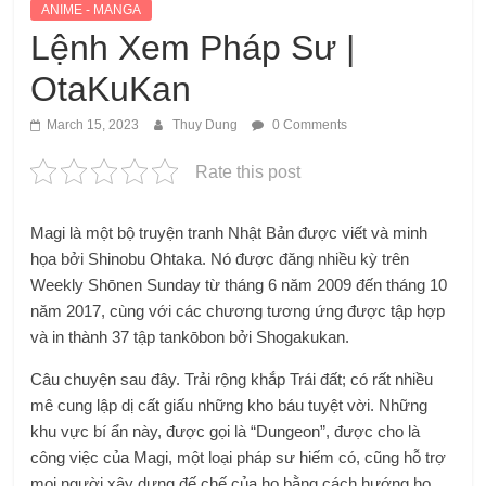
ANIME - MANGA
Lệnh Xem Pháp Sư |
OtaKuKan
March 15, 2023
Thuy Dung
0 Comments
Rate this post
Magi là một bộ truyện tranh Nhật Bản được viết và minh
họa bởi Shinobu Ohtaka. Nó được đăng nhiều kỳ trên
Weekly Shōnen Sunday từ tháng 6 năm 2009 đến tháng 10
năm 2017, cùng với các chương tương ứng được tập hợp
và in thành 37 tập tankōbon bởi Shogakukan.
Câu chuyện sau đây. Trải rộng khắp Trái đất; có rất nhiều
mê cung lập dị cất giấu những kho báu tuyệt vời. Những
khu vực bí ẩn này, được gọi là “Dungeon”, được cho là
công việc của Magi, một loại pháp sư hiếm có, cũng hỗ trợ
mọi người xây dựng đế chế của họ bằng cách hướng họ