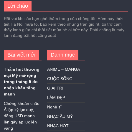
Lời chào
Rất vui khi các bạn ghé thăm trang của chúng tôi. Hôm nay thời
tiết Hà Nội mưa to, bão kèm theo những trận gió rít, tôi trở cảm
thấy lạnh giữa cái thời tiết mùa hè oi bức này. Phải chăng là máy
lạnh đang bật hết công xuất
Bài viết mới
Danh mục
Thâm hụt thương
ANIME – MANGA
mại Mỹ mở rộng
CUỘC SỐNG
trong tháng 5 do
nhập khẩu tăng
GIẢI TRÍ
mạnh
LÀM ĐẸP
Chứng khoán châu
Nghệ sĩ
Á lập kỷ lục quý,
đồng USD mạnh
NHẠC ÂU MỸ
lên gây áp lực lên
NHẠC HOT
vàng