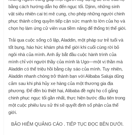
bằng cách hướng dẫn họ đến ngục tối. Djinn, những sinh
vật siêu nhiên cai trị mê cung, cho phép những người chinh
phục thành công quyền tiếp cận sức mạnh to lớn của họ và
chọn họ làm ứng cử viên vua tiềm năng để thống trị thế giới.
Trải qua cuộc sống cô lập, Aladdin, một pháp sư trẻ tuổi và
tốt bụng, háo hức khám phá thế giới khi cuối cùng rời bỏ
ngôi nhà của mình. Anh ấy bắt đầu cuộc hành trình của
mình chỉ với người thầy của mình là Ugo—một vị thần mà
Aladdin có thể triệu hồi bằng cây sáo của mình. Tuy nhiên,
Aladdin nhanh chóng trở thành bạn với Alibaba Saluja dũng
cảm sau khi phá hủy xe hàng của một thương gia địa
phương. Để đền bù thiệt hại, Alibaba đề nghị họ cố gắng
chinh phục ngục tối gần nhất, thực hiện bước đầu tiên trong
một cuộc phiêu lưu sử thi sẽ quyết định số phận của thế
giới.
BẢO HIỂM QUẢNG CÁO . TIẾP TỤC ĐỌC BÊN DƯỚI.