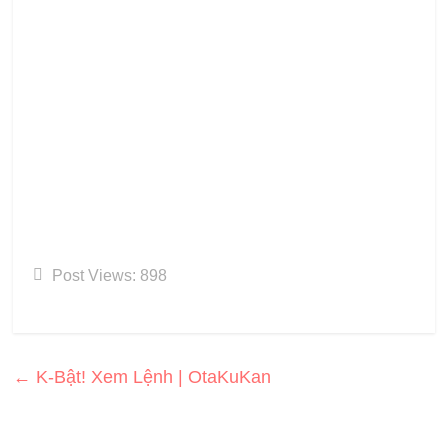
Post Views:
898
←
K-Bật! Xem Lệnh | OtaKuKan