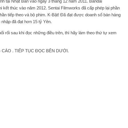
nh tại Nhật Bản vào ngày 3 tháng 12 năm 2011. Bandai
hi kết thúc vào năm 2012. Sentai Filmworks đã cấp phép lại phần
phần tiếp theo và bộ phim. K-Bật! Đã đạt được doanh số bán hàng
 nhập đã đạt hơn 15 tỷ Yên.
i rối sau khi đọc những điều trên, thì hãy làm theo thứ tự xem
CÁO . TIẾP TỤC ĐỌC BÊN DƯỚI.