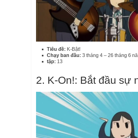
Tiêu đề:
K-Bật!
Chạy ban đầu:
3 tháng 4 – 26 tháng 6 n
tập:
13
2.
K-On!: Bắt đầu sự 