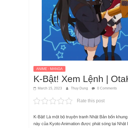
ANIME - MANGA
K-Bật! Xem Lệnh | Ot
March 15, 2023
Thuy Dung
0 Comments
Rate this post
K-Bật! Là một bộ truyện tranh Nhật Bản bốn khung 
này của Kyoto Animation được phát sóng tại Nhật 