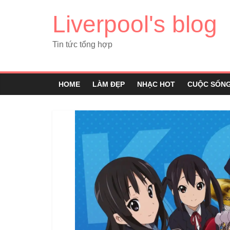
Liverpool's blog
Tin tức tổng hợp
HOME
LÀM ĐẸP
NHẠC HOT
CUỘC SỐN