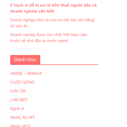
3 hành vi dễ bị coi là trốn thuế người dân và
doanh nghiệp cần biết
Doanh nghiệp nhỏ và vừa có thể vay vốn bằng
tài sản ảo
Doanh nghiệp dược lớn nhất Việt Nam dần
thuộc về nhà đầu tư nước ngoài
Danh mục
ANIME – MANGA
CUỘC SỐNG
GIẢI TRÍ
LÀM ĐẸP
Nghệ sĩ
NHẠC ÂU MỸ
NHẠC HOT