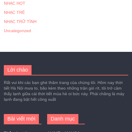
NHẠC HOT
NHẠC TRẺ
NHẠC TRỮ TÌNH
Uncategorized
Lời chào
Rất vui khi các bạn ghé thăm trang của chúng tôi. Hôm nay thời
tiết Hà Nội mưa to, bão kèm theo những trận gió rít, tôi trở cảm
thấy lạnh giữa cái thời tiết mùa hè oi bức này. Phải chăng là máy
lạnh đang bật hết công xuất
Bài viết mới
Danh mục