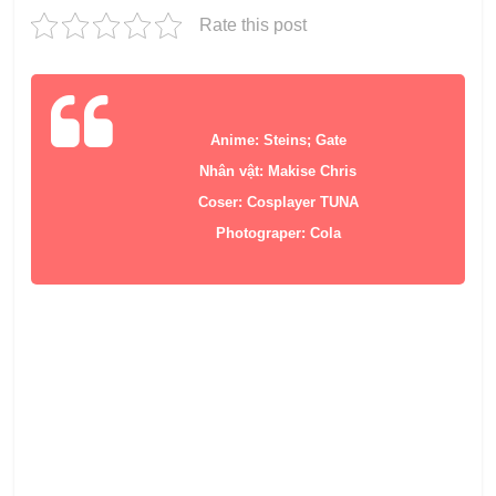
Rate this post
Anime: Steins; Gate
Nhân vật: Makise Chris
Coser: Cosplayer TUNA
Photograper: Cola