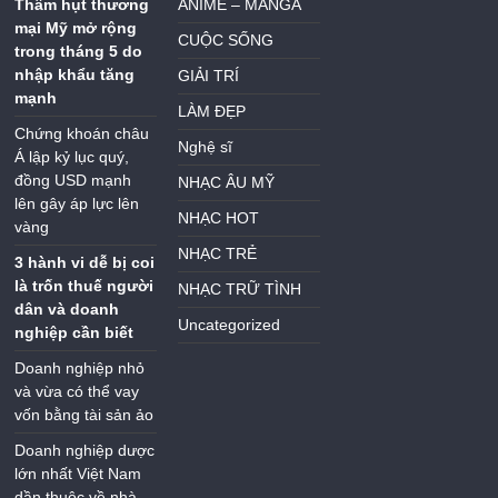
Thâm hụt thương
ANIME – MANGA
mại Mỹ mở rộng
CUỘC SỐNG
trong tháng 5 do
nhập khẩu tăng
GIẢI TRÍ
mạnh
LÀM ĐẸP
Chứng khoán châu
Nghệ sĩ
Á lập kỷ lục quý,
đồng USD mạnh
NHẠC ÂU MỸ
lên gây áp lực lên
NHẠC HOT
vàng
NHẠC TRẺ
3 hành vi dễ bị coi
là trốn thuế người
NHẠC TRỮ TÌNH
dân và doanh
Uncategorized
nghiệp cần biết
Doanh nghiệp nhỏ
và vừa có thể vay
vốn bằng tài sản ảo
Doanh nghiệp dược
lớn nhất Việt Nam
dần thuộc về nhà