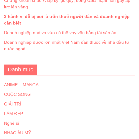
Chứng khoán châu Á lập kỷ lục quý, đồng USD mạnh lên gây áp
lực lên vàng
3 hành vi dễ bị coi là trốn thuế người dân và doanh nghiệp
cần biết
Doanh nghiệp nhỏ và vừa có thể vay vốn bằng tài sản ảo
Doanh nghiệp dược lớn nhất Việt Nam dần thuộc về nhà đầu tư
nước ngoài
Danh mục
ANIME – MANGA
CUỘC SỐNG
GIẢI TRÍ
LÀM ĐẸP
Nghệ sĩ
NHẠC ÂU MỸ