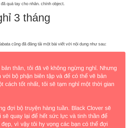
iả đã quá tay cho nhân. chính object.
ghỉ 3 tháng
Tabata cũng đã đăng tải một bài viết với nội dung như sau:
 bản thân, tôi đã vẽ không ngừng nghỉ. Nhưng
h với bộ phận biên tập và để có thể vẽ bản
 cách tốt nhất, tôi sẽ tạm nghỉ một thời gian
mong đợi bộ truyện hàng tuần. Black Clover sẽ
 sẽ quay lại để hết sức lực và tinh thần để
đẹp, vì vậy tôi hy vọng các bạn có thể đợi