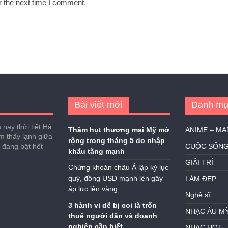
r the next time I comment.
Bài viết mới
Danh mụ
nay thời tiết Hà
Thâm hụt thương mại Mỹ mở
ANIME – M
ảm thấy lạnh giữa
rộng trong tháng 5 do nhập
h đang bật hết
CUỘC SỐN
khẩu tăng mạnh
GIẢI TRÍ
Chứng khoán châu Á lập kỷ lục
quý, đồng USD mạnh lên gây
LÀM ĐẸP
áp lực lên vàng
Nghệ sĩ
3 hành vi dễ bị coi là trốn
NHẠC ÂU M
thuế người dân và doanh
nghiệp cần biết
NHẠC HOT