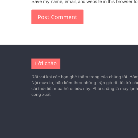
Save my name, email, and website in this browser fo
Lời chào
Rất vui khi các bạn ghé thăm trang của chúng tôi. Hôm 
Nội mưa to, bão kèm theo những trận gió rít, tôi trở c
cái thời tiết mùa hè oi bức này. Phải chăng là máy lạn
công xuất