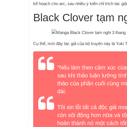
kế hoạch cho arc, sau nhiều ý kiến ​​chỉ trích tác g
Black Clover tạm n
Cụ thể, mới đây tác giả của bộ truyện này là Yuki 
“Nếu làm theo cảm xúc của
sau khi thảo luận lưỡng tín
thảo của phần cuối cùng một
dài.
Tôi xin lỗi tất cả độc giả 
còn sôi động hơn nữa và tôi
hoàn thành nó một cách tốt 