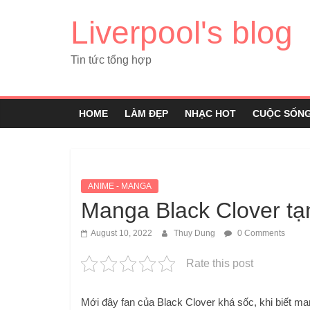
Liverpool's blog
Tin tức tổng hợp
HOME
LÀM ĐẸP
NHẠC HOT
CUỘC SỐN
ANIME - MANGA
Manga Black Clover tạ
August 10, 2022
Thuy Dung
0 Comments
Rate this post
Mới đây fan của Black Clover khá sốc, khi biết man