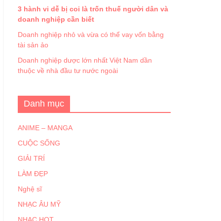
3 hành vi dễ bị coi là trốn thuế người dân và
doanh nghiệp cần biết
Doanh nghiệp nhỏ và vừa có thể vay vốn bằng
tài sản ảo
Doanh nghiệp dược lớn nhất Việt Nam dần
thuộc về nhà đầu tư nước ngoài
Danh mục
ANIME – MANGA
CUỘC SỐNG
GIẢI TRÍ
LÀM ĐẸP
Nghệ sĩ
NHẠC ÂU MỸ
NHẠC HOT