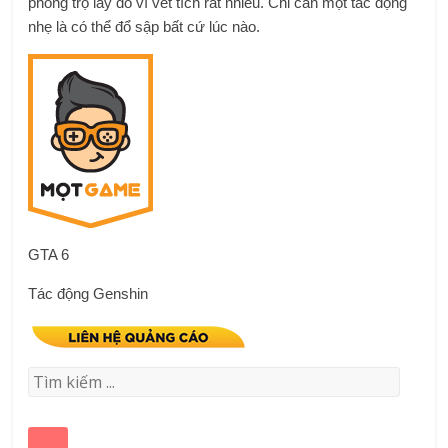
phòng trọ lấy đồ vì vết tích rất nhiều. Chỉ cần một tác động
nhẹ là có thể đổ sập bất cứ lúc nào.
GTA 6
Tác động Genshin