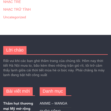
NHẠC TRẺ
NHẠC TRỮ TÌNH
Uncategorized
Lời chào
Rất vui khi các bạn ghé thăm trang của chúng tôi. Hôm nay thời
tiết Hà Nội mưa to, bão kèm theo những trận gió rít, tôi trở cảm
thấy lạnh giữa cái thời tiết mùa hè oi bức này. Phải chăng là máy
lạnh đang bật hết công xuất
Bài viết mới
Danh mục
Thâm hụt thương
ANIME – MANGA
mại Mỹ mở rộng