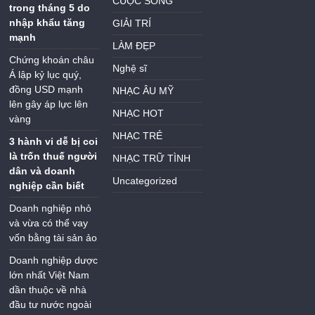
CUỘC SỐNG
trong tháng 5 do
nhập khẩu tăng
GIẢI TRÍ
mạnh
LÀM ĐẸP
Chứng khoán châu
Nghệ sĩ
Á lập kỷ lục quý,
đồng USD mạnh
NHẠC ÂU MỸ
lên gây áp lực lên
NHẠC HOT
vàng
NHẠC TRẺ
3 hành vi dễ bị coi
là trốn thuế người
NHẠC TRỮ TÌNH
dân và doanh
Uncategorized
nghiệp cần biết
Doanh nghiệp nhỏ
và vừa có thể vay
vốn bằng tài sản ảo
Doanh nghiệp dược
lớn nhất Việt Nam
dần thuộc về nhà
đầu tư nước ngoài