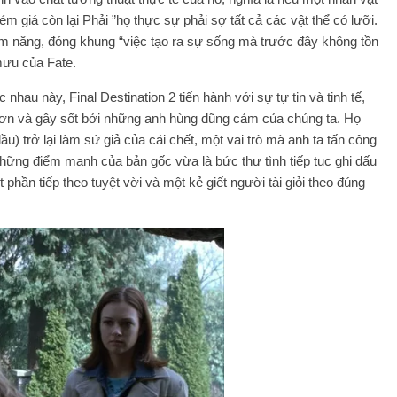
m giá còn lại Phải ”họ thực sự phải sợ tất cả các vật thể có lưỡi.
iềm năng, đóng khung “việc tạo ra sự sống mà trước đây không tồn
mưu của Fate.
au này, Final Destination 2 tiến hành với sự tự tin và tinh tế,
 hơn và gây sốt bởi những anh hùng dũng cảm của chúng ta. Họ
 trở lại làm sứ giả của cái chết, một vai trò mà anh ta tấn công
 những điểm mạnh của bản gốc vừa là bức thư tình tiếp tục ghi dấu
 phần tiếp theo tuyệt vời và một kẻ giết người tài giỏi theo đúng