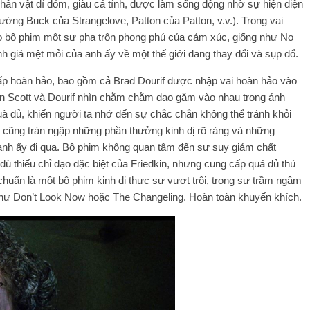
ân vật dí dỏm, giàu cá tính, được làm sống động nhờ sự hiện diện
ớng Buck của Strangelove, Patton của Patton, v.v.). Trong vai
ào bộ phim một sự pha trộn phong phú của cảm xúc, giống như No
 giá mệt mỏi của anh ấy về một thế giới đang thay đổi và sụp đổ.
ấp hoàn hảo, bao gồm cả Brad Dourif được nhập vai hoàn hảo vào
hìn Scott và Dourif nhìn chằm chằm dao găm vào nhau trong ánh
 đủ, khiến người ta nhớ đến sự chắc chắn không thể tránh khỏi
 cũng tràn ngập những phần thưởng kinh dị rõ ràng và những
 anh ấy đi qua. Bộ phim không quan tâm đến sự suy giảm chất
ù thiếu chỉ đạo đặc biệt của Friedkin, nhưng cung cấp quá đủ thú
 chuẩn là một bộ phim kinh dị thực sự vượt trội, trong sự trầm ngâm
hư Don’t Look Now hoặc The Changeling. Hoàn toàn khuyến khích.