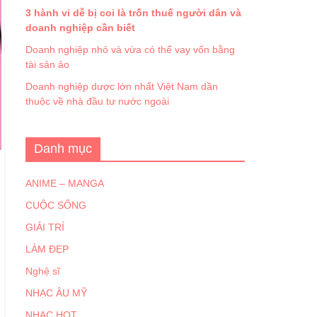
3 hành vi dễ bị coi là trốn thuế người dân và
doanh nghiệp cần biết
Doanh nghiệp nhỏ và vừa có thể vay vốn bằng
tài sản ảo
Doanh nghiệp dược lớn nhất Việt Nam dần
thuộc về nhà đầu tư nước ngoài
Danh mục
ANIME – MANGA
CUỘC SỐNG
GIẢI TRÍ
LÀM ĐẸP
Nghệ sĩ
NHẠC ÂU MỸ
NHẠC HOT