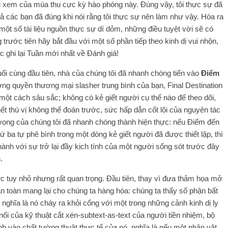
i xem của mùa thu cực kỳ hào phóng này. Đúng vậy, tôi thực sự đã
ả các bạn đã đúng khi nói rằng tôi thực sự nên làm như vậy. Hóa ra
một số tài liệu nguồn thực sự dí dỏm, những điều tuyệt vời sẽ có
rước tiên hãy bắt đầu với một số phần tiếp theo kinh dị vui nhộn,
úc ghi lại Tuần mới nhất về Đánh giá!
ối cùng đầu tiên, nhà của chúng tôi đã nhanh chóng tiến vào
Điểm
ng quyền thương mại slasher trung bình của bạn, Final Destination
ột cách sâu sắc; không có kẻ giết người cụ thể nào để theo dõi,
hết thú vị không thể đoán trước, sức hấp dẫn cốt lõi của nguyên tác
hy vọng của chúng tôi đã nhanh chóng thành hiện thực: nếu Điểm đến
ba tự phê bình trong một dòng kẻ giết người đã được thiết lập, thì
nh với sự trở lại đầy kịch tính của một người sống sót trước đây
.
c tuy nhỏ nhưng rất quan trọng. Đầu tiên, thay vì đưa thảm họa mở
n toàn mang lại cho chúng ta hàng hóa: chúng ta thấy số phận bất
nghĩa là nó cháy ra khỏi cổng với một trong những cảnh kinh dị ly
 nối của kỹ thuật cắt xén-subtext-as-text của người tiền nhiệm, bộ
nh vào chất tường thuật thực tế của nó, nghĩa là nếu một nhân vật