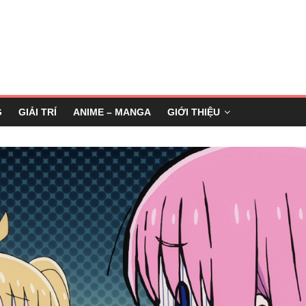
G
GIẢI TRÍ
ANIME – MANGA
GIỚI THIỆU