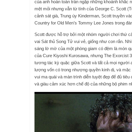
của anh hoàn toàn tràn ngập những khoảnh khắc nh
mệt mỏi nhưng vẫn từ tính của George C. Scott (Tư
cảnh sát già, Trung úy Kinderman, Scott truyền v
Country for Old Men’s Tommy Lee Jones trong đánh
Scott được hỗ trợ bởi một nhóm người chơi thứ c
vai Sát thủ Song Tử vui vẻ, giống như con rắn. N
sáng lờ mờ của một phòng giam có đệm là món quà
của Cure Kiyoshi Kurosawa, nhưng The Exorcist 3
tương tác kỳ quặc giữa Scott và tất cả mọi người
lượng vốn có trong nhượng quyền kinh dị, và mặc d
vui ma quái và màn trình diễn tuyệt đẹp để đủ tiêu
và giàu cảm xúc hơn chế độ của những bộ phim n