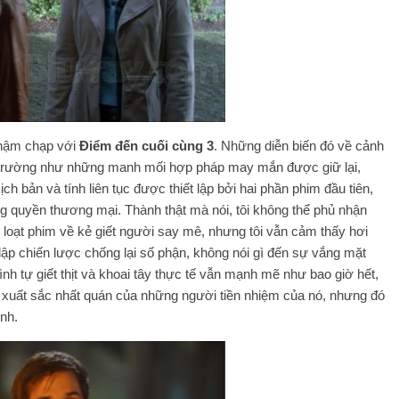
chậm chạp với
Điểm đến cuối cùng 3
. Những diễn biến đó về cảnh
 trường như những manh mối hợp pháp may mắn được giữ lại,
h bản và tính liên tục được thiết lập bởi hai phần phim đầu tiên,
 quyền thương mại. Thành thật mà nói, tôi không thể phủ nhận
 loạt phim về kẻ giết người say mê, nhưng tôi vẫn cảm thấy hơi
 lập chiến lược chống lại số phận, không nói gì đến sự vắng mặt
nh tự giết thịt và khoai tây thực tế vẫn mạnh mẽ như bao giờ hết,
 xuất sắc nhất quán của những người tiền nhiệm của nó, nhưng đó
ình.