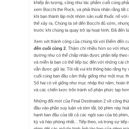
khiếp ấn tượng, cũng như tác phẩm cuối cùng phả
xem Bocchi the Rock, và phải thừa nhận rằng tất c
khi bạn thành lập một nhóm sản xuất thuốc nổ với 
thể xảy ra. Chúng ta sẽ đến Bocchi đủ sớm, nhưng t
trước khi chúng ta quay trở lại hoạt hình. Đã đến l
Xem xét thành công của chúng tôi với Điểm đến cu
đến cuối cùng 2
. Thậm chí nhiều hơn so với nhượ
dường như có thể chấp nhận được phần tiếp theo m
và miễn là bạn có thể tiếp tục đến với những cái c
vẫn được giữ lại. Tôi rất vui khi thông báo rằng 
cuối cùng ban đầu cảm thấy giống như một mục thứ 
Số hai có vẻ giống như mục nhập thứ năm, hoàn thà
và các chiến lược trốn tránh số phận phức tạp hơn
Những đổi mới của Final Destination 2 về công thứ
đầu vào phần suy luận và tóm tắt, bộ phim này hoà
hạnh ban đầu của tất cả các ngôi sao của bộ phim, 
kỳ và hào phóng nhất. . Tiếp theo, và trong sự tiếp
phim dệt các mô-típ hình ảnh táo bạo của riêng mì