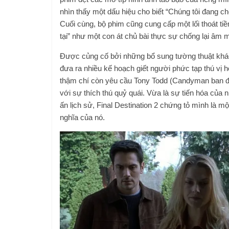
nhìn thấy một dấu hiệu cho biết “Chúng tôi đang ché
Cuối cùng, bộ phim cũng cung cấp một lối thoát t
tại” như một con át chủ bài thực sự chống lại âm 
Được củng cố bởi những bổ sung tường thuật khác nh
đưa ra nhiều kế hoạch giết người phức tạp thú vị
thậm chí còn yêu cầu Tony Todd (Candyman ban đầu)
với sự thích thú quỷ quái. Vừa là sự tiến hóa của
ấn lịch sử, Final Destination 2 chứng tỏ mình là một
nghĩa của nó.