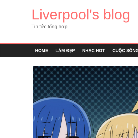
Liverpool's blog
Tin tức tổng hợp
HOME
LÀM ĐẸP
NHẠC HOT
CUỘC SỐN