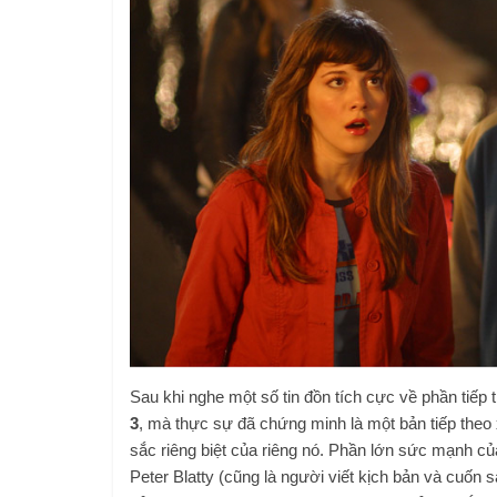
Sau khi nghe một số tin đồn tích cực về phần tiếp 
3
, mà thực sự đã chứng minh là một bản tiếp theo
sắc riêng biệt của riêng nó. Phần lớn sức mạnh củ
Peter Blatty (cũng là người viết kịch bản và cuốn 