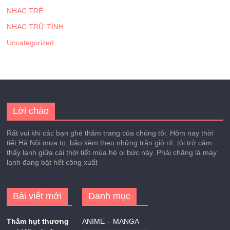
NHẠC TRẺ
NHẠC TRỮ TÌNH
Uncategorized
Lời chào
Rất vui khi các bạn ghé thăm trang của chúng tôi. Hôm nay thời
tiết Hà Nội mưa to, bão kèm theo những trận gió rít, tôi trở cảm
thấy lạnh giữa cái thời tiết mùa hè oi bức này. Phải chăng là máy
lạnh đang bật hết công xuất
Bài viết mới
Danh mục
Thâm hụt thương
ANIME – MANGA