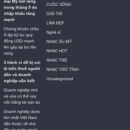
mại Mỹ mở rộng
CUỘC SỐNG
trong tháng 5 do
nhập khẩu tăng
GIẢI TRÍ
mạnh
LÀM ĐẸP
Chứng khoán châu
Nghệ sĩ
Á lập kỷ lục quý,
đồng USD mạnh
NHẠC ÂU MỸ
lên gây áp lực lên
NHẠC HOT
vàng
NHẠC TRẺ
3 hành vi dễ bị coi
là trốn thuế người
NHẠC TRỮ TÌNH
dân và doanh
Uncategorized
nghiệp cần biết
Doanh nghiệp nhỏ
và vừa có thể vay
vốn bằng tài sản ảo
Doanh nghiệp dược
lớn nhất Việt Nam
dần thuộc về nhà
đầu tư nước ngoài