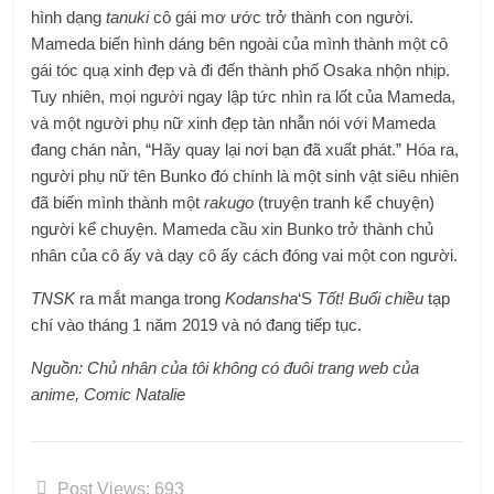
hình dạng
tanuki
cô gái mơ ước trở thành con người.
Mameda biến hình dáng bên ngoài của mình thành một cô
gái tóc quạ xinh đẹp và đi đến thành phố Osaka nhộn nhịp.
Tuy nhiên, mọi người ngay lập tức nhìn ra lốt của Mameda,
và một người phụ nữ xinh đẹp tàn nhẫn nói với Mameda
đang chán nản, “Hãy quay lại nơi bạn đã xuất phát.” Hóa ra,
người phụ nữ tên Bunko đó chính là một sinh vật siêu nhiên
đã biến mình thành một
rakugo
(truyện tranh kể chuyện)
người kể chuyện. Mameda cầu xin Bunko trở thành chủ
nhân của cô ấy và dạy cô ấy cách đóng vai một con người.
TNSK
ra mắt manga trong
Kodansha
‘S
Tốt! Buổi chiều
tạp
chí vào tháng 1 năm 2019 và nó đang tiếp tục.
Nguồn:
Chủ nhân của tôi không có đuôi
trang web của
anime, Comic Natalie
Post Views:
693