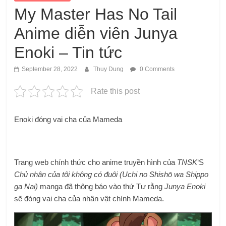
My Master Has No Tail
Anime diễn viên Junya
Enoki – Tin tức
September 28, 2022
Thuy Dung
0 Comments
Rate this post
Enoki đóng vai cha của Mameda
Trang web chính thức cho anime truyền hình của
TNSK
‘S
Chủ nhân của tôi không có đuôi
(
Uchi no Shishō wa Shippo
ga Nai
)
manga đã thông báo vào thứ Tư rằng
Junya Enoki
sẽ đóng vai cha của nhân vật chính Mameda.