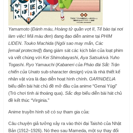
Yamamoto
(
Đánh máu
,
Hoàng tử quần vợt II
,
Tế bào tại nơi
làm việc! Mã màu đen
) đang đạo diễn anime tại
PHIM
LIDEN
.
Touko Machida
(
Ngôi sao may mắn
,
Các
[email protected]
) đang giám sát các kịch bản của loạt phim
và viết chúng với
Kei Shimobayashi
,
Aya Satsuki
và
Yuho
Togashi
.
Ryo Yamauchi
(
Kabaneri của Pháo đài Sắt: Trận
chiến của Unato
sub-sharacter design) vừa là nhà thiết kế
nhân vật vừa là đạo diễn hoạt hình chính.
GARNiDELiA
biểu diễn bài hát chủ đề mở đầu của anime “Genai Yūgi”
(Trò chơi tình ái thoáng qua).
Sắc đẹp
biểu diễn bài hát chủ
đề kết thúc “Virginia.”
Anime truyền hình sẽ có sự tham gia của:
Câu chuyện giả tưởng xảy ra vào thời đại Taishō của Nhật
Bản (1912–1926). Nó theo sau Mameda, một sự thay đổi