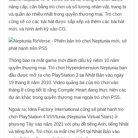
nâng cấp, cân bằng trò chơi và số lượng nhân vật, trang bị
và quần áo nhiều nhất trong quyền thương mại. Trò chơi
cũng sẽ có các bài hát được sắp xếp và thêm các bài hát
mới, và hình ảnh kỹ xảo CG.
Thông báo ra mắt game mới đánh dấu kỷ niệm 10 năm
quyền thương mại. Trò chơi Hyperdimension Neptunia ban
đầu được mở ra cho PlayStation 3 tại Nhật Bản vào ngày
19 tháng 8 năm 2010. Video quảng bá của trò chơi vào
tháng 8 cũng tiết lộ rằng Compile Heart đang thực hiện các
dự án khác trong quyền thương mại ngoài trò chơi PS5.
Ngoài ra, Idea Factory International cũng sẽ phát hành trò
chơi PlayStation 4 VVVtunia (Neptunia Virtual Stars) ở
phương Tây vào năm 2021 với phụ đề tiếng Anh, tiếng Nhật
và tiếng Anh. Trò chơi ra mắt cho PS4 tại Nhật Bản vào