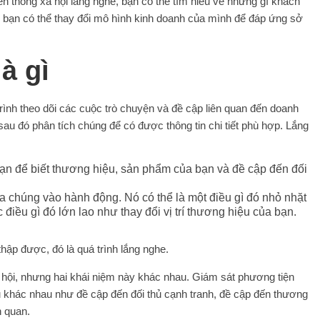
ền thông xã hội lắng nghe, bạn có thể tìm hiểu về những gì khách
y, bạn có thể thay đổi mô hình kinh doanh của mình để đáp ứng sở
à gì
trình theo dõi các cuộc trò chuyện và đề cập liên quan đến doanh
sau đó phân tích chúng để có được thông tin chi tiết phù hợp. Lắng
bạn để biết thương hiệu, sản phẩm của bạn và đề cập đến đối
ưa chúng vào hành động. Nó có thể là một điều gì đó nhỏ nhặt
điều gì đó lớn lao như thay đổi vị trí thương hiệu của bạn.
thập được, đó là quá trình lắng nghe.
 hội, nhưng hai khái niệm này khác nhau. Giám sát phương tiện
iệu khác nhau như đề cập đến đối thủ cạnh tranh, đề cập đến thương
n quan.