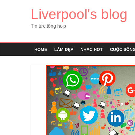
Liverpool's blog
Tin tức tổng hợp
HOME
LÀM ĐẸP
NHẠC HOT
CUỘC SỐN