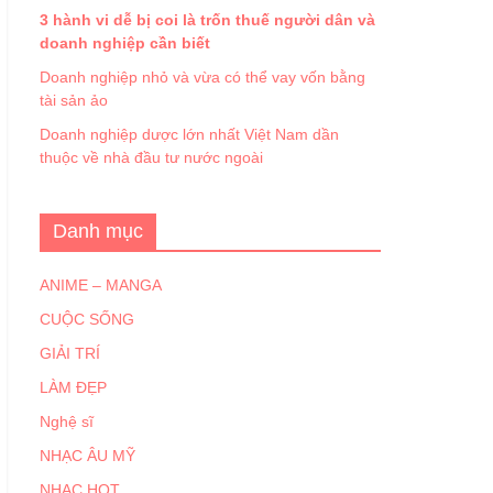
3 hành vi dễ bị coi là trốn thuế người dân và
doanh nghiệp cần biết
Doanh nghiệp nhỏ và vừa có thể vay vốn bằng
tài sản ảo
Doanh nghiệp dược lớn nhất Việt Nam dần
thuộc về nhà đầu tư nước ngoài
Danh mục
ANIME – MANGA
CUỘC SỐNG
GIẢI TRÍ
LÀM ĐẸP
Nghệ sĩ
NHẠC ÂU MỸ
NHẠC HOT