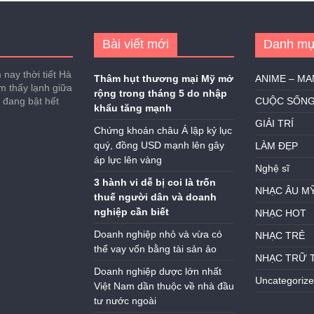
Bài viết mới
Danh mụ
nay thời tiết Hà
Thâm hụt thương mại Mỹ mở
ANIME – M
ảm thấy lạnh giữa
rộng trong tháng 5 do nhập
h đang bật hết
CUỘC SỐN
khẩu tăng mạnh
GIẢI TRÍ
Chứng khoán châu Á lập kỷ lục
quý, đồng USD mạnh lên gây
LÀM ĐẸP
áp lực lên vàng
Nghệ sĩ
3 hành vi dễ bị coi là trốn
NHẠC ÂU M
thuế người dân và doanh
nghiệp cần biết
NHẠC HOT
Doanh nghiệp nhỏ và vừa có
NHẠC TRẺ
thể vay vốn bằng tài sản ảo
NHẠC TRỮ 
Doanh nghiệp dược lớn nhất
Uncategoriz
Việt Nam dần thuộc về nhà đầu
tư nước ngoài