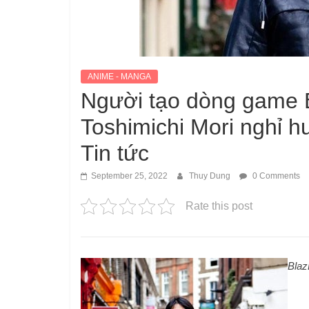
ANIME - MANGA
Người tạo dòng game B
Toshimichi Mori nghỉ 
Tin tức
September 25, 2022
Thuy Dung
0 Comments
Rate this post
Blaz