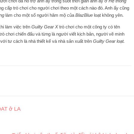
ười chơi đã hỗ trợ anh ấy trong suốt thời gian anh ấy ở
Hệ thống
ung cấp trò chơi cho người chơi theo một cách nào đó. Anh ấy cũng
ng
làm cho một số người hâm mộ của
BlazBlue
loạt không yên.
hi làm việc trên
Guilty Gear X
trò chơi cho một công ty có tên
trò chơi chiến đấu và từng là người viết kịch bản, người vẽ minh
ới tư cách là nhà thiết kế và nhà sản xuất trên
Guilty Gear
loạt.
OAT ở LA