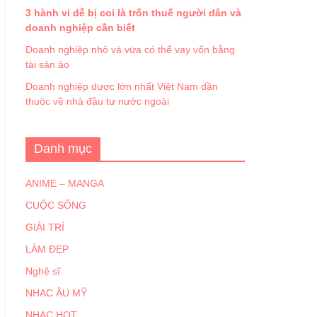
3 hành vi dễ bị coi là trốn thuế người dân và
doanh nghiệp cần biết
Doanh nghiệp nhỏ và vừa có thể vay vốn bằng
tài sản ảo
Doanh nghiệp dược lớn nhất Việt Nam dần
thuộc về nhà đầu tư nước ngoài
Danh mục
ANIME – MANGA
CUỘC SỐNG
GIẢI TRÍ
LÀM ĐẸP
Nghệ sĩ
NHẠC ÂU MỸ
NHẠC HOT