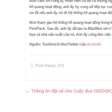
Mori cảm ơn công ty, nhân viên và tất cả những ng
hồ quang hoạt động
, anh ấy hy vọng sẽ tiếp tục c
xin lỗi nếu anh ấy rời đi
Hệ thống hồ quang hoạt độ
Mori tham gia
Hệ thống hồ quang hoạt động
trong k
PickPack. Sau đó, anh ấy đã tạo ra
BlazBlue
sê-ri 
họa và nhà sản xuất của nó. Anh ấy cũng làm việc v
Nguồn:
Toshimichi Mori
Twitter của
tài khoản
Post Views:
373
←
Thông tin đặt vé cho Cuộc đua GEEKB