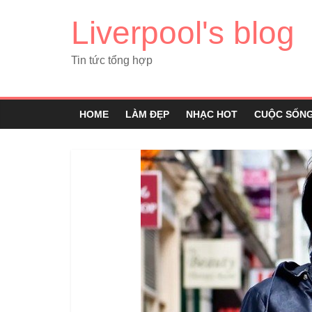
Liverpool's blog
Tin tức tổng hợp
HOME
LÀM ĐẸP
NHẠC HOT
CUỘC SỐN