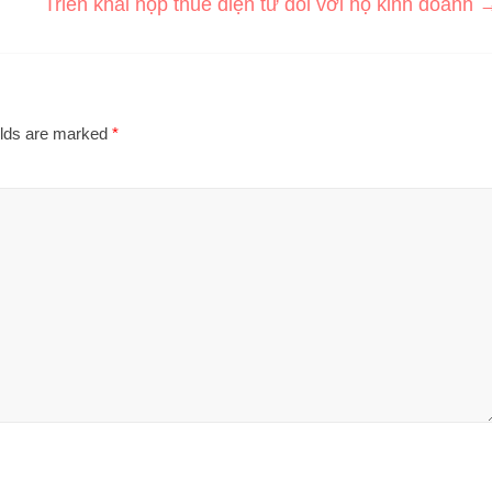
Triển khai nộp thuế điện tử đối với hộ kinh doanh
elds are marked
*