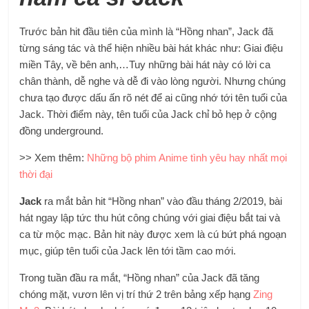
Trước bản hit đầu tiên của mình là “Hồng nhan”, Jack đã
từng sáng tác và thể hiện nhiều bài hát khác như: Giai điệu
miền Tây, về bên anh,…Tuy những bài hát này có lời ca
chân thành, dễ nghe và dễ đi vào lòng người. Nhưng chúng
chưa tạo được dấu ấn rõ nét để ai cũng nhớ tới tên tuổi của
Jack. Thời điểm này, tên tuổi của Jack chỉ bỏ hẹp ở cộng
đồng underground.
>> Xem thêm:
Những bộ phim Anime tình yêu hay nhất mọi
thời đại
Jack
ra mắt bản hit “Hồng nhan” vào đầu tháng 2/2019, bài
hát ngay lập tức thu hút công chúng với giai điệu bắt tai và
ca từ mộc mạc. Bản hit này được xem là cú bứt phá ngoạn
mục, giúp tên tuổi của Jack lên tới tầm cao mới.
Trong tuần đầu ra mắt, “Hồng nhan” của Jack đã tăng
chóng mặt, vươn lên vị trí thứ 2 trên bảng xếp hạng
Zing