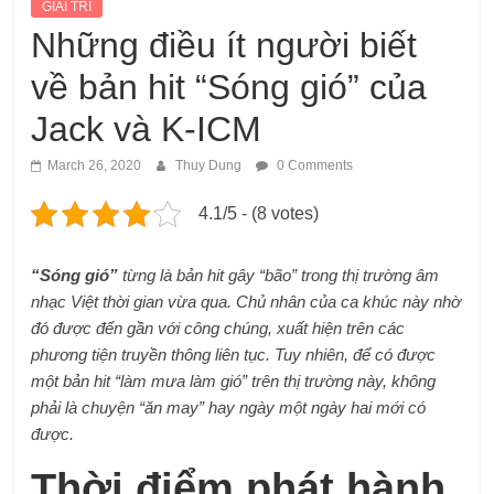
GIẢI TRÍ
Những điều ít người biết
về bản hit “Sóng gió” của
Jack và K-ICM
March 26, 2020
Thuy Dung
0 Comments
4.1/5 - (8 votes)
“Sóng gió”
từng là bản hit gây “bão” trong thị trường âm
nhạc Việt thời gian vừa qua. Chủ nhân của ca khúc này nhờ
đó được đến gần với công chúng, xuất hiện trên các
phương tiện truyền thông liên tục. Tuy nhiên, để có được
một bản hit “làm mưa làm gió” trên thị trường này, không
phải là chuyện “ăn may” hay ngày một ngày hai mới có
được.
Thời điểm phát hành