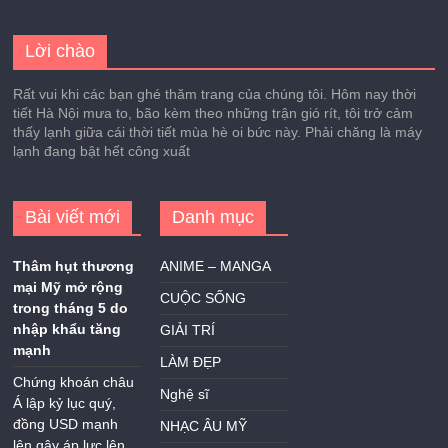
Lời chào
Rất vui khi các bạn ghé thăm trang của chúng tôi. Hôm nay thời
tiết Hà Nội mưa to, bão kèm theo những trận gió rít, tôi trở cảm
thấy lạnh giữa cái thời tiết mùa hè oi bức này. Phải chăng là máy
lạnh đang bật hết công xuất
Bài viết mới
Danh mục
Thâm hụt thương
ANIME – MANGA
mại Mỹ mở rộng
CUỘC SỐNG
trong tháng 5 do
nhập khẩu tăng
GIẢI TRÍ
mạnh
LÀM ĐẸP
Chứng khoán châu
Nghệ sĩ
Á lập kỷ lục quý,
đồng USD mạnh
NHẠC ÂU MỸ
lên gây áp lực lên