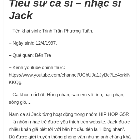
Tiểu sử ca sĩ – nhạc sĩ
Jack
– Tên khai sinh: Trịnh Trần Phương Tuấn.
– Ngày sinh: 12/4/1997.
– Quê quán: Bến Tre
– Kênh youtube chính thức:
https://www.youtube.com/channel/UChUJa1JyBc7Lc4orkiN
KKQg.
– Ca khúc nổi bật: Hồng nhan, sao em vô tình, bạc phận,
sóng gió,…
Nam ca sĩ Jack từng hoạt động trong nhóm HIP HOP G5R
– là nhóm nhạc trẻ được yêu thích trên website. Jack được
nhiều khán giả biết tới với bản hit đầu tiên là “Hồng nhan”.
Dù được giới truyền thông phỏng vấn nhưng anh chàng khá