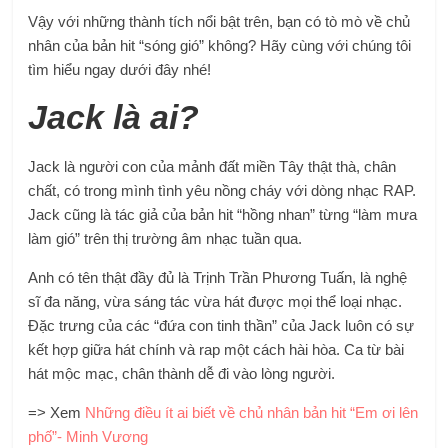
Vậy với những thành tích nổi bật trên, bạn có tò mò về chủ
nhân của bản hit “sóng gió” không? Hãy cùng với chúng tôi
tìm hiểu ngay dưới đây nhé!
Jack là ai?
Jack là người con của mảnh đất miền Tây thật thà, chân
chất, có trong mình tình yêu nồng cháy với dòng nhạc RAP.
Jack cũng là tác giả của bản hit “hồng nhan” từng “làm mưa
làm gió” trên thị trường âm nhạc tuần qua.
Anh có tên thật đầy đủ là Trịnh Trần Phương Tuấn, là nghệ
sĩ đa năng, vừa sáng tác vừa hát được mọi thể loại nhạc.
Đặc trưng của các “đứa con tinh thần” của Jack luôn có sự
kết hợp giữa hát chính và rap một cách hài hòa. Ca từ bài
hát mộc mạc, chân thành dễ đi vào lòng người.
=> Xem
Những điều ít ai biết về chủ nhân bản hit “Em ơi lên
phố”- Minh Vương