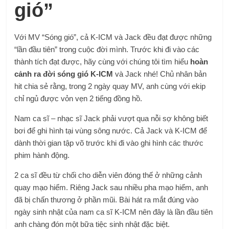
gió”
Với MV “Sóng gió”, cả K-ICM và Jack đều đạt được những
“lần đầu tiên” trong cuộc đời mình. Trước khi đi vào các
thành tích đạt được, hãy cùng với chúng tôi tìm hiểu
hoàn
cảnh ra đời sóng gió K-ICM
và Jack nhé! Chủ nhân bản
hit chia sẻ rằng, trong 2 ngày quay MV, anh cùng với ekip
chỉ ngủ được vỏn vẹn 2 tiếng đồng hồ.
Nam ca sĩ – nhạc sĩ Jack phải vượt qua nỗi sợ không biết
bơi để ghi hình tại vùng sông nước. Cả Jack và K-ICM để
dành thời gian tập võ trước khi đi vào ghi hình các thước
phim hành động.
2 ca sĩ đều từ chối cho diễn viên đóng thế ở những cảnh
quay mạo hiểm. Riêng Jack sau nhiều pha mạo hiểm, anh
đã bị chấn thương ở phần mũi. Bài hát ra mắt đúng vào
ngày sinh nhật của nam ca sĩ K-ICM nên đây là lần đầu tiên
anh chàng đón một bữa tiệc sinh nhật đặc biệt.