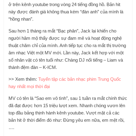
ở trên kênh youtube trong vòng 24 tiếng đồng hồ. Bản hit
này được đánh giá không thua kém “đàn anh” của mình là
“hồng nhan”.
Sau hơn 1 tháng ra mắt “Bạc phân”, Jack lại khiến cho
người hâm mộ thấy được sự đam mê và hoạt động nghệ
thuật chăm chỉ của mình. Anh tiếp tục cho ra mắt thị trường
âm nhạc Việt một MV mới. Lần này, Jack kết hợp với một
số nhân vật có tên tuổi như: Chàng DJ nổi tiếng – Liam và
thánh đệm đàn – K-ICM.
>> Xem thêm:
Tuyển tập các bản nhạc phim Trung Quốc
hay nhất mọi thời đại
MV có tên là “Sao em vô tình”, sau 1 tuần ra mắt chính thức
đã đạt được hơn 15 triệu lượt xem. Nhanh chóng vươn lên
top đầu bảng thịnh hành kênh youtube. Vượt mặt cả các
bản hit ở thời điểm đó như: Đừng yêu em nữa, em mệt rồi,
….