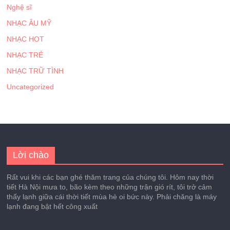
Nghệ sĩ
NHẠC ÂU MỸ
NHẠC HOT
NHẠC TRẺ
NHẠC TRỮ TÌNH
Uncategorized
Lời chào
Rất vui khi các bạn ghé thăm trang của chúng tôi. Hôm nay thời
tiết Hà Nội mưa to, bão kèm theo những trận gió rít, tôi trở cảm
thấy lạnh giữa cái thời tiết mùa hè oi bức này. Phải chăng là máy
lạnh đang bật hết công xuất