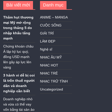
Bài viết mới
Danh mục
Thâm hụt thương
ANIME – MANGA
mại Mỹ mở rộng
CUỘC SỐNG
trong tháng 5 do
nhập khẩu tăng
GIẢI TRÍ
mạnh
LÀM ĐẸP
Chứng khoán châu
Nghệ sĩ
Á lập kỷ lục quý,
đồng USD mạnh
NHẠC ÂU MỸ
lên gây áp lực lên
NHẠC HOT
vàng
NHẠC TRẺ
3 hành vi dễ bị coi
là trốn thuế người
NHẠC TRỮ TÌNH
dân và doanh
Uncategorized
nghiệp cần biết
Doanh nghiệp nhỏ
và vừa có thể vay
vốn bằng tài sản ảo