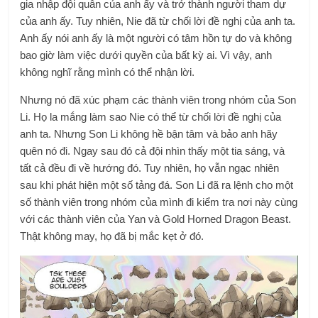
gia nhập đội quân của anh ấy và trở thành người tham dự
của anh ấy. Tuy nhiên, Nie đã từ chối lời đề nghị của anh ta.
Anh ấy nói anh ấy là một người có tâm hồn tự do và không
bao giờ làm việc dưới quyền của bất kỳ ai. Vì vậy, anh
không nghĩ rằng mình có thể nhận lời.
Nhưng nó đã xúc phạm các thành viên trong nhóm của Son
Li. Họ la mắng làm sao Nie có thể từ chối lời đề nghị của
anh ta. Nhưng Son Li không hề bận tâm và bảo anh hãy
quên nó đi. Ngay sau đó cả đội nhìn thấy một tia sáng, và
tất cả đều đi về hướng đó. Tuy nhiên, họ vẫn ngạc nhiên
sau khi phát hiện một số tảng đá. Son Li đã ra lệnh cho một
số thành viên trong nhóm của mình đi kiểm tra nơi này cùng
với các thành viên của Yan và Gold Horned Dragon Beast.
Thật không may, họ đã bị mắc kẹt ở đó.