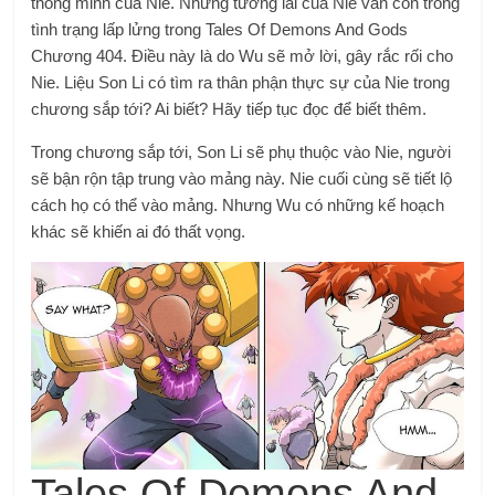
thông minh của Nie. Nhưng tương lai của Nie vẫn còn trong
tình trạng lấp lửng trong Tales Of Demons And Gods
Chương 404. Điều này là do Wu sẽ mở lời, gây rắc rối cho
Nie. Liệu Son Li có tìm ra thân phận thực sự của Nie trong
chương sắp tới? Ai biết? Hãy tiếp tục đọc để biết thêm.
Trong chương sắp tới, Son Li sẽ phụ thuộc vào Nie, người
sẽ bận rộn tập trung vào mảng này. Nie cuối cùng sẽ tiết lộ
cách họ có thể vào mảng. Nhưng Wu có những kế hoạch
khác sẽ khiến ai đó thất vọng.
Tales Of Demons And