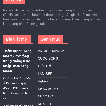
Lời chào
Rất vui khi các bạn ghé thăm trang của chúng tôi. Hôm nay thời
tiết Hà Nội mưa to, bão kèm theo những trận gió rít, tôi trở cảm
thấy lạnh giữa cái thời tiết mùa hè oi bức này. Phải chăng là máy
lạnh đang bật hết công xuất
Bài viết mới
Danh mục
Thâm hụt thương
ANIME – MANGA
mại Mỹ mở rộng
CUỘC SỐNG
trong tháng 5 do
nhập khẩu tăng
GIẢI TRÍ
mạnh
LÀM ĐẸP
Chứng khoán châu
Nghệ sĩ
Á lập kỷ lục quý,
đồng USD mạnh
NHẠC ÂU MỸ
lên gây áp lực lên
NHẠC HOT
vàng
NHẠC TRẺ
3 hành vi dễ bị coi