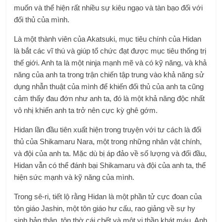
muốn và thể hiện rất nhiều sự kiêu ngạo và tàn bạo đối với
đối thủ của mình.
Là một thành viên của Akatsuki, mục tiêu chính của Hidan
là bắt các vĩ thú và giúp tổ chức đạt được mục tiêu thống trị
thế giới. Anh ta là một ninja mạnh mẽ và có kỹ năng, và khả
năng của anh ta trong trận chiến tập trung vào khả năng sử
dụng nhẫn thuật của mình để khiến đối thủ của anh ta cũng
cảm thấy đau đớn như anh ta, đó là một khả năng độc nhất
vô nhị khiến anh ta trở nên cực kỳ ghê gớm.
Hidan lần đầu tiên xuất hiện trong truyện với tư cách là đối
thủ của Shikamaru Nara, một trong những nhân vật chính,
và đội của anh ta. Mặc dù bị áp đảo về số lượng và đối đầu,
Hidan vẫn có thể đánh bại Shikamaru và đội của anh ta, thể
hiện sức mạnh và kỹ năng của mình.
Trong sê-ri, tiết lộ rằng Hidan là một phần tử cực đoan của
tôn giáo Jashin, một tôn giáo hư cấu, rao giảng về sự hy
sinh bản thân, tôn thờ cái chết và một vị thần khát máu. Anh