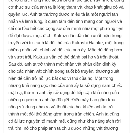
cơ thực sự của anh ta là lòng tham và khao khát giàu có và
quyền lực. Anh ta thường được miêu tả là một người tàn
nhẫn và lạnh lùng, ít quan tâm đến tính mạng con người và
chỉ coi hầu hết các cộng sự của mình như một phương tiện
để đạt được mục đích. Kakuzu lần đầu tiên xuất hiện trong
truyện với tư cách là đối thủ của Kakashi Hatake, một trong
những nhân vật chính và đội của anh ấy. Mặc dù đông hơn
và vượt trội, Kakuzu vẫn có thể đánh bại họ và trốn thoát.
Sau đó, anh ta trở thành một nhân vật phản diện định kỳ
cho các nhân vật chính trong suốt bộ truyện, thường xuất
hiện để cản trở nỗ lực bắt các vĩ thú của họ. Một trong
những khả năng độc đáo của anh ấy là sử dụng năm chiếc
mặt nạ, thứ mà anh ấy sử dụng để tiếp cận khả năng của
những người mà anh ấy đã giết. Điều này bao gồm khả
năng sử dụng chakra và thuật của họ, khiến anh ta trở
thành một đối thủ đáng gờm trong trận chiến. Anh ta cũng
có ái lực nguyên tố mạnh mẽ, cũng như khả năng tách rời
trái tim, nó cho phép anh ta chịu được những vết thương