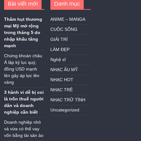
Bài viết mới
Danh mục
Thâm hụt thương
ANIME – MANGA
mại Mỹ mở rộng
CUỘC SỐNG
trong tháng 5 do
nhập khẩu tăng
GIẢI TRÍ
mạnh
LÀM ĐẸP
Chứng khoán châu
Nghệ sĩ
Á lập kỷ lục quý,
đồng USD mạnh
NHẠC ÂU MỸ
lên gây áp lực lên
NHẠC HOT
vàng
NHẠC TRẺ
3 hành vi dễ bị coi
là trốn thuế người
NHẠC TRỮ TÌNH
dân và doanh
Uncategorized
nghiệp cần biết
Doanh nghiệp nhỏ
và vừa có thể vay
vốn bằng tài sản ảo