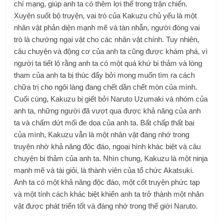
chí mạng, giúp anh ta có thêm lợi thế trong trận chiến.
Xuyên suốt bộ truyện, vai trò của Kakuzu chủ yếu là một
nhân vật phản diện mạnh mẽ và tàn nhẫn, người đóng vai
trò là chướng ngại vật cho các nhân vật chính. Tuy nhiên,
câu chuyện và động cơ của anh ta cũng được khám phá, vì
người ta tiết lộ rằng anh ta có một quá khứ bi thảm và lòng
tham của anh ta bị thúc đẩy bởi mong muốn tìm ra cách
chữa trị cho ngôi làng đang chết dần chết mòn của mình.
Cuối cùng, Kakuzu bị giết bởi Naruto Uzumaki và nhóm của
anh ta, những người đã vượt qua được khả năng của anh
ta và chấm dứt mối đe dọa của anh ta. Bất chấp thất bại
của mình, Kakuzu vẫn là một nhân vật đáng nhớ trong
truyện nhờ khả năng độc đáo, ngoại hình khác biệt và câu
chuyện bi thảm của anh ta. Nhìn chung, Kakuzu là một ninja
mạnh mẽ và tài giỏi, là thành viên của tổ chức Akatsuki.
Anh ta có một khả năng độc đáo, một cốt truyện phức tạp
và một tính cách khác biệt khiến anh ta trở thành một nhân
vật được phát triển tốt và đáng nhớ trong thế giới Naruto.