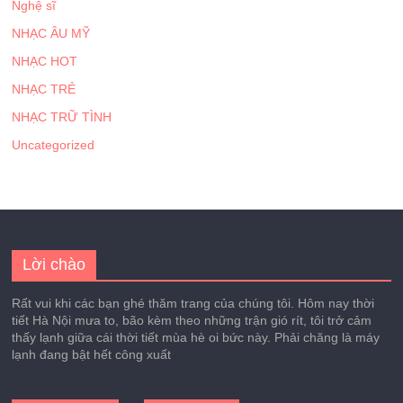
Nghệ sĩ
NHẠC ÂU MỸ
NHẠC HOT
NHẠC TRẺ
NHẠC TRỮ TÌNH
Uncategorized
Lời chào
Rất vui khi các bạn ghé thăm trang của chúng tôi. Hôm nay thời
tiết Hà Nội mưa to, bão kèm theo những trận gió rít, tôi trở cảm
thấy lạnh giữa cái thời tiết mùa hè oi bức này. Phải chăng là máy
lạnh đang bật hết công xuất