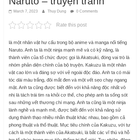
Naruto – truyện tranh
March 7, 2023
Thuy Dung
0 Comments
Rate this post
là một nhân vật hư cấu trong bộ anime và manga nổi tiếng
Naruto. Anh ta là một ninja mạnh mẽ và có kỹ năng, là
thành viên của tổ chức được gọi là Akatsuki, đóng vai trò là
nhóm phản diện chính của bộ truyện. Kakuzu là một nhân
vật cao lớn và đáng sợ với vẻ ngoài độc đáo. Anh ta có mái
tóc dài màu trắng, đôi mắt đen và một vết sẹo chạy ngang
mặt. Anh ta cũng được biết đến với khả năng độc nhất vô
nhị là tách trái tim ra khỏi cơ thể, cho phép anh ta sống sót
sau những vết thương chí mạng. Anh ta cũng là một ninja
lành nghề và mạnh mẽ, được biết đến với khả năng sử
dụng thành thạo nhiều nhẫn thuật khác nhau, bao gồm cả
phong thuật và thổ thuật. Mục tiêu chính của Kakuzu, với tư
cách là một thành viên của Akatsuki, là bắt các vĩ thú và hỗ
trợ tổ chức trong mục tiêu thống trị thế giới. Tuy nhiên, động