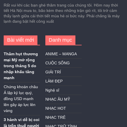
Rất vui khi các bạn ghé thăm trang của chúng tôi. Hôm nay thời
tiết Hà Nội mưa to, bão kèm theo những trận gió rít, tôi trở cảm
thấy lạnh giữa cái thời tiết mùa hè oi bức này. Phải chăng là máy
lạnh đang bật hết công xuất
Bài viết mới
Danh mục
Thâm hụt thương
ANIME – MANGA
mại Mỹ mở rộng
CUỘC SỐNG
trong tháng 5 do
nhập khẩu tăng
GIẢI TRÍ
mạnh
LÀM ĐẸP
Chứng khoán châu
Nghệ sĩ
Á lập kỷ lục quý,
đồng USD mạnh
NHẠC ÂU MỸ
lên gây áp lực lên
NHẠC HOT
vàng
NHẠC TRẺ
3 hành vi dễ bị coi
là trốn thuế người
NHẠC TRỮ TÌNH