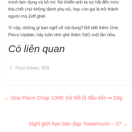
mình lạm dụng và bỏ rơi. Nó khiến anh ta sợ hãi đến mức
thà chết chứ không đánh phụ nữ, hay còn gọi là trở thành
người mà Zeff ghét.
Vì vậy, những gì bạn nghĩ về nội dung? Để biết thêm One
Piece Update, hãy luôn nhớ ghé thăm StiG một lần nữa.
Có liên quan
Post Views:
459
←
One Piece Chap 1068: Kẻ tiết lộ đầu tiên •• Stig
Nghỉ giới hạn bàn đạp Yowamushi – 07
→