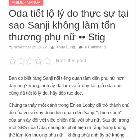
ANIME - MANGA
Oda tiết lộ lý do thực sự tại
sao Sanji không làm tổn
thương phụ nữ •• Stig
November 29, 2022
Thuy Dung
0 Comments
Rate this post
Bạn có biết rằng Sanji nổi tiếng quan tâm đến phụ nữ hơn
đàn ông? Vâng, anh ấy đã làm và ở đây tác giả oda cuối
cùng đã tiết lộ lý do, hãy tiếp tục đọc.
Chúng ta thấy một cảnh trong Enies Lobby đã trở thành chủ
đề của vô số suy đoán liên quan đến Sanji: “chính sách”
của anh ấy đối với việc chiến đấu với phụ nữ. Sau đó, trong
một SBS của Oda, chúng tôi phát hiện ra rằng Sanji không
thể làm tổn thương phụ nữ – không phải anh ấy sẽ không,