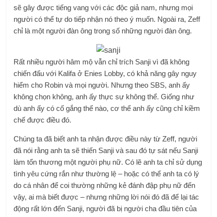
sẽ gây được tiếng vang với các độc giả nam, nhưng mọi
người có thể tự do tiếp nhận nó theo ý muốn. Ngoài ra, Zeff
chỉ là một người đàn ông trong số những người đàn ông.
Rất nhiều người hâm mộ vẫn chỉ trích Sanji vì đã không
chiến đấu với Kalifa ở Enies Lobby, có khả năng gây nguy
hiểm cho Robin và mọi người. Nhưng theo SBS, anh ấy
không chọn không, anh ấy thực sự không thể. Giống như
dù anh ấy có cố gắng thế nào, cơ thể anh ấy cũng chỉ kiềm
chế được điều đó.
Chúng ta đã biết anh ta nhận được điều này từ Zeff, người
đã nói rằng anh ta sẽ thiến Sanji và sau đó tự sát nếu Sanji
làm tổn thương một người phụ nữ. Có lẽ anh ta chỉ sử dụng
tình yêu cứng rắn như thường lệ – hoặc có thể anh ta có lý
do cá nhân để coi thường những kẻ đánh đập phụ nữ đến
vậy, ai mà biết được – nhưng những lời nói đó đã để lại tác
động rất lớn đến Sanji, người đã bị người cha đầu tiên của