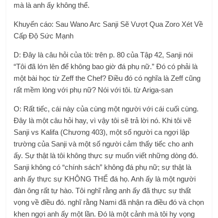
mà là anh ấy không thể.
Khuyến cáo: Sau Wano Arc Sanji Sẽ Vượt Qua Zoro Xét Về
Cấp Độ Sức Mạnh
D: Đây là câu hỏi của tôi: trên p. 80 của Tập 42, Sanji nói
“Tôi đã lớn lên để không bao giờ đá phụ nữ.” Đó có phải là
một bài học từ Zeff the Chef? Điều đó có nghĩa là Zeff cũng
rất mềm lòng với phụ nữ? Nói với tôi. từ Ariga-san
O: Rất tiếc, cái này của cùng một người với cái cuối cùng.
Đây là một câu hỏi hay, vì vậy tôi sẽ trả lời nó. Khi tôi vẽ
Sanji vs Kalifa (Chương 403), một số người ca ngợi lập
trường của Sanji và một số người cảm thấy tiếc cho anh
ấy. Sự thật là tôi không thực sự muốn viết những dòng đó.
Sanji không có “chính sách” không đá phụ nữ; sự thật là
anh ấy thực sự KHÔNG THỂ đá họ. Anh ấy là một người
đàn ông rất tự hào. Tôi nghĩ rằng anh ấy đã thực sự thất
vọng về điều đó. nghĩ rằng Nami đã nhận ra điều đó và chọn
khen ngợi anh ấy một lần. Đó là một cảnh mà tôi hy vọng