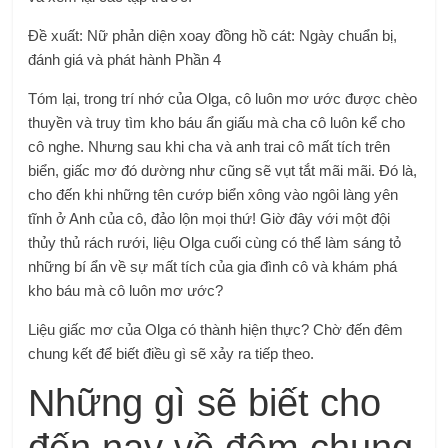
Đề xuất: Nữ phản diện xoay đồng hồ cát: Ngày chuẩn bị,
đánh giá và phát hành Phần 4
Tóm lại, trong trí nhớ của Olga, cô luôn mơ ước được chèo
thuyền và truy tìm kho báu ẩn giấu mà cha cô luôn kể cho
cô nghe. Nhưng sau khi cha và anh trai cô mất tích trên
biển, giấc mơ đó dường như cũng sẽ vụt tắt mãi mãi. Đó là,
cho đến khi những tên cướp biển xông vào ngôi làng yên
tĩnh ở Anh của cô, đảo lộn mọi thứ! Giờ đây với một đội
thủy thủ rách rưới, liệu Olga cuối cùng có thể làm sáng tỏ
những bí ẩn về sự mất tích của gia đình cô và khám phá
kho báu mà cô luôn mơ ước?
Liệu giấc mơ của Olga có thành hiện thực? Chờ đến đêm
chung kết để biết điều gì sẽ xảy ra tiếp theo.
Những gì sẽ biết cho
đến nay về đêm chung