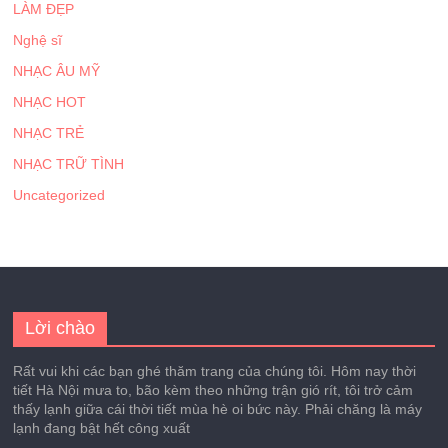
LÀM ĐẸP
Nghệ sĩ
NHẠC ÂU MỸ
NHẠC HOT
NHẠC TRẺ
NHẠC TRỮ TÌNH
Uncategorized
Lời chào
Rất vui khi các bạn ghé thăm trang của chúng tôi. Hôm nay thời
tiết Hà Nội mưa to, bão kèm theo những trận gió rít, tôi trở cảm
thấy lạnh giữa cái thời tiết mùa hè oi bức này. Phải chăng là máy
lạnh đang bật hết công xuất