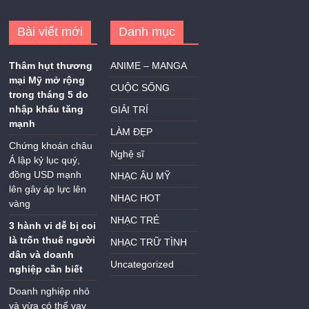
Bài viết mới
Danh mục
Thâm hụt thương
ANIME – MANGA
mại Mỹ mở rộng
CUỘC SỐNG
trong tháng 5 do
nhập khẩu tăng
GIẢI TRÍ
mạnh
LÀM ĐẸP
Chứng khoán châu
Nghệ sĩ
Á lập kỷ lục quý,
đồng USD mạnh
NHẠC ÂU MỸ
lên gây áp lực lên
NHẠC HOT
vàng
NHẠC TRẺ
3 hành vi dễ bị coi
là trốn thuế người
NHẠC TRỮ TÌNH
dân và doanh
Uncategorized
nghiệp cần biết
Doanh nghiệp nhỏ
và vừa có thể vay