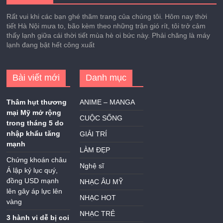
Rất vui khi các bạn ghé thăm trang của chúng tôi. Hôm nay thời
tiết Hà Nội mưa to, bão kèm theo những trận gió rít, tôi trở cảm
thấy lạnh giữa cái thời tiết mùa hè oi bức này. Phải chăng là máy
lạnh đang bật hết công xuất
Bài viết mới
Danh mục
Thâm hụt thương
ANIME – MANGA
mại Mỹ mở rộng
CUỘC SỐNG
trong tháng 5 do
nhập khẩu tăng
GIẢI TRÍ
mạnh
LÀM ĐẸP
Chứng khoán châu
Nghệ sĩ
Á lập kỷ lục quý,
đồng USD mạnh
NHẠC ÂU MỸ
lên gây áp lực lên
NHẠC HOT
vàng
NHẠC TRẺ
3 hành vi dễ bị coi