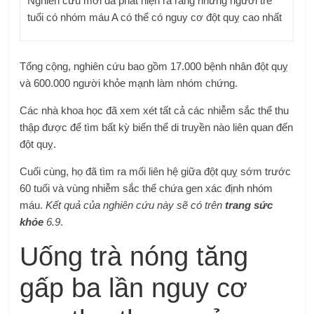
Nghiên cứu mới đã phát hiện ra rằng những người trẻ
tuổi có nhóm máu A có thể có nguy cơ đột quỵ cao nhất
Tổng cộng, nghiên cứu bao gồm 17.000 bệnh nhân đột quỵ
và 600.000 người khỏe mạnh làm nhóm chứng.
Các nhà khoa học đã xem xét tất cả các nhiễm sắc thể thu
thập được để tìm bất kỳ biến thể di truyền nào liên quan đến
đột quỵ.
Cuối cùng, họ đã tìm ra mối liên hệ giữa đột quỵ sớm trước
60 tuổi và vùng nhiễm sắc thể chứa gen xác định nhóm
máu.
Kết quả của nghiên cứu này sẽ có trên
trang sức
khỏe
6.9
.
Uống trà nóng tăng
gấp ba lần nguy cơ