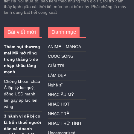
tiết Hà Nội mưa to, bão kèm theo những trận gió rít, tôi trở cảm
thấy lạnh giữa cái thời tiết mùa hè oi bức này. Phải chăng là máy
lạnh đang bật hết công xuất
Bài viết mới
Danh mục
Thâm hụt thương
ANIME – MANGA
mại Mỹ mở rộng
CUỘC SỐNG
trong tháng 5 do
nhập khẩu tăng
GIẢI TRÍ
mạnh
LÀM ĐẸP
Chứng khoán châu
Nghệ sĩ
Á lập kỷ lục quý,
đồng USD mạnh
NHẠC ÂU MỸ
lên gây áp lực lên
NHẠC HOT
vàng
NHẠC TRẺ
3 hành vi dễ bị coi
là trốn thuế người
NHẠC TRỮ TÌNH
dân và doanh
Uncategorized