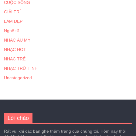
CUỘC SỐNG
GIẢI TRÍ
LÀM ĐẸP
Nghệ sĩ
NHẠC ÂU MỸ
NHẠC HOT
NHẠC TRẺ
NHẠC TRỮ TÌNH
Uncategorized
Lời chào
Rất vui khi các bạn ghé thăm trang của chúng tôi. Hôm nay thời