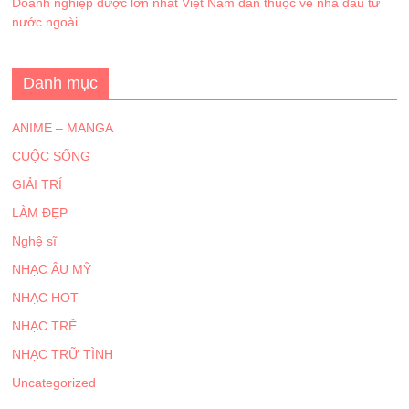
Doanh nghiệp dược lớn nhất Việt Nam dần thuộc về nhà đầu tư
nước ngoài
Danh mục
ANIME – MANGA
CUỘC SỐNG
GIẢI TRÍ
LÀM ĐẸP
Nghệ sĩ
NHẠC ÂU MỸ
NHẠC HOT
NHẠC TRẺ
NHẠC TRỮ TÌNH
Uncategorized