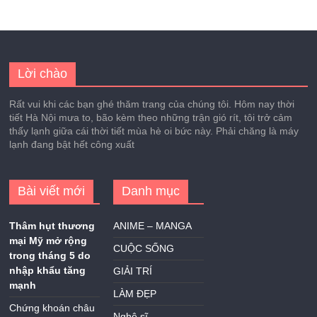
Lời chào
Rất vui khi các bạn ghé thăm trang của chúng tôi. Hôm nay thời
tiết Hà Nội mưa to, bão kèm theo những trận gió rít, tôi trở cảm
thấy lạnh giữa cái thời tiết mùa hè oi bức này. Phải chăng là máy
lạnh đang bật hết công xuất
Bài viết mới
Danh mục
Thâm hụt thương
ANIME – MANGA
mại Mỹ mở rộng
CUỘC SỐNG
trong tháng 5 do
nhập khẩu tăng
GIẢI TRÍ
mạnh
LÀM ĐẸP
Chứng khoán châu
Nghệ sĩ