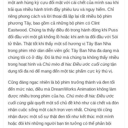
một anh hùng kỳ cựu đối mặt với cái chết của mình sau khi
trải qua nhiều hành trình đầy phiêu lưu và nguy hiểm. Chỉ
riêng phong cách và lời thoại đã lặp lại rất nhiều bộ phim
phương Tây, bao gồm cả những bộ phim có Clint
Eastwood. Chúng ta thấy điều đó trong hành động khi Puss
đối đầu với một gã khổng lồ hoặc khi anh ta đối đầu với Sói
tử thần. Thật tốt khi thấy một số hương vị Tây Ban Nha
trong phim nhờ dàn diễn viên gốc Tây Ban Nha đa dạng mà
chúng tôi có ở đây. Đó là thứ mà chúng ta không thấy nhiều
trong hoạt hình và
Chú mèo đi hia: Điều ước cuối cùng
tận
dụng tối đa nó để mang đến một tác phẩm cực kỳ thú vị.
Cũng đáng ngạc nhiên là bộ phim trưởng thành và đen tối
đến mức nào, điều mà DreamWorks Animation không làm
được nhiều trong phim của họ.
Chú mèo đi hia: Điều ước
cuối cùng
giải quyết một số chủ đề khó như cái chết và đón
nhận cuộc sống một cách trọn vẹn nhất. Chúng tôi cũng
nhận được một số sự thật đen tối như kết thúc một mình
hoặc đôi khi những người bạn tin tưởng có thể phản bội