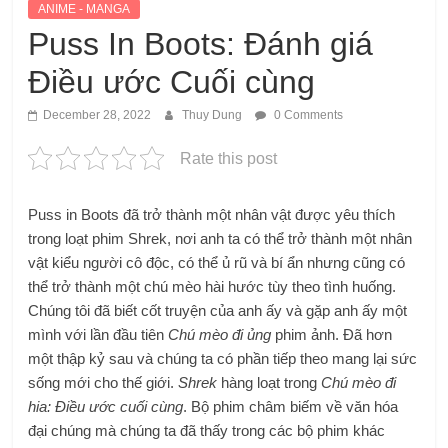
ANIME - MANGA
Puss In Boots: Đánh giá
Điều ước Cuối cùng
December 28, 2022
Thuy Dung
0 Comments
Rate this post
Puss in Boots đã trở thành một nhân vật được yêu thích
trong loạt phim Shrek, nơi anh ta có thể trở thành một nhân
vật kiểu người cô độc, có thể ủ rũ và bí ẩn nhưng cũng có
thể trở thành một chú mèo hài hước tùy theo tình huống.
Chúng tôi đã biết cốt truyện của anh ấy và gặp anh ấy một
mình với lần đầu tiên
Chú mèo đi ủng
phim ảnh. Đã hơn
một thập kỷ sau và chúng ta có phần tiếp theo mang lại sức
sống mới cho thế giới.
Shrek
hàng loạt trong
Chú mèo đi
hia: Điều ước cuối cùng
. Bộ phim châm biếm về văn hóa
đại chúng mà chúng ta đã thấy trong các bộ phim khác