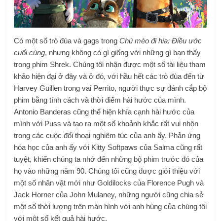
Có một số trò đùa và gags trong
Chú mèo đi hia: Điều ước
cuối cùng
, nhưng không có gì giống với những gì bạn thấy
trong phim Shrek. Chúng tôi nhận được một số tài liệu tham
khảo hiện đại ở đây và ở đó, với hầu hết các trò đùa đến từ
Harvey Guillen trong vai Perrito, người thực sự đánh cắp bộ
phim bằng tính cách và thời điểm hài hước của mình.
Antonio Banderas cũng thể hiện khía cạnh hài hước của
mình với Puss và tạo ra một số khoảnh khắc rất vui nhộn
trong các cuộc đối thoại nghiêm túc của anh ấy. Phản ứng
hóa học của anh ấy với Kitty Softpaws của Salma cũng rất
tuyệt, khiến chúng ta nhớ đến những bộ phim trước đó của
họ vào những năm 90. Chúng tôi cũng được giới thiệu với
một số nhân vật mới như Goldilocks của Florence Pugh và
Jack Horner của John Mulaney, những người cũng chia sẻ
một số thời lượng trên màn hình với anh hùng của chúng tôi
với một số kết quả hài hước.