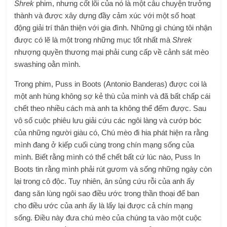
Shrek
phim, nhưng cốt lõi của nó là một câu chuyện trưởng
thành và được xây dựng đầy cảm xúc với một số hoạt
động giải trí thân thiện với gia đình. Những gì chúng tôi nhận
được có lẽ là một trong những mục tốt nhất mà
Shrek
nhượng quyền thương mại phải cung cấp về cảnh sát mèo
swashing oằn mình.
Trong phim, Puss in Boots (Antonio Banderas) được coi là
một anh hùng không sợ kẻ thù của mình và đã bất chấp cái
chết theo nhiều cách mà anh ta không thể đếm được. Sau
vô số cuộc phiêu lưu giải cứu các ngôi làng và cướp bóc
của những người giàu có, Chú mèo đi hia phát hiện ra rằng
mình đang ở kiếp cuối cùng trong chín mạng sống của
mình. Biết rằng mình có thể chết bất cứ lúc nào, Puss In
Boots tin rằng mình phải rút gươm và sống những ngày còn
lại trong cô độc. Tuy nhiên, ân sủng cứu rỗi của anh ấy
đang săn lùng ngôi sao điều ước trong thần thoại để ban
cho điều ước của anh ấy là lấy lại được cả chín mạng
sống. Điều này đưa chú mèo của chúng ta vào một cuộc