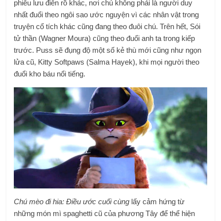
phiêu lưu điên rồ khác, nơi chú không phải là người duy
nhất đuổi theo ngôi sao ước nguyện vì các nhân vật trong
truyện cổ tích khác cũng đang theo đuôi chú. Trên hết, Sói
tử thần (Wagner Moura) cũng theo đuổi anh ta trong kiếp
trước. Puss sẽ đụng độ một số kẻ thù mới cũng như ngọn
lửa cũ, Kitty Softpaws (Salma Hayek), khi mọi người theo
đuổi kho báu nổi tiếng.
Chú mèo đi hia: Điều ước cuối cùng
lấy cảm hứng từ
những món mì spaghetti cũ của phương Tây để thể hiện