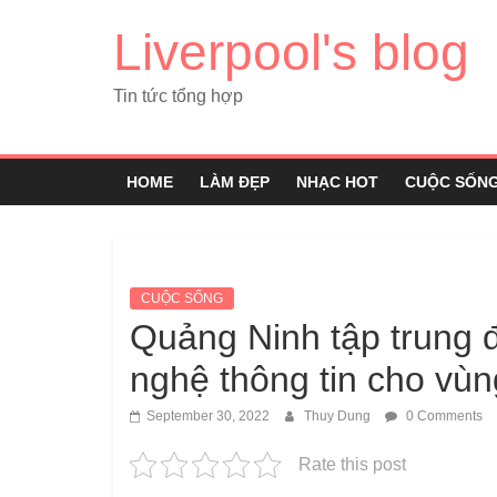
Liverpool's blog
Tin tức tổng hợp
HOME
LÀM ĐẸP
NHẠC HOT
CUỘC SỐN
CUỘC SỐNG
Quảng Ninh tập trung 
nghệ thông tin cho vùn
September 30, 2022
Thuy Dung
0 Comments
Rate this post