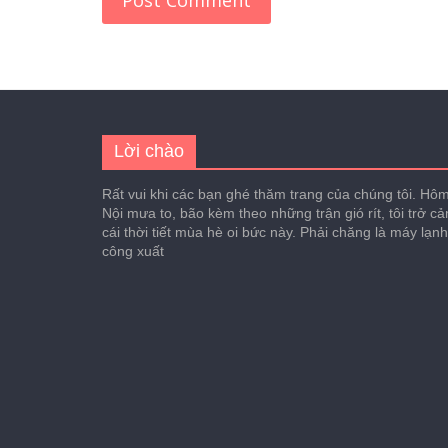
Lời chào
Rất vui khi các bạn ghé thăm trang của chúng tôi. Hôm 
Nội mưa to, bão kèm theo những trận gió rít, tôi trở c
cái thời tiết mùa hè oi bức này. Phải chăng là máy lạn
công xuất