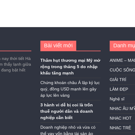
Bài viết mới
Danh mụ
nay thời tiết Hà
Thâm hụt thương mại Mỹ mở
ANIME – M
ảm thấy lạnh giữa
rộng trong tháng 5 do nhập
h đang bật hết
CUỘC SỐN
khẩu tăng mạnh
GIẢI TRÍ
Chứng khoán châu Á lập kỷ lục
quý, đồng USD mạnh lên gây
LÀM ĐẸP
áp lực lên vàng
Nghệ sĩ
3 hành vi dễ bị coi là trốn
NHẠC ÂU M
thuế người dân và doanh
nghiệp cần biết
NHẠC HOT
Doanh nghiệp nhỏ và vừa có
NHẠC TRẺ
thể vay vốn bằng tài sản ảo