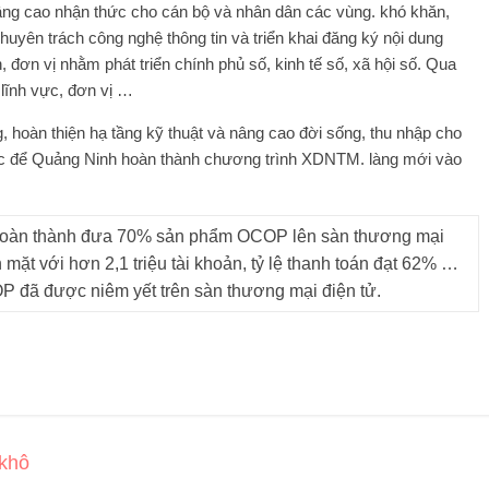
nâng cao nhận thức cho cán bộ và nhân dân các vùng. khó khăn,
uyên trách công nghệ thông tin và triển khai đăng ký nội dung
 đơn vị nhằm phát triển chính phủ số, kinh tế số, xã hội số. Qua
 lĩnh vực, đơn vị …
 hoàn thiện hạ tầng kỹ thuật và nâng cao đời sống, thu nhập cho
ắc để Quảng Ninh hoàn thành chương trình XDNTM. làng mới vào
ã hoàn thành đưa 70% sản phẩm OCOP lên sàn thương mại
 mặt với hơn 2,1 triệu tài khoản, tỷ lệ thanh toán đạt 62% …
 đã được niêm yết trên sàn thương mại điện tử.
 khô