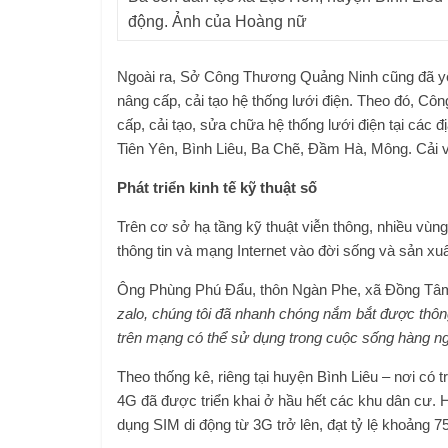
động. Ảnh của Hoàng nữ
Ngoài ra, Sở Công Thương Quảng Ninh cũng đã yê
nâng cấp, cải tạo hệ thống lưới điện. Theo đó, Cô
cấp, cải tạo, sửa chữa hệ thống lưới điện tại các 
Tiên Yên, Bình Liêu, Ba Chẽ, Đầm Hà, Mông. Cải 
Phát triển kinh tế kỹ thuật số
Trên cơ sở hạ tầng kỹ thuật viễn thông, nhiều vùn
thông tin và mạng Internet vào đời sống và sản xuấ
Ông Phùng Phú Đẩu, thôn Ngàn Phe, xã Đồng Tâm, 
zalo, chúng tôi đã nhanh chóng nắm bắt được thông 
trên mạng có thể sử dụng trong cuộc sống hàng n
Theo thống kê, riêng tại huyện Bình Liêu – nơi có 
4G đã được triển khai ở hầu hết các khu dân cư. H
dụng SIM di động từ 3G trở lên, đạt tỷ lệ khoảng 