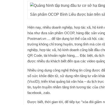
Sản phẩm OCOP Bình Liêu được bán trên sàn
Hiện nay, nhiều doanh nghiệp, hợp tác xã, hộ kinh
hóa như đưa sản phẩm OCOP, hàng đặc sản vùng m
Postmart.vn … để tận dụng lợi thế của xã hội. cá
trường không chỉ trong huyện, trong tỉnh mà còn r
nghiệp, hợp tác xã, hộ kinh doanh cũng bắt đầu c
QR Code, tài khoản ngân hàng,… Đặc biệt, du lịc
được nhiều du khách biết đến qua các video quảng
Nhiều ứng dụng công nghệ thông tin cũng được đẩy 
sổ sức khỏe điện tử, sử dụng nền tảng tư vấn kh
(VssID); triển khai quảng bá văn hóa – du lịch trực
tin, tuyên truyền nhằm tăng tính tương tác của c
facebook, zalo.
Được biết, thời gian tới, để tiếp tục “xóa đói giảm