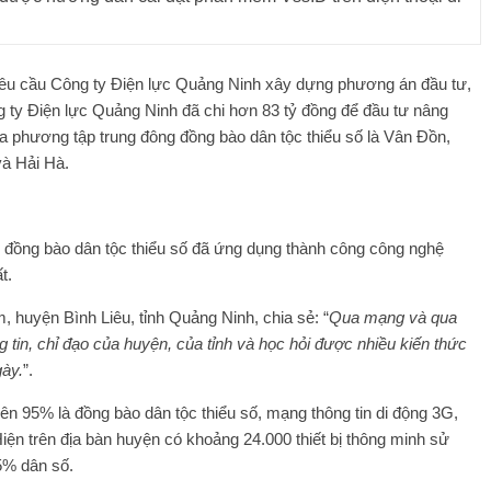
u cầu Công ty Điện lực Quảng Ninh xây dựng phương án đầu tư,
ng ty Điện lực Quảng Ninh đã chi hơn 83 tỷ đồng để đầu tư nâng
địa phương tập trung đông đồng bào dân tộc thiểu số là Vân Đồn,
và Hải Hà.
g đồng bào dân tộc thiểu số đã ứng dụng thành công công nghệ
t.
huyện Bình Liêu, tỉnh Quảng Ninh, chia sẻ: “
Qua mạng và qua
tin, chỉ đạo của huyện, của tỉnh và học hỏi được nhiều kiến ​​thức
gày.
”.
trên 95% là đồng bào dân tộc thiểu số, mạng thông tin di động 3G,
iện trên địa bàn huyện có khoảng 24.000 thiết bị thông minh sử
75% dân số.