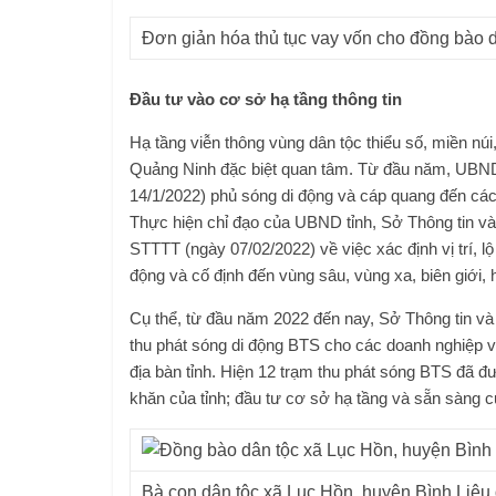
Đơn giản hóa thủ tục vay vốn cho đồng bào d
Đầu tư vào cơ sở hạ tầng thông tin
Hạ tầng viễn thông vùng dân tộc thiểu số, miền núi,
Quảng Ninh đặc biệt quan tâm. Từ đầu năm, UBN
14/1/2022) phủ sóng di động và cáp quang đến các v
Thực hiện chỉ đạo của UBND tỉnh, Sở Thông tin và
STTTT (ngày 07/02/2022) về việc xác định vị trí, l
động và cố định đến vùng sâu, vùng xa, biên giới, h
Cụ thể, từ đầu năm 2022 đến nay, Sở Thông tin và 
thu phát sóng di động BTS cho các doanh nghiệp 
địa bàn tỉnh. Hiện 12 trạm thu phát sóng BTS đã đ
khăn của tỉnh; đầu tư cơ sở hạ tầng và sẵn sàng cu
Bà con dân tộc xã Lục Hồn, huyện Bình Liêu