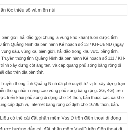
ân tộc thiểu số và miền núi
 biên giới, hải đảo (gọi chung là vùng khó khăn) luôn được tỉnh
D tỉnh Quảng Ninh đã ban hành Kế hoạch số 13 / KH-UBND (ngày
ùng sâu, vùng xa, biên giới, hải đảo trong khu vực. bảng tỉnh.
 Truyền thông tỉnh Quảng Ninh đã ban hành Kế hoạch số 111 / KH-
ộ trình xây dựng cột ăng ten. và cáp quang phủ sóng băng rộng di
ải đảo trên địa bàn tỉnh.
Truyền thông tỉnh Quảng Ninh đã phê duyệt 57 vị trí xây dựng trạm
viễn thông nhằm nâng cao vùng phủ sóng băng rộng. 3G, 4G) trên
ược triển khai phủ sóng di động cho 14 thôn, bản thuộc các xã khó
ng cấp dịch vụ Internet băng rộng cố định cho 16/96 thôn, bản.
 được hướng dẫn cài đặt phần mềm VssID trên điện thoại di