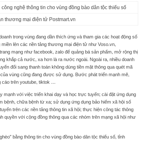
 thương mại điện tử Postmart.vn
 doanh trong vùng đang dần thích ứng và tham gia các hoạt động số
iền lên các nền tảng thương mại điện tử như Voso.vn,
c trang mạng như facebook, zalo để quảng bá sản phẩm, mở rộng thị
ộng khắp cả nước, xa hơn là ra nước ngoài. Ngoài ra, nhiều doanh
huyển đổi sang thanh toán không dùng tiền mặt thông qua quét mã
h của vùng cũng đang được sử dụng. Bước phát triển mạnh mẽ,
 cáo trên youtube, tiktok …
mạnh với việc triển khai dạy và học trực tuyến; cài đặt ứng dụng
ám bệnh, chữa bệnh từ xa; sử dụng ứng dụng bảo hiểm xã hội số
 tuyến trên các nền tảng thông tin xã hội; thực hiện công tác thông
hính quyền với cộng đồng thông qua các nhóm trên mạng xã hội như
 nghèo” bằng thông tin cho vùng đồng bào dân tộc thiểu số, tỉnh