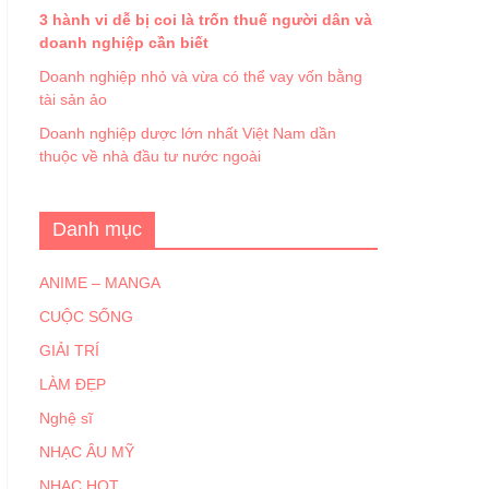
3 hành vi dễ bị coi là trốn thuế người dân và
doanh nghiệp cần biết
Doanh nghiệp nhỏ và vừa có thể vay vốn bằng
tài sản ảo
Doanh nghiệp dược lớn nhất Việt Nam dần
thuộc về nhà đầu tư nước ngoài
Danh mục
ANIME – MANGA
CUỘC SỐNG
GIẢI TRÍ
LÀM ĐẸP
Nghệ sĩ
NHẠC ÂU MỸ
NHẠC HOT