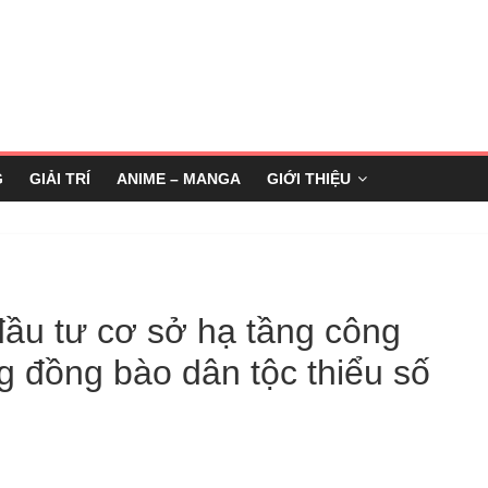
G
GIẢI TRÍ
ANIME – MANGA
GIỚI THIỆU
đầu tư cơ sở hạ tầng công
g đồng bào dân tộc thiểu số