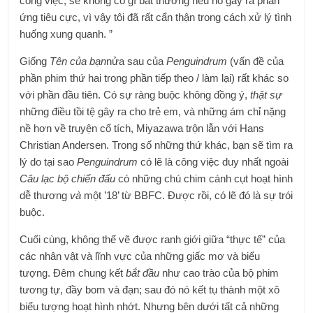
công việc, sẽ không có gì bất thường nếu nó gây ra phản
ứng tiêu cực, vì vậy tôi đã rất cẩn thận trong cách xử lý tình
huống xung quanh. ”
Giống
Tên của bạn
nửa sau của
Penguindrum
(vấn đề của
phần phim thứ hai trong phần tiếp theo / làm lại) rất khác so
với phần đầu tiên. Có sự ràng buộc không đồng ý,
thật sự
những điều tồi tệ gây ra cho trẻ em, và những ám chỉ nặng
nề hơn về truyện cổ tích, Miyazawa trộn lẫn với Hans
Christian Andersen. Trong số những thứ khác, bạn sẽ tìm ra
lý do tại sao
Penguindrum
có lẽ là công việc duy nhất ngoài
Câu lạc bộ chiến đấu
có những chú chim cánh cụt hoạt hình
dễ thương
và
một ’18’ từ BBFC. Được rồi, có lẽ đó là sự trói
buộc.
Cuối cùng, không thể vẽ được ranh giới giữa “thực tế” của
các nhân vật và lĩnh vực của những giấc mơ và biểu
tượng. Đêm chung kết
bắt đầu
như cao trào của bộ phim
tương tự, đầy bom và đạn; sau đó nó kết tụ thành một xô
biểu tượng hoạt hình nhớt. Nhưng bên dưới tất cả những