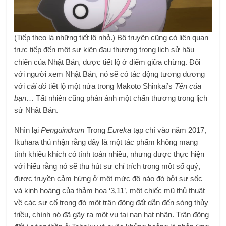
(Tiếp theo là những tiết lộ nhỏ.) Bộ truyện cũng có liên quan
trực tiếp đến một sự kiện đau thương trong lịch sử hậu
chiến của Nhật Bản, được tiết lộ ở điểm giữa chừng. Đối
với người xem Nhật Bản, nó sẽ có tác động tương đương
với
cái đó
tiết lộ một nửa trong Makoto Shinkai’s
Tên của
bạn
… Tất nhiên cũng phản ánh một chấn thương trong lịch
sử Nhật Bản.
Nhìn lại
Penguindrum
Trong
Eureka
tạp chí vào năm 2017,
Ikuhara thú nhận rằng đây là một tác phẩm không mang
tính khiêu khích có tính toán nhiều, nhưng được thực hiện
với hiểu rằng nó sẽ thu hút sự chỉ trích trong một số quý,
được truyền cảm hứng ở một mức độ nào đó bởi sự sốc
và kinh hoàng của thảm họa ‘3,11’, một chiếc mũ thủ thuật
về các sự cố trong đó một trận động đất dẫn đến sóng thủy
triều, chính nó đã gây ra một vụ tai nạn hạt nhân. Trận động