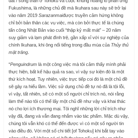
đất / sóng thần ở Tohoku và cuộc khủng hoảng lò phản ứng
Fukushima, là những chủ đề mà Ikuhara sau này sẽ trở lại
vào năm 2019
Sarazanmai
được truyền cảm hứng không
chỉ bởi bản thân các vụ việc, mà còn bởi thực tế là chúng
tấn công Nhật Bản vào cuối “thập kỷ mất mát” – 20 năm
suy giảm và lạm phát đình trệ, gần xấp xỉ với sự nghiệp của
chính Ikuhara, khi ông nổi tiếng trong đầu mùa của
Thủy thủ
mặt trăng
.
“
Penguindrum
là một công việc mà tôi cảm thấy mình phải
thực hiện, bất kể hậu quả ra sao, vì vậy sự kiện đó là một
thứ kích hoạt. Tuy nhiên, việc trực tiếp coi đó là một chủ đề
sẽ gây ra hiểu lầm. Việc sử dụng chủ đề tự nó đã là tội lỗi,
vì vậy, tất nhiên, sẽ có một số người chỉ trích nó, nói rằng
làm thế nào tôi có thể lấy một chủ đề như vậy và khai thác
nó cho lợi ích thương mại. Tôi nghĩ những lời chỉ trích như
vậy đã, đang và vẫn đang nhắm vào tác phẩm. Mặc dù vậy,
chúng tôi vẫn khó có thể đến được vì có một số người tin
vào điều đó. Với một số chi tiết [of Tohoku] khi bắt tay vào