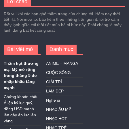
Lời chào
Rất vui khi các bạn ghé thăm trang của chúng tôi. Hôm nay thời
tiết Hà Nội mưa to, bão kèm theo những trận gió rít, tôi trở cảm
thấy lạnh giữa cái thời tiết mùa hè oi bức này. Phải chăng là máy
lạnh đang bật hết công xuất
Bài viết mới
Danh mục
Thâm hụt thương
ANIME – MANGA
mại Mỹ mở rộng
CUỘC SỐNG
trong tháng 5 do
nhập khẩu tăng
GIẢI TRÍ
mạnh
LÀM ĐẸP
Chứng khoán châu
Nghệ sĩ
Á lập kỷ lục quý,
đồng USD mạnh
NHẠC ÂU MỸ
lên gây áp lực lên
NHẠC HOT
vàng
NHẠC TRẺ