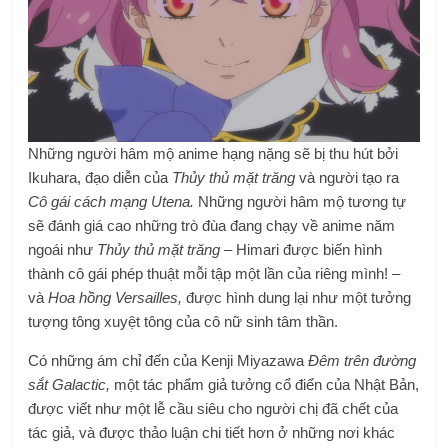
Những người hâm mộ anime hạng nặng sẽ bị thu hút bởi
Ikuhara, đạo diễn của
Thủy thủ mặt trăng
và người tạo ra
Cô gái cách mạng Utena.
Những người hâm mộ tương tự
sẽ đánh giá cao những trò đùa đang chạy về anime năm
ngoái như
Thủy thủ mặt trăng –
Himari được biến hình
thành cô gái phép thuật mỗi tập một lần của riêng mình! –
và
Hoa hồng Versailles,
được hình dung lại như một tưởng
tượng tông xuyệt tông của cô nữ sinh tâm thần.
Có những ám chỉ đến của Kenji Miyazawa
Đêm trên đường
sắt Galactic,
một tác phẩm giả tưởng cổ điển của Nhật Bản,
được viết như một lễ cầu siêu cho người chị đã chết của
tác giả, và được thảo luận chi tiết hơn ở những nơi khác