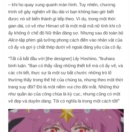
– khi họ quay xung quanh màn hình. Tuy nhiên, chương
trình sẽ gây nghiện về lâu dài vì bạn không bao giờ biết
được nó sẽ biến thành gì tiếp theo. Ví dụ, trong một thời
gian dài, có vẻ như Himari sẽ là một mật mã nữ tính khi cô
ấy không ở chế độ Nữ thần đáng sợ. Nhưng sau đó toàn bộ
Alice-
tập phim giả tưởng phong cách điền vào nhân vật của
cô ấy và gợi ý chất thép dưới vẻ ngoài đáng yêu của cô ấy.
“Tất cả bắt đầu với [the designer] Lily Hoshino, ”Ikuhara
bình luận. “Bạn có thấy rằng những thiết kế mà cô ấy vẽ, và
các chi tiết, thực sự là một sự bắt chước những trò lố
thường thấy trong thế hệ của chúng ta, nhưng theo một thời
trang suy đồi? Đó là một niềm vui cho đôi mắt. Những thứ
như quần áo của công chúa là kỳ cục, nhưng cũng có một
vẻ đẹp và duyên dáng. Tôi có nghĩa là trong một cách tốt!”