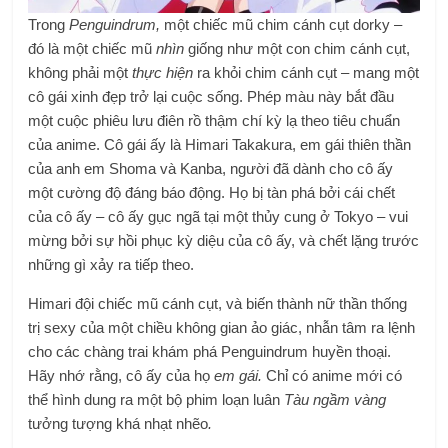
Trong
Penguindrum,
một chiếc mũ chim cánh cụt dorky –
đó là một chiếc mũ
nhìn
giống như một con chim cánh cụt,
không phải một
thực hiện
ra khỏi chim cánh cụt – mang một
cô gái xinh đẹp trở lại cuộc sống. Phép màu này bắt đầu
một cuộc phiêu lưu điên rồ thậm chí kỳ lạ theo tiêu chuẩn
của anime. Cô gái ấy là Himari Takakura, em gái thiên thần
của anh em Shoma và Kanba, người đã dành cho cô ấy
một cường độ đáng báo động. Họ bị tàn phá bởi cái chết
của cô ấy – cô ấy gục ngã tại một thủy cung ở Tokyo – vui
mừng bởi sự hồi phục kỳ diệu của cô ấy, và chết lặng trước
những gì xảy ra tiếp theo.
Himari đội chiếc mũ cánh cụt, và biến thành nữ thần thống
trị sexy của một chiều không gian ảo giác, nhẫn tâm ra lệnh
cho các chàng trai khám phá Penguindrum huyền thoại.
Hãy nhớ rằng, cô ấy của họ
em gái.
Chỉ có anime mới có
thể hình dung ra một bộ phim loạn luân
Tàu ngầm vàng
tưởng tượng khá nhạt nhẽo
.