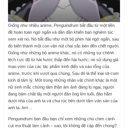
Giống như nhiều anime,
Penguindrum
bắt đầu từ một tiền
đề hoàn toàn ngớ ngẩn và dần dần khiến bạn nghiêm túc
xem xét nó. Nó bắt đầu như một bộ phim hài ngớ ngẩn, sau
đó biến thành một con vặn nút chai sắc bén đến chết người.
Giống như những bộ anime khác, nó có những sự chênh
lệch cực độ từ hài hước thấp đến hài hước; nó sử dụng giả
mạo vòm của các tác phẩm kinh điển và sáo rỗng của
anime, trước khi vượt qua chúng. Sau đó là thể loại sit-com
kinh dị tâm lý. Một trong những nhân vật chính khác là một
nữ sinh mắc chứng tâm thần ám ảnh đáng lo ngại, người
đang bám chặt lấy một người đàn ông lớn tuổi, đào hầm
dưới nhà của anh ta và chui rúc bên dưới tấm ván sàn của
anh ta.
brrr…
Penguindrum
ban đầu bạn chỉ xem những chú chim cánh
cụt ma thuật làm cảnh – sao, tôi không đề cập đến chúng?