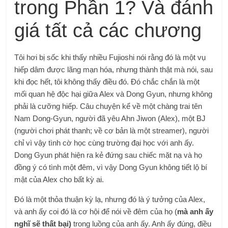
trong Phần 1? Và đánh
giá tất cả các chương
Tôi hơi bị sốc khi thấy nhiều Fujioshi nói rằng đó là một vụ
hiếp dâm được lãng mạn hóa, nhưng thành thật mà nói, sau
khi đọc hết, tôi không thấy điều đó. Đó chắc chắn là một
mối quan hệ độc hại giữa Alex và Dong Gyun, nhưng không
phải là cưỡng hiếp. Câu chuyện kể về một chàng trai tên
Nam Dong-Gyun, người đã yêu Ahn Jiwon (Alex), một BJ
(người chơi phát thanh; về cơ bản là một streamer), người
chỉ vì vậy tình cờ học cùng trường đại học với anh ấy.
Dong Gyun phát hiện ra kẻ đứng sau chiếc mặt nạ và họ
đồng ý có tình một đêm, vì vậy Dong Gyun không tiết lộ bí
mật của Alex cho bất kỳ ai.
Đó là một thỏa thuận kỳ lạ, nhưng đó là ý tưởng của Alex,
và anh ấy coi đó là cơ hội để nói về đêm của họ (
mà anh ấy
nghĩ sẽ thất bại)
trong luồng của anh ấy. Anh ấy đúng, điều