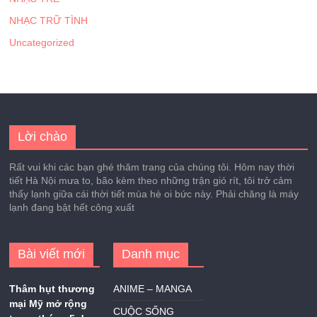
NHẠC TRỮ TÌNH
Uncategorized
Lời chào
Rất vui khi các bạn ghé thăm trang của chúng tôi. Hôm nay thời
tiết Hà Nội mưa to, bão kèm theo những trận gió rít, tôi trở cảm
thấy lạnh giữa cái thời tiết mùa hè oi bức này. Phải chăng là máy
lạnh đang bật hết công xuất
Bài viết mới
Danh mục
Thâm hụt thương
ANIME – MANGA
mại Mỹ mở rộng
CUỘC SỐNG