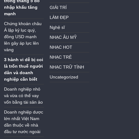
trong tháng 5 do
nhập khẩu tăng
GIẢI TRÍ
mạnh
LÀM ĐẸP
Chứng khoán châu
Nghệ sĩ
Á lập kỷ lục quý,
đồng USD mạnh
NHẠC ÂU MỸ
lên gây áp lực lên
NHẠC HOT
vàng
NHẠC TRẺ
3 hành vi dễ bị coi
là trốn thuế người
NHẠC TRỮ TÌNH
dân và doanh
Uncategorized
nghiệp cần biết
Doanh nghiệp nhỏ
và vừa có thể vay
vốn bằng tài sản ảo
Doanh nghiệp dược
lớn nhất Việt Nam
dần thuộc về nhà
đầu tư nước ngoài