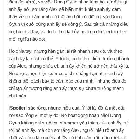
điều đó sớm), và việc Dong Gyun phục tùng bất cứ điều gì
anh ấy nói, sợ rằng Alex sẽ biến mất, khiến anh ấy cảm
thấy về cơ bản mình có thể làm bất cứ điều gì với Dong
Gyun vì cuối cùng anh ấy sẽ đồng ý. Sau tất cả những điều
đó, họ chia tay, và đó là thứ đã hủy hoại nó đối với tôi (theo
một nghĩa nào đó).
Họ chia tay, nhưng hàn gắn lại rất nhanh sau đó, và theo
cách kỳ lạ nhất có thể. Ý tôi là, đó là thời điểm trưởng thành
của Alex, nhưng chúa ơi, anh ấy khiến nó trở nên thật kỳ lạ.
Nó được thực hiện có mục đích, chẳng hạn như “anh ấy
không biết cách bày tỏ cảm xúc của mình,” nhưng điều đó
chỉ tạo ấn tượng rằng anh ấy thực sự chưa trưởng thành
chút nào.
[
Spoiler
] sáo rỗng, nhưng hiệu quả. Ý tôi là, đó là một câu
nói sáo rỗng vì một lý do. Nó hoạt động hoàn hảo! Dong
Gyun không chỉ sợ Alex, streamer yêu thích của anh ấy, sẽ
rời bỏ anh ấy, mà còn sợ rằng Alex, người hiểu rõ anh ấy
nhất và cũng là người anh ấy có tình cảm rất mãnh liệt, có