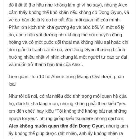
đó thật tệ (họ hầu như không làm gì vì họ say), nhưng Alex
cảm thấy không thể khó khăn nếu không có Dong Gyun, và
về cơ bản đó là lý do họ bắt đầu mối quan hệ của mình.
Phần lớn kịch tính khá gượng ép và bức bối. Vì một số lý
do, các nhân vật dường như không thể nói chuyện đàng
hoàng và có một cuộc đối thoại mà không hiểu sai hoặc chỉ
đơn giản là tranh cãi về nó, với Dong Gyun thường bị ảnh
hưởng nhiều nhất vì nhìn chung là một người tự cao tự đại
và muốn trở thành bạn trai của Alex .
Liên quan: Top 10 bộ Anime trong Manga Owl được phân
loại
Như tôi đã nói, có rất nhiều độc tính trong mối quan hệ của
họ, đôi khi khá lãng mạn, nhưng không phải theo kiểu “yêu
em đến chết” hay kiểu “Tôi không thể không bắt nạt những
người tôi yêu”. nhưng giống kiểu tsundere phóng đại hơn.
Alex không muốn quan tâm đến Dong Gyun
, nhưng anh
ấy không thể giúp được (tất nhiên, anh ấy không nhận ra