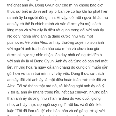
thể ghét anh ấy. Dong Gyun giữ cho mình không bao giờ
thực sự biết ai đó vì anh ấy bị bạn bè cô lập khi họ phát hiện
ra anh ấy là người đồng tính. Vì vậy, có một người khác mà
anh ấy có thể là chính mình và vẫn được yêu một cách
lãng mạn và s3xually là điều rất quan trọng đối với anh ấy.
Nó có ý nghĩa rằng anh ta đang được như vậy một
pushover. Về phần Alex, anh ấy thường xuyên bị so sánh
với người anh trai hoàn hảo của mình và chưa bao giờ
được ai thực sự nhìn nhận; lần duy nhất có người đến ở
với anh ấy là vì Dong Gyun. Anh ấy đã từng có bạn trai một
lần, nhưng hóa ra ngay cả anh chàng đó cũng chỉ muốn gần
gũi hơn với anh trai mình, vì vậy việc Dong thực sự thích
anh ấy đối với anh ấy là một điều hoàn toàn mới mẻ đối với
Alex. Tôi sẽ thành thật mà nói, tôi không nghĩ anh ấy có lý.
Ý tôi là, anh ấy khá tệ trong hầu hết câu chuyện, nhưng bản
thân anh ấy dường như nhận ra điều đó vào cuối, giống
như, anh ấy thực sự ngồi suy nghĩ một lúc và đi đến kết
luận “Tôi đã làm rất tệ” cho bản thân và cố gắng trở lại với