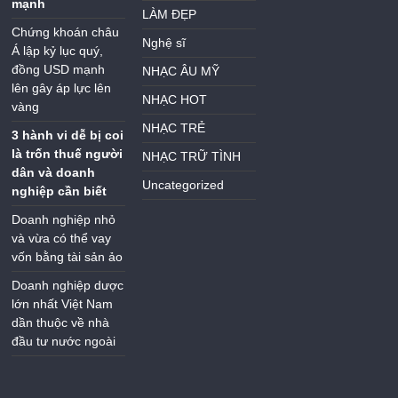
mạnh
LÀM ĐẸP
Chứng khoán châu
Nghệ sĩ
Á lập kỷ lục quý,
đồng USD mạnh
NHẠC ÂU MỸ
lên gây áp lực lên
NHẠC HOT
vàng
NHẠC TRẺ
3 hành vi dễ bị coi
là trốn thuế người
NHẠC TRỮ TÌNH
dân và doanh
Uncategorized
nghiệp cần biết
Doanh nghiệp nhỏ
và vừa có thể vay
vốn bằng tài sản ảo
Doanh nghiệp dược
lớn nhất Việt Nam
dần thuộc về nhà
đầu tư nước ngoài