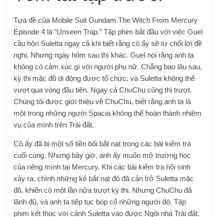
Tựa đề của Mobile Suit Gundam The Witch From Mercury
Episode 4 là “Unseen Trap.” Tập phim bắt đầu với việc Guel
cầu hôn Suletta ngay cả khi biết rằng cô ấy sẽ từ chối lời đề
nghị. Nhưng ngày hôm sau thì khác. Guel nói rằng anh ta
không có cảm xúc gì với người phụ nữ. Chẳng bao lâu sau,
kỳ thi mặc đồ di động được tổ chức, và Suletta không thể
vượt qua vòng đầu tiên. Ngay cả ChuChu cũng thi trượt.
Chúng tôi được giới thiệu về ChuChu, biết rằng anh ta là
một trong những người Spacia không thể hoàn thành nhiệm
vụ của mình trên Trái đất.
Cô ấy đã bị một số tiền bối bắt nạt trong các bài kiểm tra
cuối cùng. Nhưng bây giờ, anh ấy muốn mở trường học
của riêng mình tại Mercury. Khi các bài kiểm tra hồi sinh
xảy ra, chính những kẻ bắt nạt đó đã cản trở Suletta mặc
đồ, khiến cô một lần nữa trượt kỳ thi. Nhưng ChuChu đã
lãnh đủ, và anh ta tiếp tục bóp cổ những người đó. Tập
phim kết thúc với cảnh Suletta vào được Ngôi nhà Trái đất.