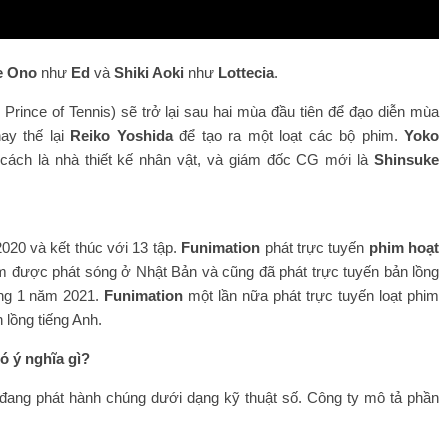
e Ono
như
Ed
và
Shiki Aoki
như
Lottecia
.
Prince of Tennis) sẽ trở lại sau hai mùa đầu tiên để đạo diễn mùa
ay thế lại
Reiko Yoshida
để tạo ra một loạt các bộ phim.
Yoko
 cách là nhà thiết kế nhân vật, và giám đốc CG mới là
Shinsuke
020 và kết thúc với 13 tập.
Funimation
phát trực tuyến
phim hoạt
im được phát sóng ở Nhật Bản và cũng đã phát trực tuyến bản lồng
áng 1 năm 2021.
Funimation
một lần nữa phát trực tuyến loạt phim
 lồng tiếng Anh.
ó ý nghĩa gì?
 đang phát hành chúng dưới dạng kỹ thuật số. Công ty mô tả phần