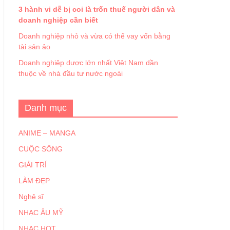
3 hành vi dễ bị coi là trốn thuế người dân và
doanh nghiệp cần biết
Doanh nghiệp nhỏ và vừa có thể vay vốn bằng
tài sản ảo
Doanh nghiệp dược lớn nhất Việt Nam dần
thuộc về nhà đầu tư nước ngoài
Danh mục
ANIME – MANGA
CUỘC SỐNG
GIẢI TRÍ
LÀM ĐẸP
Nghệ sĩ
NHẠC ÂU MỸ
NHẠC HOT