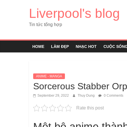
Liverpool's blog
Tin tức tổng hợp
HOME
LÀM ĐẸP
NHẠC HOT
CUỘC SỐN
ANIME - MANGA
Sorcerous Stabber Or
September 29, 2022
Thuy Dung
0 Comments
Rate this post
Một bộ anime thàn