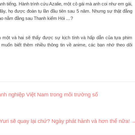
nh tiếng. Hành trình cứu Azalie, một cô gái mà anh coi như em gái,
đây, họ được đoàn tụ lần đầu tiên sau 5 năm. Nhưng sự thật đằng
t nào nằm đằng sau Thanh kiếm Hói …?
n một và hai sẽ thấy được sự kịch tính và hấp dẫn của tựa phim
u muốn biết thêm nhiều thông tin về anime, các bạn nhớ theo dõi
anh nghiệp Việt Nam trong môi trường số
Yuri sẽ quay lại chứ? Ngày phát hành và hơn thế nữa!