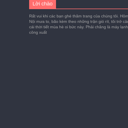
Lời chào
Rất vui khi các bạn ghé thăm trang của chúng tôi. Hôm 
Nội mưa to, bão kèm theo những trận gió rít, tôi trở c
cái thời tiết mùa hè oi bức này. Phải chăng là máy lạn
công xuất