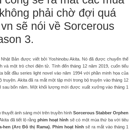
n không phải chờ đợi quá
vn sẽ nói về Sorcerous
ason 3.
l Nhật Bản được viết bởi Yoshinobu Akita. Nó đã được chuyển thể
h và một trò chơi điện tử. Tính đến tháng 12 năm 2019, cuốn tiểu
ta bắt đầu series light novel vào năm 1994 với phần minh họa của
ruyện. Akita đã ra mắt một tập mới trong bộ truyện vào tháng 12
ovel sau bốn năm. Một khối lượng mới được xuất xưởng vào tháng 1
ểu thuyết ánh sáng mới trên truyền hình
Sorcerous Stabber Orphen
ita đã tiết lộ rằng
phim hoạt hình
sẽ có một mùa thứ ba với tiêu
-hen (Arc Đô thị Rama). Phim hoạt hình
sẽ ra mắt vào tháng 1