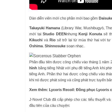
Dàn diễn viên mới cho phần mới bao gồm
Daisuk
Takayuki Hamana
(Library War, Mushibugyō, The 
mới tại
Studio DEEN
nhưng
Kenji Konuta
sẽ th
Kikuchi
và
Rio
sẽ trở lại từ mùa thứ hai với tư
Oshima
.
Shinnosuke
soạn nhạc.
Phần đầu tiên được công chiếu vào tháng 1 năm 2
hình
bằng tiếng Nhật với phụ đề tiếng Anh khi ph
tiếng Anh. Phần thứ hai được công chiếu vào th
khi nó được phát sóng và cũng phát trực tuyến bản
Xem thêm: Lycoris Recoil: Đồng phục Lycoris c
J-Novel Club đã cấp phép cho các tiểu thuyết và
đầu tiên của câu chuyện: