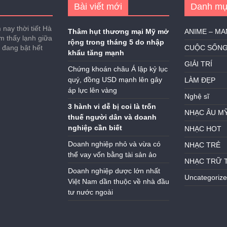
Bài viết mới
Danh mụ
nay thời tiết Hà
Thâm hụt thương mại Mỹ mở
ANIME – M
ảm thấy lạnh giữa
rộng trong tháng 5 do nhập
h đang bật hết
CUỘC SỐN
khẩu tăng mạnh
GIẢI TRÍ
Chứng khoán châu Á lập kỷ lục
quý, đồng USD mạnh lên gây
LÀM ĐẸP
áp lực lên vàng
Nghệ sĩ
3 hành vi dễ bị coi là trốn
NHẠC ÂU M
thuế người dân và doanh
nghiệp cần biết
NHẠC HOT
Doanh nghiệp nhỏ và vừa có
NHẠC TRẺ
thể vay vốn bằng tài sản ảo
NHẠC TRỮ 
Doanh nghiệp dược lớn nhất
Uncategoriz
Việt Nam dần thuộc về nhà đầu
tư nước ngoài