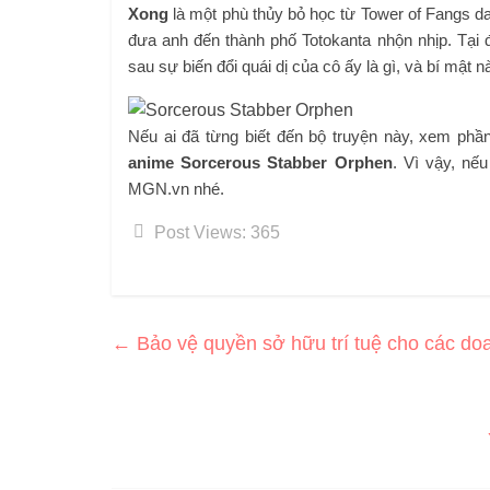
Xong
là một phù thủy bỏ học từ Tower of Fangs da
đưa anh đến thành phố Totokanta nhộn nhịp. Tại 
sau sự biến đổi quái dị của cô ấy là gì, và bí mậ
Nếu ai đã từng biết đến bộ truyện này, xem phầ
anime Sorcerous Stabber Orphen
. Vì vậy, nế
MGN.vn nhé.
Post Views:
365
←
Bảo vệ quyền sở hữu trí tuệ cho các do