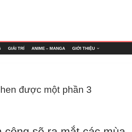
G
GIẢI TRÍ
ANIME – MANGA
GIỚI THIỆU
phen được một phần 3
h công sẽ ra mắt các mùa