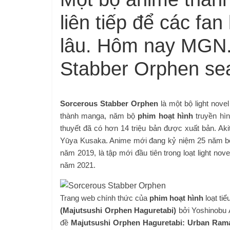
liên tiếp để các fa
lâu. Hôm nay MGN.
Stabber Orphen se
Sorcerous Stabber Orphen
là một bộ light nove
thành manga, năm bộ
phim hoạt hình
truyền hìn
thuyết đã có hơn 14 triệu bản được xuất bản. Aki
Yūya Kusaka. Anime mới đang kỷ niệm 25 năm bộ t
năm 2019, là tập mới đầu tiên trong loạt light n
năm 2021.
Trang web chính thức của
phim hoạt hình
loạt ti
(Majutsushi Orphen Haguretabi)
bởi Yoshinobu Ak
đề
Majutsushi Orphen Haguretabi: Urban Rama